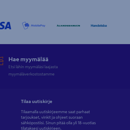
Hae myymälää
Etsi lähin myymäläsi laajasta
myymäläverkostostamme
Tilaa uutiskirje
Tilaamalla uutiskirjeemme saat parhaat
tarjoukset, vinkit ja ohjeet suoraan
sähköpostiisi. Sinun pitää olla yli 18-vuotias
tilataksesi uutiskirjeen.