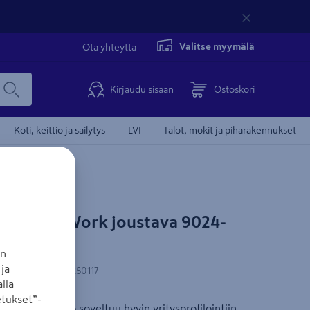
Valitse myymälä
Ota yhteyttä
Kirjaudu sisään
Ostoskori
Koti, keittiö ja säilytys
LVI
Talot, mökit ja piharakennukset
ers FlexiWork joustava 9024-
 Size
an
ja
N-koodi
:
7332515250117
lla
tukset”-
va fleecepipo soveltuu hyvin yritysprofilointiin.