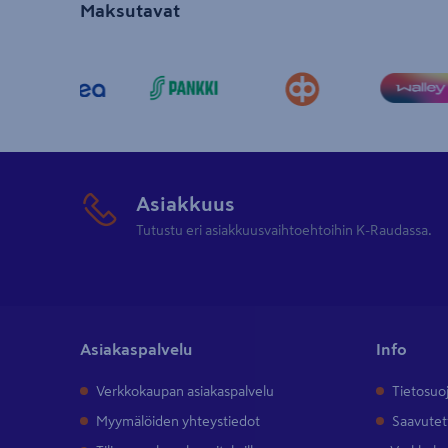
Maksutavat
Asiakkuus
Tutustu eri asiakkuusvaihtoehtoihin K-Raudassa.
Asiakaspalvelu
Info
Verkkokaupan asiakaspalvelu
Tietosuo
Myymälöiden yhteystiedot
Saavutet