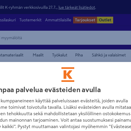
lit K-ryhmän verkkosivuilla 27.7.,
lue tärkeät lisätiedot
.
ssilaskuri
Tuotemerkit
Ammattilaisille
Tarjoukset
Outlet
ntamateriaalit
Maalit
Työkalut
Piha
Sähkö ja valaisimet
/
ja päähineet
Pipot ja karvalakit
maamerkistä
SNICKERS WORKWEAR
paa palvelua evästeiden avulla
Fleecepipo Snick
kumppaneineen käyttää palveluissaan evästeitä, joiden avulla
9500 sininen One
me toimivat toivotulla tavalla. Lisäksi evästeiden avulla mitata
den tehokkuutta sekä mahdollistetaan yksilöllinen ostokokemus 
Tuotenumero
:
501822006
EA
dun mainonnan tarjoaminen. Voit antaa suostumuksesi painama
 kaikki”. Pystyt muuttamaan valintojasi myöhemmin ”Evästease
Yksivärinen, pehmeä ja muka