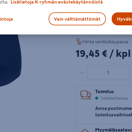
utta.
Lisätietoja K-ryhmän evästekäytännöistä
100 % polyesteriä
lintoja
Vain välttämättömät
Hyväks
Lue koko tuotekuvaus
Hinta verkkokaupassa
19,45€/kpl
19,45 €
/ kpl
1 tuotetta
Määrä
−
Toimitus
Toimitettavissa
Anna postinume
toimitusvaihtoe
Myymäläsaatav