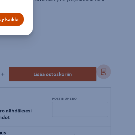
y kaikki
+
Lisää ostoskoriin
POSTINUMERO
ro nähdäksesi
hdot
Syötä
uus
postinumero