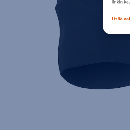
linkin ka
Lisää va