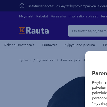
Tietoturvatiedote: Jos käytät kryptolompakkoa ja vierai
Myymälät
Palvelut
Varaa aika
Inspiraatio ja ohjeet
Tera
Rakennusmateriaalit
Puutavara
Kylpyhuone ja sauna
Pi
/
/
/
Työkalut
Työvaatteet
Asusteet ja tarvikkeet
Hatut 
Yksityiskohtainen kuvaus löytyy Tuotteen kuvaus -
Parem
K-ryhmä 
palvelum
palvelui
personoi
”Hyväksy