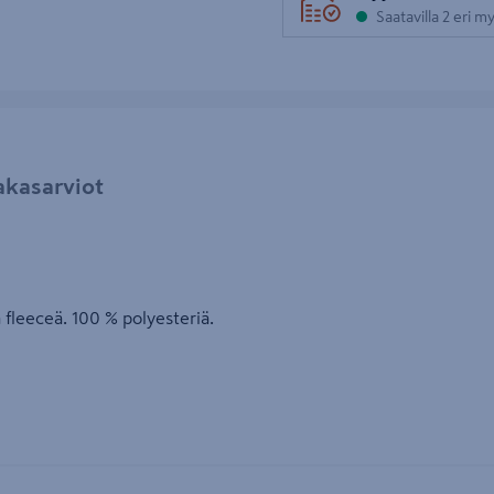
Saatavilla 2 eri 
akasarviot
 fleeceä. 100 % polyesteriä.