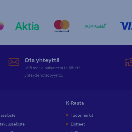
Ota yhteyttä
Jätä meille palautetta tai lähetä
yhteydenottopyyntö.
K-Rauta
jaseloste
Tuotemerkit
tavuusseloste
Esitteet