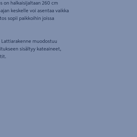
s on halkaisijaltaan 260 cm
ajan keskelle voi asentaa vaikka
os sopii paikkoihin joissa
. Lattiarakenne muodostuu
tukseen sisältyy kateaineet,
it.