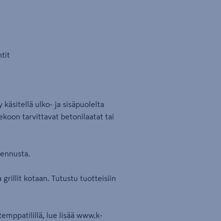
tit
käsitellä ulko- ja sisäpuolelta
koon tarvittavat betonilaatat tai
sennusta.
rillit kotaan. Tutustu tuotteisiin
mppatilillä, lue lisää www.k-