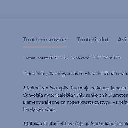
Tuotteen kuvaus
Tuotetiedot
Asi
Tuotenumero
:
501961534
EAN-koodi
:
6430053280595
Tilaustuote, tilaa myymälästä. Hintaan lisätään mahd
6-kulmainen Poutapilvi-huvimaja on kaunis ja perinte
Vahvoista materiaaleista tehty runko on heilumaton 
Elementtirakenne on nopea kasata pystyyn. Painekyll
harkkoperustus.
Jalotakan Poutapilvi-huvimaja on 6 m²:n kaunis avo