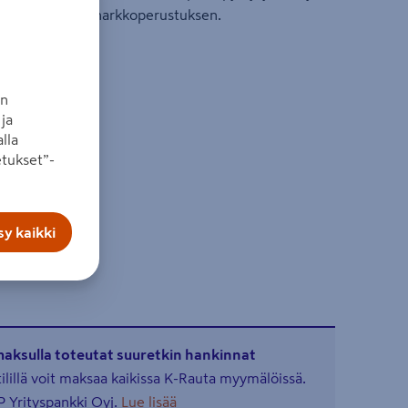
o mahdollistaa harkkoperustuksen.
arunko
an
ja
lla
tukset”-
y kaikki
maksulla toteutat suuretkin hankinnat
illä voit maksaa kaikissa K-Rauta myymälöissä.
 Yrityspankki Oyj.
Lue lisää