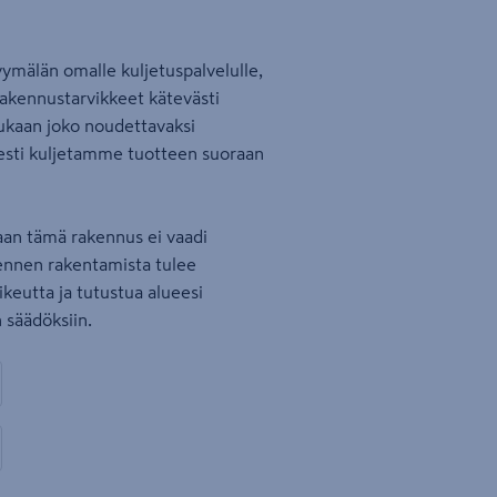
ymälän omalle kuljetuspalvelulle,
rakennustarvikkeet kätevästi
ukaan joko noudettavaksi
sesti kuljetamme tuotteen suoraan
aan tämä rakennus ei vaadi
ennen rakentamista tulee
oikeutta ja tutustua alueesi
 säädöksiin.