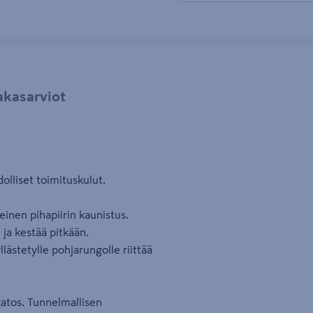
akasarviot
olliset toimituskulut.
inen pihapiirin kaunistus.
ja kestää pitkään.
ästetylle pohjarungolle riittää
katos. Tunnelmallisen