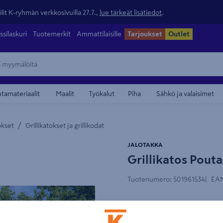
lit K-ryhmän verkkosivuilla 27.7.,
lue tärkeät lisätiedot
.
ssilaskuri
Tuotemerkit
Ammattilaisille
Tarjoukset
Outlet
ntamateriaalit
Maalit
Työkalut
Piha
Sähkö ja valaisimet
/
okset
Grillikatokset ja grillikodat
maamerkistä
JALOTAKKA
Grillikatos Pout
Myös laskulla
Tuotenumero
:
501961534
EAN
Avokatos, jonka vahvat mat
3x2,6 m, harjakorkeus 2,8 