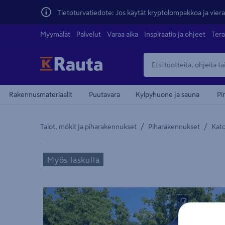
Tietoturvatiedote: Jos käytät kryptolompakkoa ja vierai
Myymälät
Palvelut
Varaa aika
Inspiraatio ja ohjeet
Tera
Rakennusmateriaalit
Puutavara
Kylpyhuone ja sauna
Pi
/
/
Talot, mökit ja piharakennukset
Piharakennukset
Kat
Yksityiskohtainen kuvaus löytyy Tuotteen kuvaus -
Myös laskulla