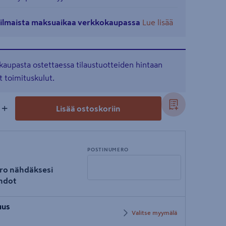
ä ilmaista maksuaikaa verkkokaupassa
Lue lisää
kaupasta ostettaessa tilaustuotteiden hintaan
t toimituskulut.
+
Lisää ostoskoriin
POSTINUMERO
ro nähdäksesi
hdot
Syötä
uus
postinumero
Valitse myymälä