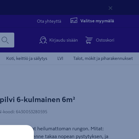
Valitse myymälä
Ota yhteyttä
Kirjaudu sisään
Ostoskori
Koti, keittiö ja säilytys
LVI
Talot, mökit ja piharakennukset
apilvi 6-kulmainen 6m²
Myös laskulla
-koodi
:
6430053280595
eriaalit takaavat heilumattoman rungon. Mitat:
m. Elementtirakenne takaa nopean pystytyksen, ja