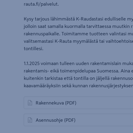
rauta.fi/palvelut.
Kysy tarjous lähimmästä K-Raudastasi edulliselle my
jolloin saat samalla kuormalla tarvittaessa muutkin 
rakennuspaikalle. Toimitamme tuotteen valintasi m
valitsemastasi K-Rauta myymälästä tai vaihtoehtoi
tontillesi.
1.1.2025 voimaan tulleen uuden rakentamislain muk
rakentamis- eikä toimenpidelupaa Suomessa. Aina 
kuitenkin tarkistaa että tontilla on jäljellä rakennus
kaavamääräyksiin sekä kunnan rakennusjärjestyksen
Rakennekuva
(PDF)
avautuu uuteen välilehteen
Asennusohje
(PDF)
avautuu uuteen välilehteen