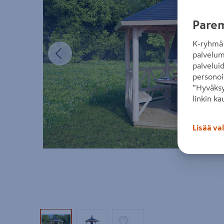
Parem
K-ryhmä 
Edellinen
palvelum
palvelui
personoi
”Hyväksy
linkin ka
Lisää va