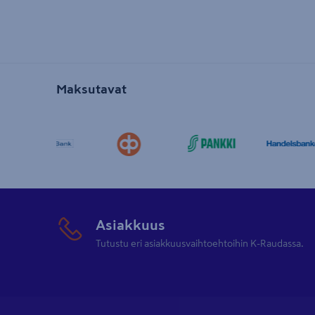
Maksutavat
Asiakkuus
Tutustu eri asiakkuusvaihtoehtoihin K-Raudassa.