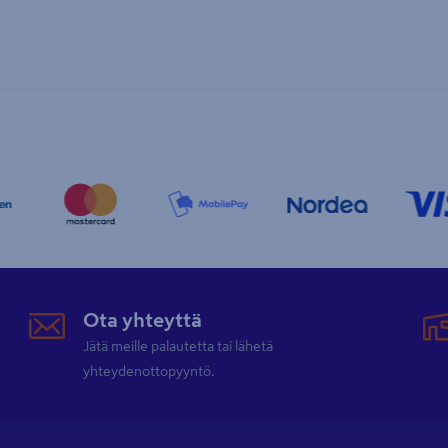
Ota yhteyttä
Jätä meille palautetta tai lähetä
yhteydenottopyyntö.