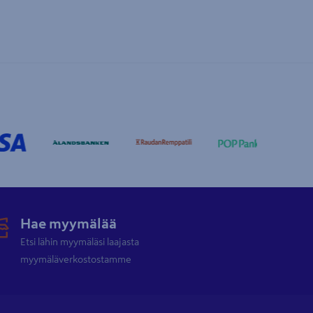
Hae myymälää
Etsi lähin myymäläsi laajasta
myymäläverkostostamme