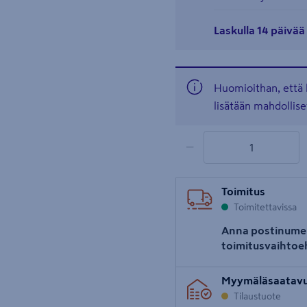
Laskulla 14 päivä
Huomioithan, että 
lisätään mahdollise
1 tuotetta
Määrä
−
Toimitus
Toimitettavissa
Anna postinume
toimitusvaihtoe
Myymäläsaatav
Tilaustuote