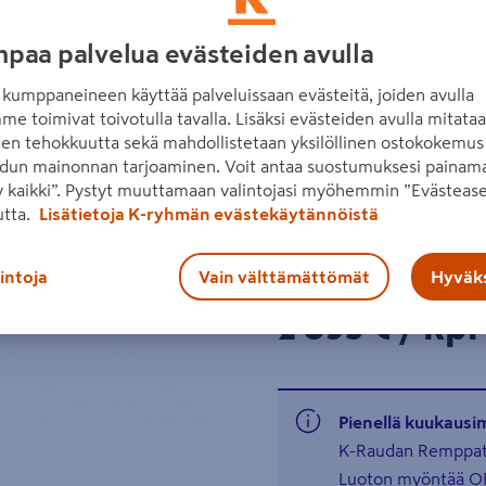
painekyllästetty pohjarunk
paa palvelua evästeiden avulla
materiaali mänty
kumppaneineen käyttää palveluissaan evästeitä, joiden avulla
Seuraava
painekyllästetty pohj
me toimivat toivotulla tavalla. Lisäksi evästeiden avulla mitata
elementtirakenne
den tehokkuutta sekä mahdollistetaan yksilöllinen ostokokemus 
dun mainonnan tarjoaminen. Voit antaa suostumuksesi painama
Lue koko tuotekuvaus
 kaikki”. Pystyt muuttamaan valintojasi myöhemmin ”Evästease
utta.
Lisätietoja K-ryhmän evästekäytännöistä
Katso liitetiedostot
lintoja
Vain välttämättömät
Hyväks
Hinta verkkokaupassa
2895€/kpl
2 895 €
/ kpl
Pienellä kuukausi
K-Raudan Remppatil
Luoton myöntää OP