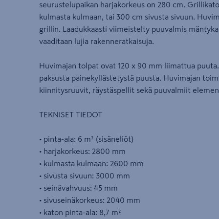
seurustelupaikan harjakorkeus on 280 cm. Grillikato
kulmasta kulmaan, tai 300 cm sivusta sivuun. Huvim
grillin. Laadukkaasti viimeistelty puuvalmis mäntykat
vaaditaan lujia rakenneratkaisuja.
Huvimajan tolpat ovat 120 x 90 mm liimattua puuta
paksusta painekyllästetystä puusta. Huvimajan toimi
kiinnitysruuvit, räystäspellit sekä puuvalmiit element
TEKNISET TIEDOT
• pinta-ala: 6 m² (sisäneliöt)
• harjakorkeus: 2800 mm
• kulmasta kulmaan: 2600 mm
• sivusta sivuun: 3000 mm
• seinävahvuus: 45 mm
• sivuseinäkorkeus: 2040 mm
• katon pinta-ala: 8,7 m²