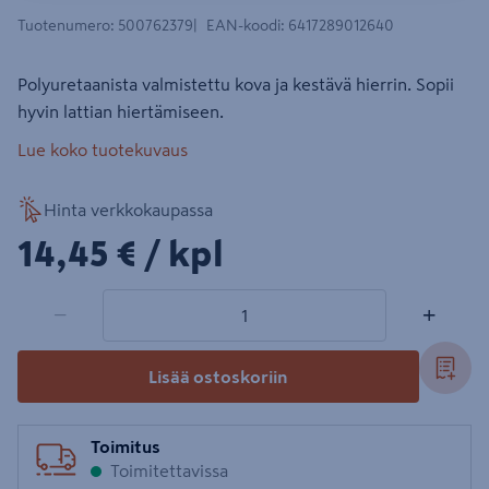
Tuotenumero
:
500762379
EAN-koodi
:
6417289012640
Polyuretaanista valmistettu kova ja kestävä hierrin. Sopii
hyvin lattian hiertämiseen.
Lue koko tuotekuvaus
Hinta verkkokaupassa
14,45€/kpl
14,45 €
/ kpl
1 tuotetta
Määrä
−
+
Lisää ostoskoriin
Toimitus
Toimitettavissa