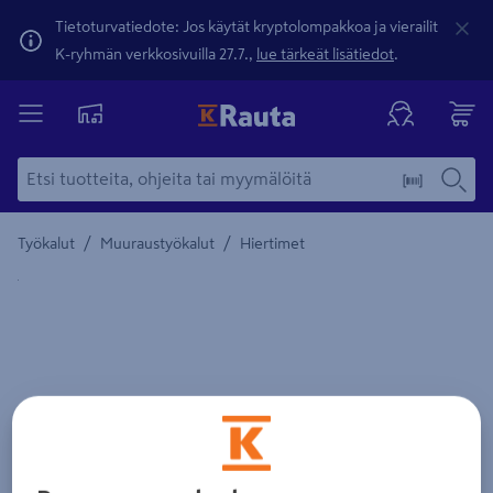
Tietoturvatiedote: Jos käytät kryptolompakkoa ja vierailit
K-ryhmän verkkosivuilla 27.7.,
lue tärkeät lisätiedot
.
/
/
Työkalut
Muuraustyökalut
Hiertimet
Yksityiskohtainen kuvaus löytyy Tuotteen kuvaus -maamerki