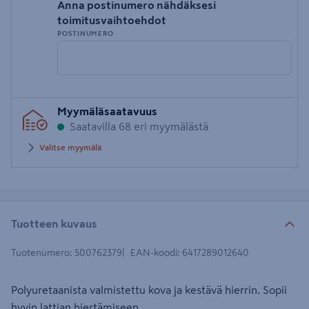
Anna postinumero nähdäksesi
toimitusvaihtoehdot
POSTINUMERO
Syötä
Myymäläsaatavuus
postinumero
Saatavilla 68 eri myymälästä
Valitse myymälä
Tuotteen kuvaus
Tuotenumero
:
500762379
EAN-koodi
:
6417289012640
Polyuretaanista valmistettu kova ja kestävä hierrin. Sopii
hyvin lattian hiertämiseen.