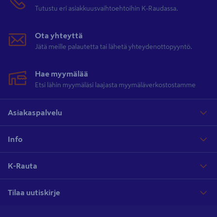
Tutustu eri asiakkuusvaihtoehtoihin K-Raudassa.
Ota yhteyttä
Jätä meille palautetta tai lähetä yhteydenottopyyntö.
Hae myymälää
Etsi lähin myymäläsi laajasta myymäläverkostostamme
Asiakaspalvelu
Info
K-Rauta
Tilaa uutiskirje