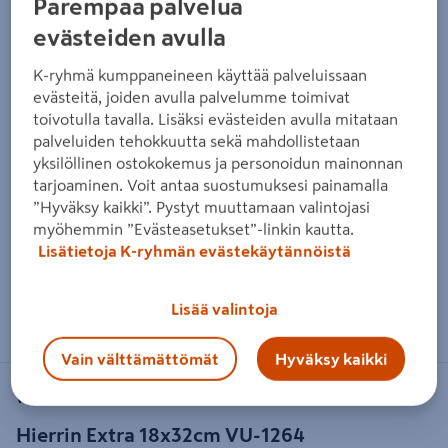
Parempaa palvelua
evästeiden avulla
K-ryhmä kumppaneineen käyttää palveluissaan
evästeitä, joiden avulla palvelumme toimivat
toivotulla tavalla. Lisäksi evästeiden avulla mitataan
palveluiden tehokkuutta sekä mahdollistetaan
yksilöllinen ostokokemus ja personoidun mainonnan
tarjoaminen. Voit antaa suostumuksesi painamalla
”Hyväksy kaikki”. Pystyt muuttamaan valintojasi
myöhemmin ”Evästeasetukset”-linkin kautta.
Lisätietoja K-ryhmän evästekäytännöistä
Zoomaa kuvaa sormilla kosketusnäytöllä
Lisää valintoja
Vain välttämättömät
Hyväksy kaikki
VUORIO
Hierrin Extra 18x32cm VU-1264