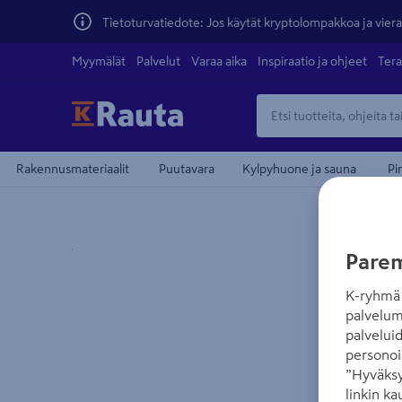
Tietoturvatiedote: Jos käytät kryptolompakkoa ja vierai
Myymälät
Palvelut
Varaa aika
Inspiraatio ja ohjeet
Tera
Rakennusmateriaalit
Puutavara
Kylpyhuone ja sauna
Pi
Yksityiskohtainen kuvaus löytyy Tuotteen kuvaus -
Parem
K-ryhmä 
palvelum
palvelui
personoi
”Hyväksy
linkin ka