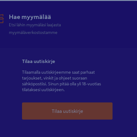
Hae myymälää
Etsi lähin myymäläsi laajasta
myymäläverkostostamme
Tilaa uutiskirje
Tilaamalla uutiskirjeemme saat parhaat
tarjoukset, vinkit ja ohjeet suoraan
sähköpostiisi. Sinun pitää olla yli 18-vuotias
tilataksesi uutiskirjeen.
Tilaa uutiskirje