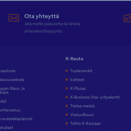
Ota yhteyttä
Jätä meille palautetta tai lähetä
yhteydenottopyyntö.
K-Rauta
jaseloste
Tuotemerkit
tavuusseloste
Esitteet
pan tilaus- ja
K-Plussa
ehdot
K-Business Visa -yrityskortti
hdot
Tietoa meistä
 virhevastuu
Vastuullisuus
 evästekäytännöt
Töihin K-Rautaan
etukset