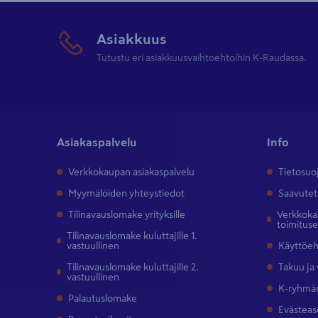
Asiakkuus
Tutustu eri asiakkuusvaihtoehtoihin K-Raudassa.
Asiakaspalvelu
Info
Verkkokaupan asiakaspalvelu
Tietosuo
Myymälöiden yhteystiedot
Saavutet
Tilinavauslomake yrityksille
Verkkokau
toimitus
Tilinavauslomake kuluttajille 1.
vastuullinen
Käyttöe
Tilinavauslomake kuluttajille 2.
Takuu ja
vastuullinen
K-ryhmän
Palautuslomake
Evästeas