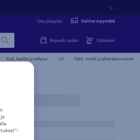
Valitse myymälä
Ota yhteyttä
Kirjaudu sisään
Ostoskori
Koti, keittiö ja säilytys
LVI
Talot, mökit ja piharakennukset
an
ja
lla
tukset”-