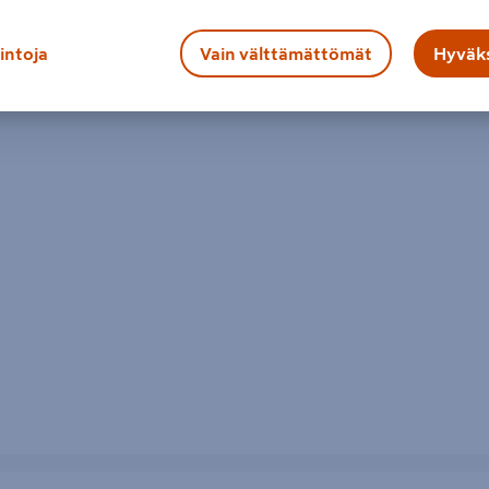
lintoja
Vain välttämättömät
Hyväks