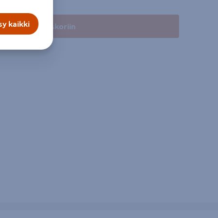
y kaikki
Lisää ostoskoriin