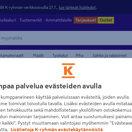
lit K-ryhmän verkkosivuilla 27.7.,
lue tärkeät lisätiedot
.
ssilaskuri
Tuotemerkit
Ammattilaisille
Tarjoukset
Outlet
ntamateriaalit
Maalit
Työkalut
Piha
Sähkö ja valaisimet
maamerkistä
paa palvelua evästeiden avulla
kumppaneineen käyttää palveluissaan evästeitä, joiden avulla
me toimivat toivotulla tavalla. Lisäksi evästeiden avulla mitata
den tehokkuutta sekä mahdollistetaan yksilöllinen ostokokemus 
dun mainonnan tarjoaminen. Voit antaa suostumuksesi painama
 kaikki”. Pystyt muuttamaan valintojasi myöhemmin ”Evästease
Lue koko tuotekuvaus
utta.
Lisätietoja K-ryhmän evästekäytännöistä