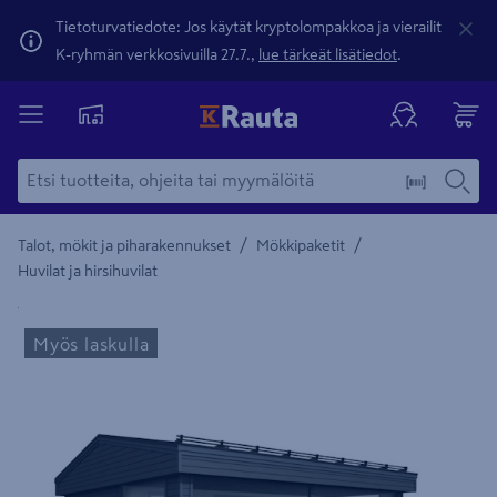
Tietoturvatiedote: Jos käytät kryptolompakkoa ja vierailit
K-ryhmän verkkosivuilla 27.7.,
lue tärkeät lisätiedot
.
/
/
Talot, mökit ja piharakennukset
Mökkipaketit
Huvilat ja hirsihuvilat
Yksityiskohtainen kuvaus löytyy Tuotteen kuvaus -maamerki
Myös laskulla