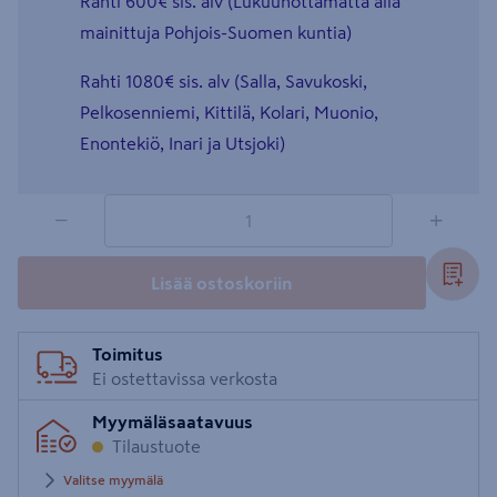
Rahti 600€ sis. alv (Lukuunottamatta alla
mainittuja Pohjois-Suomen kuntia)
Rahti 1080€ sis. alv (Salla, Savukoski,
Pelkosenniemi, Kittilä, Kolari, Muonio,
Enontekiö, Inari ja Utsjoki)
1 tuotetta
Määrä
−
+
Lisää ostoskoriin
Toimitus
Ei ostettavissa verkosta
Myymäläsaatavuus
Tilaustuote
Valitse myymälä