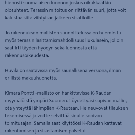
hienosti suomalaisen luonnon joskus oikukkaatkin
olosuhteet. Terassin mitoitus on riittävän suuri, jotta voit
kalustaa siitä viihtyisän jatkeen sisätiloille.
Jo rakennuksen malliston suunnittelussa on huomioitu
myös terassin lasittamismahdollisuus liukulasein, jolloin
saat irti täyden hyödyn sekä luonnosta että
rakennusoikeudesta.
Huvila on saatavissa myös saunallisena versiona, ilman
erillistä makuuhuonetta.
Kimara Pontti -mallisto on hankittavissa K-Raudan
myymälöistä ympäri Suomen. Löydettyäsi sopivan mallin,
ota yhteyttä lähimpään K-Rautaan. He neuvovat tilauksen
tekemisessä ja voitte selvittää sinulle sopivan
toimitusajan. Samalla saat käyttöösi K-Raudan kattavat
rakentamisen ja sisustamisen palvelut.