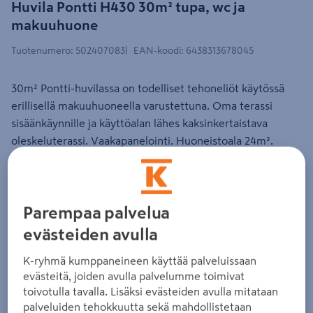
Huvila Pontti H430 30m² tupa, wc ja
makuuhuone
Tuotenumero
:
502407083
EAN-koodi
:
6438313678045
30m² Pontti-huvilassa on todelliset tehoneliöt käytössä
erillisellä makuuhuoneella varustettuna. Oma terassi
sisäänkäynnille ja käyttöalan lähes kaksinkertaistava
oleskeluterassi. Vaakapanelointi. Huoneistoala 24m².
Lue koko tuotekuvaus
Katso liitetiedostot
Parempaa palvelua
evästeiden avulla
Tuote ei ole ostettavissa verkkokaupasta. Katso
myymäläsaatavuus ja hinta
tästä.
K-ryhmä kumppaneineen käyttää palveluissaan
evästeitä, joiden avulla palvelumme toimivat
toivotulla tavalla. Lisäksi evästeiden avulla mitataan
22950€/pkt
22 950 €
/ pkt
palveluiden tehokkuutta sekä mahdollistetaan