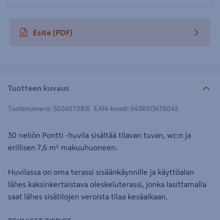
Esite
(PDF)
avautuu uuteen välilehteen
Tuotteen kuvaus
Tuotenumero
:
502407083
EAN-koodi
:
6438313678045
30 neliön Pontti -huvila sisältää tilavan tuvan, wc:n ja
erillisen 7,6 m² makuuhuoneen.
Huvilassa on oma terassi sisäänkäynnille ja käyttöalan
lähes kaksinkertaistava oleskeluterassi, jonka lasittamalla
saat lähes sisätilojen veroista tilaa kesäaikaan.