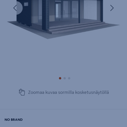
Edellinen
Seura
Zoomaa kuvaa sormilla kosketusnäytöllä
NO BRAND