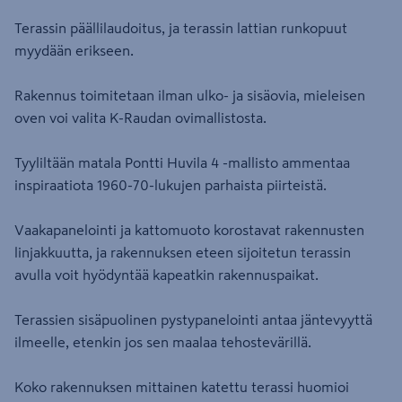
Terassin päällilaudoitus, ja terassin lattian runkopuut
myydään erikseen.
Rakennus toimitetaan ilman ulko- ja sisäovia, mieleisen
oven voi valita K-Raudan ovimallistosta.
Tyyliltään matala Pontti Huvila 4 -mallisto ammentaa
inspiraatiota 1960-70-lukujen parhaista piirteistä.
Vaakapanelointi ja kattomuoto korostavat rakennusten
linjakkuutta, ja rakennuksen eteen sijoitetun terassin
avulla voit hyödyntää kapeatkin rakennuspaikat.
Terassien sisäpuolinen pystypanelointi antaa jäntevyyttä
ilmeelle, etenkin jos sen maalaa tehostevärillä.
Koko rakennuksen mittainen katettu terassi huomioi