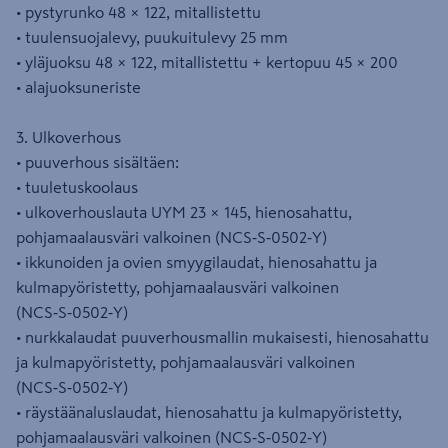
• pystyrunko 48 × 122, mitallistettu
• tuulensuojalevy, puukuitulevy 25 mm
• yläjuoksu 48 × 122, mitallistettu + kertopuu 45 × 200
• alajuoksuneriste
3. Ulkoverhous
• puuverhous sisältäen:
• tuuletuskoolaus
• ulkoverhouslauta UYM 23 × 145, hienosahattu,
pohjamaalausväri valkoinen (NCS‑S‑0502‑Y)
• ikkunoiden ja ovien smyygilaudat, hienosahattu ja
kulmapyöristetty, pohjamaalausväri valkoinen
(NCS‑S‑0502‑Y)
• nurkkalaudat puuverhousmallin mukaisesti, hienosahattu
ja kulmapyöristetty, pohjamaalausväri valkoinen
(NCS‑S‑0502‑Y)
• räystäänaluslaudat, hienosahattu ja kulmapyöristetty,
pohjamaalausväri valkoinen (NCS‑S‑0502‑Y)