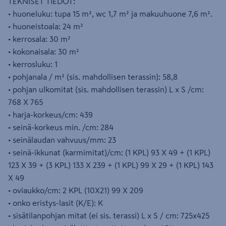
TEKNISET TIEDOT:
• huoneluku: tupa 15 m², wc 1,7 m² ja makuuhuone 7,6 m².
• huoneistoala: 24 m²
• kerrosala: 30 m²
• kokonaisala: 30 m²
• kerrosluku: 1
• pohjanala / m² (sis. mahdollisen terassin): 58,8
• pohjan ulkomitat (sis. mahdollisen terassin) L x S /cm:
768 X 765
• harja-korkeus/cm: 439
• seinä-korkeus min. /cm: 284
• seinälaudan vahvuus/mm: 23
• seinä-ikkunat (karmimitat)/cm: (1 KPL) 93 X 49 + (1 KPL)
123 X 39 + (3 KPL) 133 X 239 + (1 KPL) 99 X 29 + (1 KPL) 143
X 49
• oviaukko/cm: 2 KPL (10X21) 99 X 209
• onko eristys-lasit (K/E): K
• sisätilanpohjan mitat (ei sis. terassi) L x S / cm: 725x425