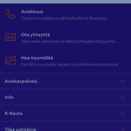
Asiakkuus
Tutustu eri asiakkuusvaihtoehtoihin K-Raudassa.
Ota yhteyttä
Jätä meille palautetta tai lähetä yhteydenottopyyntö.
Hae myymälää
Etsi lähin myymäläsi laajasta myymäläverkostostamme
Asiakaspalvelu
Info
K-Rauta
Tilaa uutiskirje