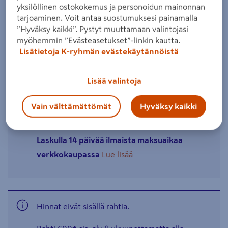
yksilöllinen ostokokemus ja personoidun mainonnan
tarjoaminen. Voit antaa suostumuksesi painamalla
”Hyväksy kaikki”. Pystyt muuttamaan valintojasi
Pienellä kuukausimaksulla toteutat suuretkin
myöhemmin ”Evästeasetukset”-linkin kautta.
Lisätietoja K-ryhmän evästekäytännöistä
hankinnat
K-Raudan Remppatilillä voit maksaa kaikissa K-
Lisää valintoja
Rauta myymälöissä. Luoton myöntää OP
Yrityspankki Oyj.
Lue lisää
Vain välttämättömät
Hyväksy kaikki
Laskulla 14 päivää ilmaista maksuaikaa
verkkokaupassa
Lue lisää
Hinnat eivät sisällä rahtia.