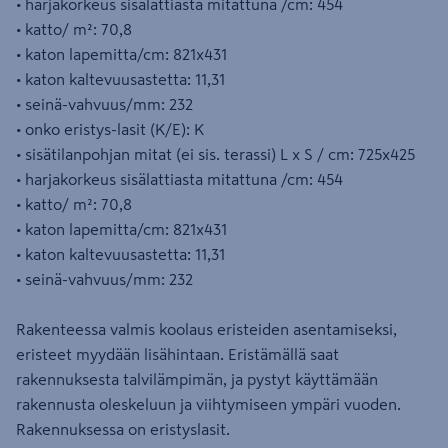
• harjakorkeus sisälattiasta mitattuna /cm: 454
• katto/ m²: 70,8
• katon lapemitta/cm: 821x431
• katon kaltevuusastetta: 11,31
• seinä-vahvuus/mm: 232
• onko eristys-lasit (K/E): K
• sisätilanpohjan mitat (ei sis. terassi) L x S / cm: 725x425
• harjakorkeus sisälattiasta mitattuna /cm: 454
• katto/ m²: 70,8
• katon lapemitta/cm: 821x431
• katon kaltevuusastetta: 11,31
• seinä-vahvuus/mm: 232
Rakenteessa valmis koolaus eristeiden asentamiseksi,
eristeet myydään lisähintaan. Eristämällä saat
rakennuksesta talvilämpimän, ja pystyt käyttämään
rakennusta oleskeluun ja viihtymiseen ympäri vuoden.
Rakennuksessa on eristyslasit.