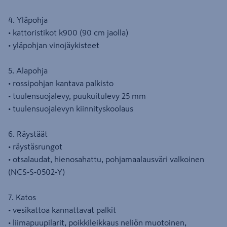
4. Yläpohja
• kattoristikot k900 (90 cm jaolla)
• yläpohjan vinojäykisteet
5. Alapohja
• rossipohjan kantava palkisto
• tuulensuojalevy, puukuitulevy 25 mm
• tuulensuojalevyn kiinnityskoolaus
6. Räystäät
• räystäsrungot
• otsalaudat, hienosahattu, pohjamaalausväri valkoinen
(NCS‑S‑0502‑Y)
7. Katos
• vesikattoa kannattavat palkit
• liimapuupilarit, poikkileikkaus neliön muotoinen,