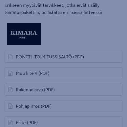
Erikseen myytävät tarvikkeet, jotka eivät sisälly
toimituspakettiin, on listattu erillisessä liitteessä
PONTTI -TOIMITUSSISÄLTÖ
(PDF)
avautuu uuteen välilehteen
Muu liite 4
(PDF)
avautuu uuteen välilehteen
Rakennekuva
(PDF)
avautuu uuteen välilehteen
Pohjapiirros
(PDF)
avautuu uuteen välilehteen
Esite
(PDF)
avautuu uuteen välilehteen