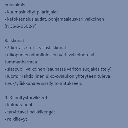
puuvalmis
• kuumasinkityt pilarinjalat
• katoksenaluslaudat, pohjamaalausväri valkoinen
(NCS‑S‑0502‑Y)
8. Ikkunat
• 3‑kertaiset eristyslasi‑ikkunat
• ulkopuolen alumiiniosien väri: valkoinen tai
tummanharmaa
• sisäpuoli valkoinen (saunassa väritön suojakäsittely)
Huom: Mahdollinen ulko-oviaukon yhteyteen tuleva
sivu-/yläikkuna ei sisälly toimitukseen.
9. Kiinnitystarvikkeet
• kulmaraudat
• tarvittavat palkkikengät
• reikälevyt