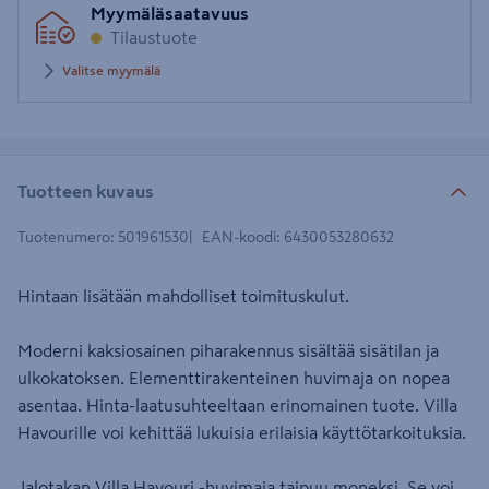
Myymäläsaatavuus
postinumero
Tilaustuote
Valitse myymälä
Tuotteen kuvaus
Tuotenumero
:
501961530
EAN-koodi
:
6430053280632
Hintaan lisätään mahdolliset toimituskulut.
Moderni kaksiosainen piharakennus sisältää sisätilan ja
ulkokatoksen. Elementtirakenteinen huvimaja on nopea
asentaa. Hinta-laatusuhteeltaan erinomainen tuote. Villa
Havourille voi kehittää lukuisia erilaisia käyttötarkoituksia.
Jalotakan Villa Havouri -huvimaja taipuu moneksi. Se voi