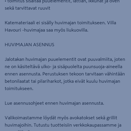
• toimitus sisältää puuelementit, lattian, ikkunat ja oven
sekä tarvittavat ruuvit
Katemateriaali ei sisälly huvimajan toimitukseen. Villa
Havouri -huvimajaa saa myös liukuovilla.
HUVIMAJAN ASENNUS
Jalotakan huvimajan puuelementit ovat puuvalmiita, joten
ne on käsiteltävä ulko- ja sisäpuolelta puunsuoja-aineella
ennen asennusta. Perustuksen tekoon tarvitaan vähintään
betonilaatat tai pilariharkot, jotka eivät kuulu huvimajan
toimitukseen.
Lue asennusohjeet ennen huvimajan asennusta.
Valikoimastamme löydät myös avokatokset sekä grillit
huvimajoihin. Tutustu tuotteisiin verkkokaupassamme ja