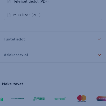
Tekniset tiedot
(PDF)
avautuu uuteen välilehteen
Muu liite 1
(PDF)
avautuu uuteen välilehteen
Tuotetiedot
Asiakasarviot
Maksutavat