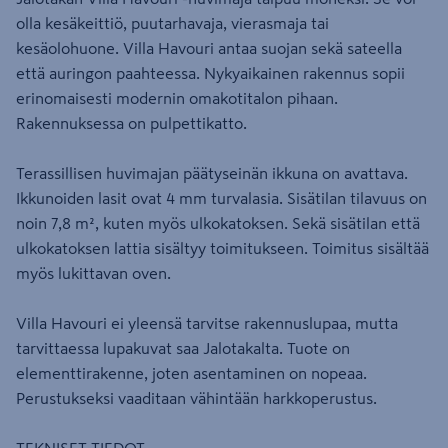
olla kesäkeittiö, puutarhavaja, vierasmaja tai
kesäolohuone. Villa Havouri antaa suojan sekä sateella
että auringon paahteessa. Nykyaikainen rakennus sopii
erinomaisesti modernin omakotitalon pihaan.
Rakennuksessa on pulpettikatto.
Terassillisen huvimajan päätyseinän ikkuna on avattava.
Ikkunoiden lasit ovat 4 mm turvalasia. Sisätilan tilavuus on
noin 7,8 m², kuten myös ulkokatoksen. Sekä sisätilan että
ulkokatoksen lattia sisältyy toimitukseen. Toimitus sisältää
myös lukittavan oven.
Villa Havouri ei yleensä tarvitse rakennuslupaa, mutta
tarvittaessa lupakuvat saa Jalotakalta. Tuote on
elementtirakenne, joten asentaminen on nopeaa.
Perustukseksi vaaditaan vähintään harkkoperustus.