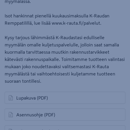
myymälässä.
Isot hankinnat pienellä kuukausimaksulla K-Raudan
Remppatilillä, lue lisää www.k-rauta.fi/palvelut.
Kysy tarjous lähimmästä K-Raudastasi edulliselle
myymälän omalle kuljetuspalvelulle, jolloin saat samalla
kuormalla tarvittaessa muutkin rakennustarvikkeet
kätevästi rakennuspaikalle. Toimitamme tuotteen valintasi
mukaan joko noudettavaksi valitsemastasi K-Rauta
myymälästä tai vaihtoehtoisesti kuljetamme tuotteen
suoraan tontillesi.
Lupakuva
(PDF)
avautuu uuteen välilehteen
Asennusohje
(PDF)
avautuu uuteen välilehteen