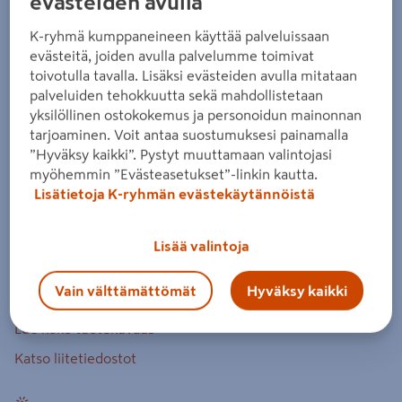
evästeiden avulla
Huvimaja Villa Havouri 15,2m²
K-ryhmä kumppaneineen käyttää palveluissaan
Tuotenumero
:
501961530
EAN-koodi
:
6430053280632
evästeitä, joiden avulla palvelumme toimivat
toivotulla tavalla. Lisäksi evästeiden avulla mitataan
Moderni huvimaja, joka sopii hyvin nykyaikaisten
palveluiden tehokkuutta sekä mahdollistetaan
omakotitalojen pihoille. Mitat: 2,7 x 5,4 m, harjakorkeus 2,6
yksilöllinen ostokokemus ja personoidun mainonnan
tarjoaminen. Voit antaa suostumuksesi painamalla
m. Hinta-laatusuhteeltaan erinomainen tuote, jolla on
”Hyväksy kaikki”. Pystyt muuttamaan valintojasi
lukuisia käyttötarkoituksia. Tilaustuote, tilaa myymälästä.
myöhemmin ”Evästeasetukset”-linkin kautta.
Lisätietoja K-ryhmän evästekäytännöistä
materiaali mänty
painekyllästetty pohjarunko
Lisää valintoja
elementtirakenne
avattava ikkuna
Vain välttämättömät
Hyväksy kaikki
Lue koko tuotekuvaus
Katso liitetiedostot