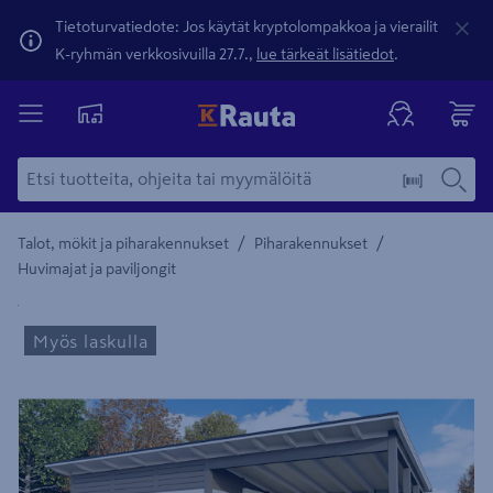
Tietoturvatiedote: Jos käytät kryptolompakkoa ja vierailit
K-ryhmän verkkosivuilla 27.7.,
lue tärkeät lisätiedot
.
/
/
Talot, mökit ja piharakennukset
Piharakennukset
Huvimajat ja paviljongit
Yksityiskohtainen kuvaus löytyy Tuotteen kuvaus -maamerki
Myös laskulla