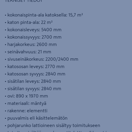
TEKNISET TIEDOT
• kokonaispinta-ala katoksella: 15,7 m²
• katon pinta-ala: 22 m²
• kokonaisleveys: 5400 mm
• kokonaissyvyys: 2700 mm
• harjakorkeus: 2600 mm
• seinävahvuus: 21 mm
• sivuseinäkorkeus: 2200/2400 mm
• katososan leveys: 2770 mm
• katososan syvyys: 2840 mm
• sisätilan leveys: 2840 mm
• sisätilan syvyys: 2840 mm
• ovi: 890 x 1970 mm
• materiaali: mäntyä
• rakenne: elementti
• puuvalmis eli käsittelemätön
• pohjarunko lattioineen sisältyy toimitukseen