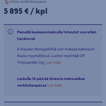
Hinta verkkokaupassa
5895€/kpl
5 895 €
/ kpl
Pienellä kuukausimaksulla toteutat suuretkin
hankinnat
K-Raudan Remppatilillä voit maksaa kaikissa K-
Rauta myymälöissä. Luoton myöntää OP
Yrityspankki Oyj.
Lue lisää
Laskulla 14 päivää ilmaista maksuaikaa
verkkokaupassa
Lue lisää