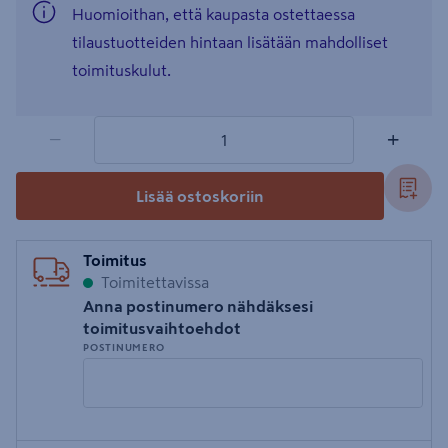
Huomioithan, että kaupasta ostettaessa
tilaustuotteiden hintaan lisätään mahdolliset
toimituskulut.
1 tuotetta
Määrä
−
+
Lisää ostoskoriin
Toimitus
Toimitettavissa
Anna postinumero nähdäksesi
toimitusvaihtoehdot
POSTINUMERO
Syötä