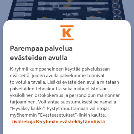
Parempaa palvelua
evästeiden avulla
K-ryhmä kumppaneineen käyttää palveluissaan
evästeitä, joiden avulla palvelumme toimivat
toivotulla tavalla. Lisäksi evästeiden avulla mitataan
palveluiden tehokkuutta sekä mahdollistetaan
yksilöllinen ostokokemus ja personoidun mainonnan
Zoomaa kuvaa sormilla kosketusnäytöllä
tarjoaminen. Voit antaa suostumuksesi painamalla
”Hyväksy kaikki”. Pystyt muuttamaan valintojasi
myöhemmin ”Evästeasetukset”-linkin kautta.
Lisätietoja K-ryhmän evästekäytännöistä
IRONSIDE