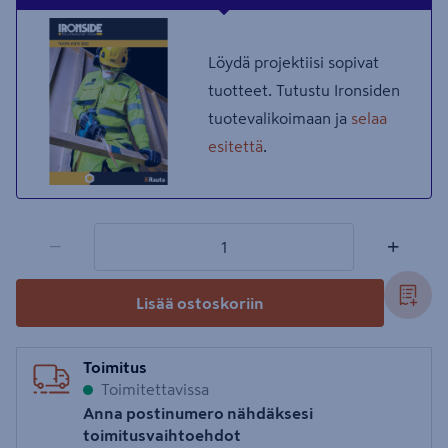
Löydä projektiisi sopivat
tuotteet. Tutustu Ironsiden
tuotevalikoimaan ja
selaa
esitettä
.
1 tuotetta
Määrä
−
+
Lisää ostoskoriin
Toimitus
Toimitettavissa
Anna postinumero nähdäksesi
toimitusvaihtoehdot