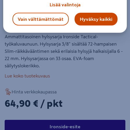
Hylsysarja Ironside vaunuun 33-
Lisää valintoja
osainen
Vain välttämättömät
Hyväksy kaikki
Tuotenumero
:
502242520
EAN-koodi
:
3394661023872
Ammattitasoinen hylsysarja Ironside Tactical-
työkaluvaunuun. Hylsysarja 3/8" sisältää 72-hampaisen
Slim-räikkävääntimen sekä erilaisia hylsyjä halkaisijalla 6 -
22 mm. Hylsysarjassa on 33 osaa. EVA-foam
säilytyslokerikko.
Lue koko tuotekuvaus
Hinta verkkokaupassa
64,90€/pkt
64,90 €
/ pkt
Ironside-esite