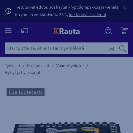
Tietoturvatiedote: Jos käytät kryptolompakkoa ja vierailit
K-ryhmän verkkosivuilla 27.7.,
lue tärkeät lisätiedot
.
/
/
/
Työkalut
Käsityökalut
Vääntötyökalut
Hylsyt ja hylsysarjat
Yksityiskohtainen kuvaus löytyy Tuotteen kuvaus -maamerki
Lue tuotetesti