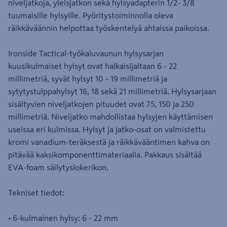
niveljatkoja, yleisjatkon sekä hylsyadapterin 1/2- 3/8
tuumaisille hylsyille. Pyöritystoiminnolla oleva
räikkäväännin helpottaa työskentelyä ahtaissa paikoissa.
Ironside Tactical-työkaluvaunun hylsysarjan
kuusikulmaiset hylsyt ovat halkaisijaltaan 6 - 22
millimetriä, syvät hylsyt 10 - 19 millimetriä ja
sytytystulppahylsyt 16, 18 sekä 21 millimetriä. Hylsysarjaan
sisältyvien niveljatkojen pituudet ovat 75, 150 ja 250
millimetriä. Niveljatko mahdollistaa hylsyjen käyttämisen
useissa eri kulmissa. Hylsyt ja jatko-osat on valmistettu
kromi vanadium-teräksestä ja räikkävääntimen kahva on
pitävää kaksikomponenttimateriaalia. Pakkaus sisältää
EVA-foam säilytyslokerikon.
Tekniset tiedot:
• 6-kulmainen hylsy: 6 - 22 mm