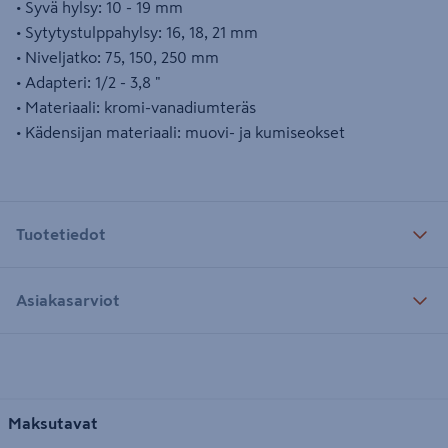
• Syvä hylsy: 10 - 19 mm
• Sytytystulppahylsy: 16, 18, 21 mm
• Niveljatko: 75, 150, 250 mm
• Adapteri: 1/2 - 3,8 "
• Materiaali: kromi-vanadiumteräs
• Kädensijan materiaali: muovi- ja kumiseokset
Tuotetiedot
Asiakasarviot
Maksutavat