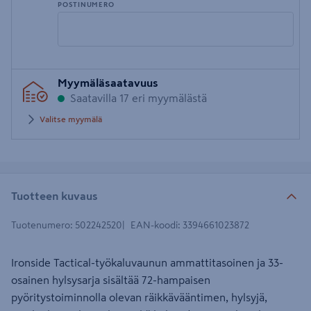
POSTINUMERO
Syötä
Myymäläsaatavuus
postinumero
Saatavilla 17 eri myymälästä
Valitse myymälä
Tuotteen kuvaus
Tuotenumero
:
502242520
EAN-koodi
:
3394661023872
Ironside Tactical-työkaluvaunun ammattitasoinen ja 33-
osainen hylsysarja sisältää 72-hampaisen
pyöritystoiminnolla olevan räikkävääntimen, hylsyjä,