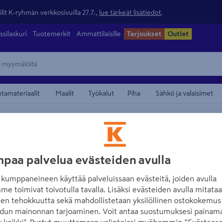
lit K-ryhmän verkkosivuilla 27.7.,
lue tärkeät lisätiedot
.
ssilaskuri
Tuotemerkit
Ammattilaisille
Tarjoukset
Outlet
ntamateriaalit
Maalit
Työkalut
Piha
Sähkö ja valaisimet
/
eet ja pesurit
Pesuaineet pesureihin
maamerkistä
KÄRCHER
Ikkunanpesuaine
paa palvelua evästeiden avulla
kumppaneineen käyttää palveluissaan evästeitä, joiden avulla
Tuotenumero
:
501430211
EAN
me toimivat toivotulla tavalla. Lisäksi evästeiden avulla mitata
den tehokkuutta sekä mahdollistetaan yksilöllinen ostokokemus 
4.7
3 arvostel
dun mainonnan tarjoaminen. Voit antaa suostumuksesi painama
Kärcher-ikkunanpesuaine puh