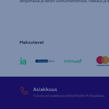
lämpimässä ja lasten ulottumattomissa. Pakkaus ja et
Maksutavat
Asiakkuus
Tutustu eri asiakkuusvaihtoehtoihin K-Raudassa.