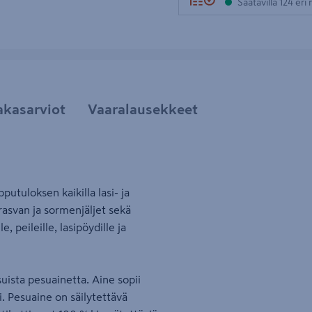
Saatavilla 124 er
akasarviot
Vaaralausekkeet
utuloksen kaikilla lasi- ja
 rasvan ja sormenjäljet sekä
 peileille, lasipöydille ja
ista pesuainetta. Aine sopii
. Pesuaine on säilytettävä