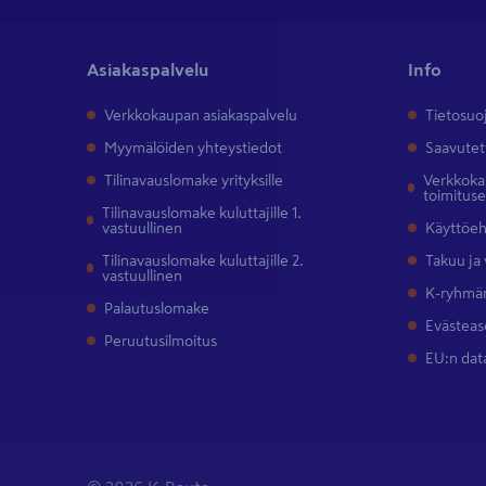
Asiakaspalvelu
Info
Verkkokaupan asiakaspalvelu
Tietosuo
Myymälöiden yhteystiedot
Saavutet
Tilinavauslomake yrityksille
Verkkokau
toimitus
Tilinavauslomake kuluttajille 1.
vastuullinen
Käyttöe
Tilinavauslomake kuluttajille 2.
Takuu ja
vastuullinen
K-ryhmän
Palautuslomake
Evästeas
Peruutusilmoitus
EU:n dat