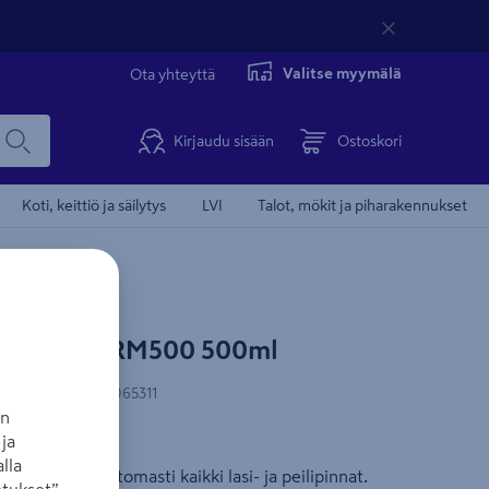
Valitse myymälä
Ota yhteyttä
Kirjaudu sisään
Ostoskori
Koti, keittiö ja säilytys
LVI
Talot, mökit ja piharakennukset
 Kärcher RM500 500ml
-koodi
:
4054278065311
an
ja
ua
lla
distaa raidattomasti kaikki lasi- ja peilipinnat.