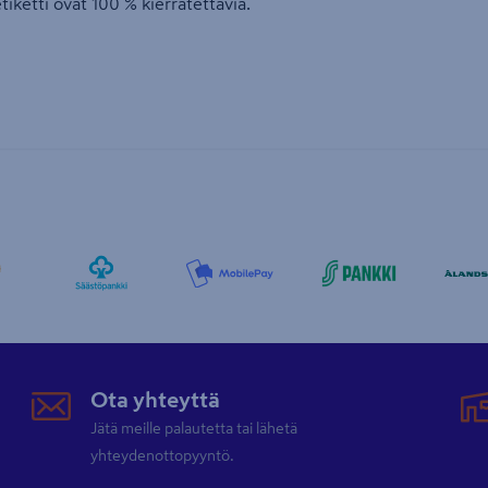
iketti ovat 100 % kierrätettäviä.
Ota yhteyttä
Jätä meille palautetta tai lähetä
yhteydenottopyyntö.