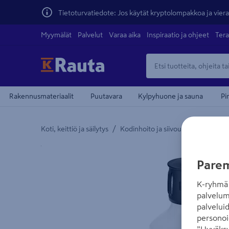
Tietoturvatiedote: Jos käytät kryptolompakkoa ja vierai
Myymälät
Palvelut
Varaa aika
Inspiraatio ja ohjeet
Tera
Rakennusmateriaalit
Puutavara
Kylpyhuone ja sauna
Pi
/
/
Koti, keittiö ja säilytys
Kodinhoito ja siivous
Siivouskon
Yksityiskohtainen kuvaus löytyy Tuotteen kuvaus -
Parem
K-ryhmä 
palvelum
palvelui
personoi