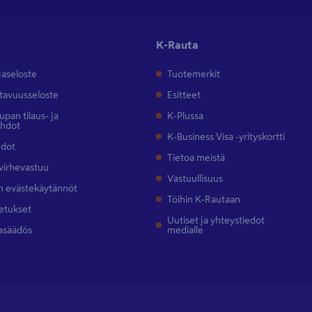
K-Rauta
jaseloste
Tuotemerkit
tavuusseloste
Esitteet
pan tilaus- ja
K-Plussa
ehdot
K-Business Visa -yrityskortti
hdot
Tietoa meistä
 virhevastuu
Vastuullisuus
 evästekäytännöt
Töihin K-Rautaan
etukset
Uutiset ja yhteystiedot
asäädös
medialle