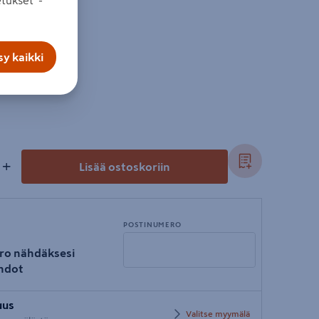
tukset”-
inetta.
y kaikki
+
Lisää ostoskoriin
POSTINUMERO
ro nähdäksesi
hdot
Syötä
uus
postinumero
Valitse myymälä