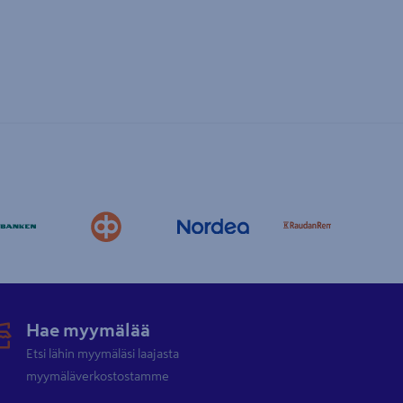
Hae myymälää
Etsi lähin myymäläsi laajasta
myymäläverkostostamme