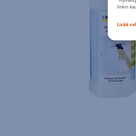
”Hyväksy
linkin ka
Lisää va