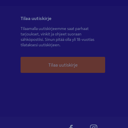
Tilaa uutiskirje
Tilaamalla uutiskirjeemme saat parhaat
tarjoukset, vinkit ja ohjeet suoraan
sähköpostiisi. Sinun pitää olla yli 18-vuotias
tilataksesi uutiskirjeen.
Tilaa uutiskirje