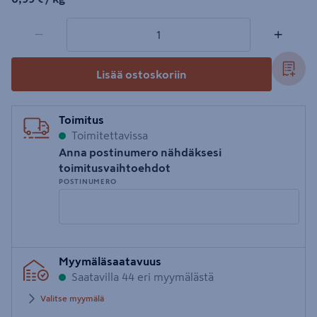
1 tuotetta
Määrä
−
+
Lisää ostoskoriin
Toimitus
Toimitettavissa
Anna postinumero nähdäksesi
toimitusvaihtoehdot
POSTINUMERO
Syötä
Myymäläsaatavuus
postinumero
Saatavilla 44 eri myymälästä
Valitse myymälä