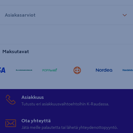
Asiakasarviot
Maksutavat
Asiakkuus
Tutustu eri asiakkuusvaihtoehtoihin K-Raudassa.
Ota yhteyttä
Jätä meille palautetta tai lähetä yhteydenottopyyntö.