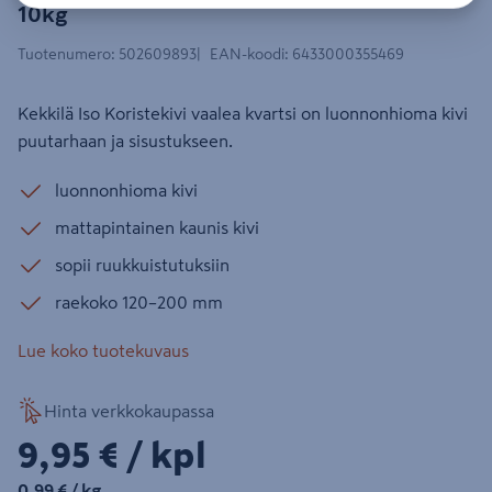
10kg
Tuotenumero
:
502609893
EAN-koodi
:
6433000355469
Kekkilä Iso Koristekivi vaalea kvartsi on luonnonhioma kivi
puutarhaan ja sisustukseen.
luonnonhioma kivi
mattapintainen kaunis kivi
sopii ruukkuistutuksiin
raekoko 120–200 mm
Lue koko tuotekuvaus
Hinta verkkokaupassa
9,95€/kpl
9,95 €
/ kpl
0,99€/kg
0,99 €
/ kg