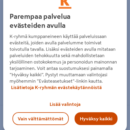
Parempaa palvelua
evästeiden avulla
K-ryhmä kumppaneineen käyttää palveluissaan
evästeitä, joiden avulla palvelumme toimivat
toivotulla tavalla. Lisäksi evästeiden avulla mitataan
palveluiden tehokkuutta sekä mahdollistetaan
yksilöllinen ostokokemus ja personoidun mainonnan
tarjoaminen. Voit antaa suostumuksesi painamalla
”Hyväksy kaikki”. Pystyt muuttamaan valintojasi
myöhemmin ”Evästeasetukset”-linkin kautta.
Lisätietoja K-ryhmän evästekäytännöistä
Zoomaa kuvaa sormilla kosketusnäytöllä
Lisää valintoja
KEKKILÄ
Vain välttämättömät
Hyväksy kaikki
Iso koristekivi Kekkilä vaalea kvartsi