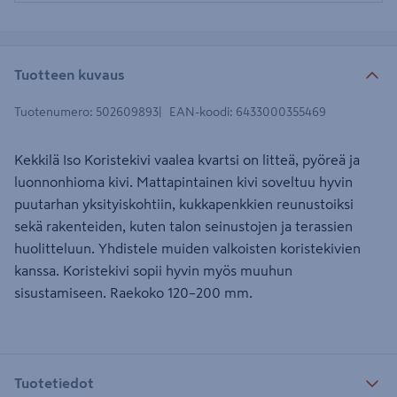
Tuotteen kuvaus
Tuotenumero
:
502609893
EAN-koodi
:
6433000355469
Kekkilä Iso Koristekivi vaalea kvartsi on litteä, pyöreä ja
luonnonhioma kivi. Mattapintainen kivi soveltuu hyvin
puutarhan yksityiskohtiin, kukkapenkkien reunustoiksi
sekä rakenteiden, kuten talon seinustojen ja terassien
huolitteluun. Yhdistele muiden valkoisten koristekivien
kanssa. Koristekivi sopii hyvin myös muuhun
sisustamiseen. Raekoko 120–200 mm.
Tuotetiedot