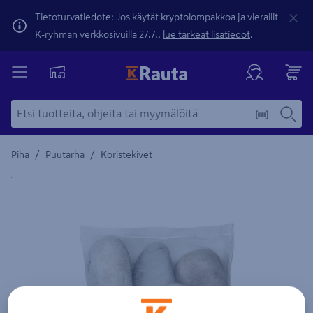
Tietoturvatiedote: Jos käytät kryptolompakkoa ja vierailit
K-ryhmän verkkosivuilla 27.7.,
lue tärkeät lisätiedot
.
/
/
Piha
Puutarha
Koristekivet
Yksityiskohtainen kuvaus löytyy Tuotteen kuvaus -maamerki
Edellinen
Seura