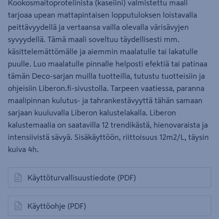
Kookosmaitoproteiinista (kaseiini) valmistettu maali
tarjoaa upean mattapintaisen lopputuloksen loistavalla
peittävyydellä ja vertaansa vailla olevalla värisävyjen
syvyydellä. Tämä maali soveltuu täydellisesti mm.
käsittelemättömälle ja aiemmin maalatulle tai lakatulle
puulle. Luo maalatulle pinnalle helposti efektiä tai patinaa
tämän Deco-sarjan muilla tuotteilla, tutustu tuotteisiin ja
ohjeisiin Liberon.fi-sivustolla. Tarpeen vaatiessa, paranna
maalipinnan kulutus- ja tahrankestävyyttä tähän samaan
sarjaan kuuluvalla Liberon kalustelakalla. Liberon
kalustemaalia on saatavilla 12 trendikästä, hienovaraista ja
intensiivistä sävyä. Sisäkäyttöön, riittoisuus 12m2/L, täysin
kuiva 4h.
Käyttöturvallisuustiedote
(PDF)
avautuu uuteen välilehteen
Käyttöohje
(PDF)
avautuu uuteen välilehteen