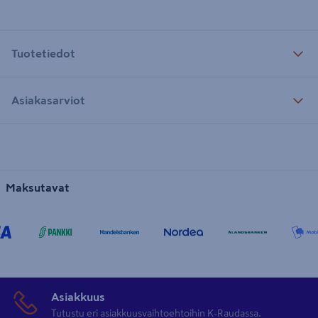
Tuotetiedot
Asiakasarviot
Maksutavat
Asiakkuus
Tutustu eri asiakkuusvaihtoehtoihin K-Raudassa.