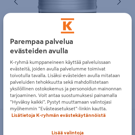
Parempaa palvelua
evästeiden avulla
K-ryhmä kumppaneineen käyttää palveluissaan
evästeitä, joiden avulla palvelumme toimivat
toivotulla tavalla. Lisäksi evästeiden avulla mitataan
palveluiden tehokkuutta sekä mahdollistetaan
yksilöllinen ostokokemus ja personoidun mainonnan
Zoomaa kuvaa sormilla kosketusnäytöllä
tarjoaminen. Voit antaa suostumuksesi painamalla
”Hyväksy kaikki”. Pystyt muuttamaan valintojasi
myöhemmin ”Evästeasetukset”-linkin kautta.
Lisätietoja K-ryhmän evästekäytännöistä
LIBERON
KALUSTEMAALI LIBERON KASEIINI
Lisää valintoja