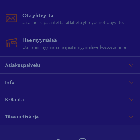
Ota yhteyttä
Jätä meille palautetta tai lähetä yhteydenottopyyntö.
Hae myymälää
Etsi lähin myymäläsi laajasta myymäläverkostostamme
Asiakaspalvelu
Info
K-Rauta
Tilaa uutiskirje