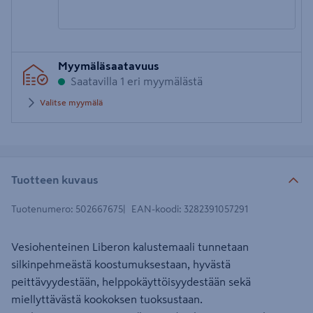
Syötä
Myymäläsaatavuus
postinumero
Saatavilla 1 eri myymälästä
Valitse myymälä
Tuotteen kuvaus
Tuotenumero
:
502667675
EAN-koodi
:
3282391057291
Vesiohenteinen Liberon kalustemaali tunnetaan
silkinpehmeästä koostumuksestaan, hyvästä
peittävyydestään, helppokäyttöisyydestään sekä
miellyttävästä kookoksen tuoksustaan.