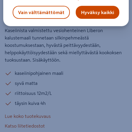
75ml ASHES
Vain välttämättömät
Hyväksy kaikki
Tuotenumero
:
502667675
EAN-koodi
:
3282391057291
Kaseiinista valmistettu vesiohenteinen Liberon
kalustemaali tunnetaan silkinpehmeästä
koostumuksestaan, hyvästä peittävyydestään,
helppokäyttöisyydestään sekä miellyttävästä kookoksen
tuoksustaan. Sisäkäyttöön.
kaseiinipohjainen maali
syvä matta
riittoisuus 12m2/L
täysin kuiva 4h
Lue koko tuotekuvaus
Katso liitetiedostot