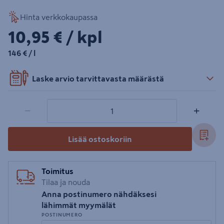
Hinta verkkokaupassa
10,95€/kpl
10,95 €
/ kpl
146€/l
146 €
/ l
Laske arvio tarvittavasta määrästä
1 tuotetta
Määrä
−
+
Lisää ostoskoriin
Toimitus
Tilaa ja nouda
Anna postinumero nähdäksesi
lähimmät myymälät
POSTINUMERO