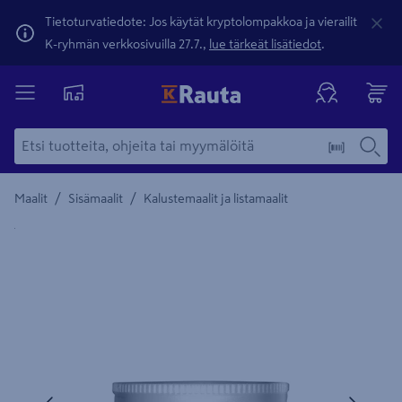
Tietoturvatiedote: Jos käytät kryptolompakkoa ja vierailit
K-ryhmän verkkosivuilla 27.7.,
lue tärkeät lisätiedot
.
/
/
Maalit
Sisämaalit
Kalustemaalit ja listamaalit
Yksityiskohtainen kuvaus löytyy Tuotteen kuvaus -maamerki
Edellinen
Seura