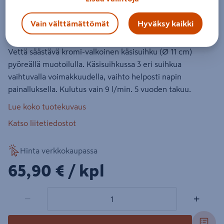
Croma Select S EC
Vain välttämättömät
Hyväksy kaikki
Tuotenumero
:
501470390
EAN-koodi
:
4011097736266
Vettä säästävä kromi-valkoinen käsisuihku (Ø 11 cm)
pyöreällä muotoilulla. Käsisuihkussa 3 eri suihkua
vaihtuvalla voimakkuudella, vaihto helposti napin
painalluksella. Kulutus vain 9 l/min. 5 vuoden takuu.
Lue koko tuotekuvaus
Katso liitetiedostot
Hinta verkkokaupassa
65,90€/kpl
65,90 €
/ kpl
1 tuotetta
Määrä
−
+