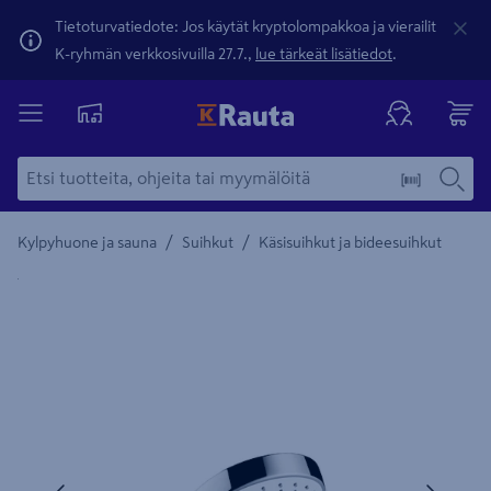
Tietoturvatiedote: Jos käytät kryptolompakkoa ja vierailit
K-ryhmän verkkosivuilla 27.7.,
lue tärkeät lisätiedot
.
/
/
Kylpyhuone ja sauna
Suihkut
Käsisuihkut ja bideesuihkut
Yksityiskohtainen kuvaus löytyy Tuotteen kuvaus -maamerki
Edellinen
Seura