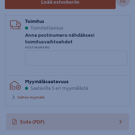
Lisää ostoskoriin
Toimitus
Toimitettavissa
Anna postinumero nähdäksesi
toimitusvaihtoehdot
POSTINUMERO
Syötä
Myymäläsaatavuus
postinumero
Saatavilla 5 eri myymälästä
Valitse myymälä
Esite
(PDF)
avautuu uuteen välilehteen