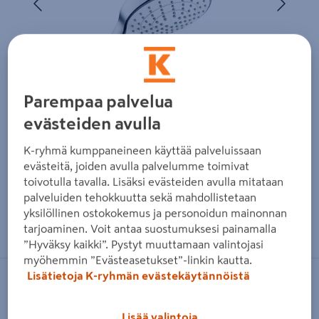
Parempaa palvelua
evästeiden avulla
K-ryhmä kumppaneineen käyttää palveluissaan
evästeitä, joiden avulla palvelumme toimivat
toivotulla tavalla. Lisäksi evästeiden avulla mitataan
palveluiden tehokkuutta sekä mahdollistetaan
yksilöllinen ostokokemus ja personoidun mainonnan
Zoomaa kuvaa sormilla kosketusnäytöllä
tarjoaminen. Voit antaa suostumuksesi painamalla
”Hyväksy kaikki”. Pystyt muuttamaan valintojasi
myöhemmin ”Evästeasetukset”-linkin kautta.
Lisätietoja K-ryhmän evästekäytännöistä
HANSGROHE
Käsisuihku Hansgrohe 26803400
Lisää valintoja