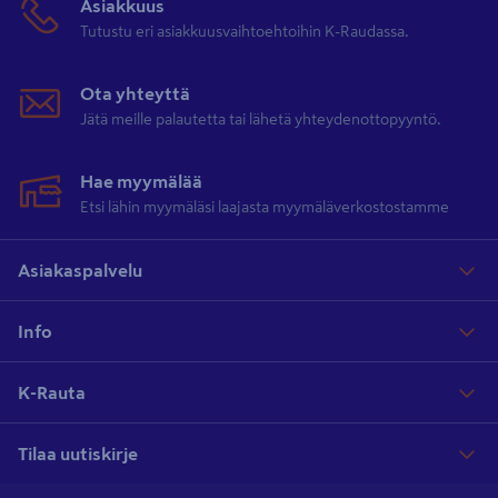
Asiakkuus
Tutustu eri asiakkuusvaihtoehtoihin K-Raudassa.
Ota yhteyttä
Jätä meille palautetta tai lähetä yhteydenottopyyntö.
Hae myymälää
Etsi lähin myymäläsi laajasta myymäläverkostostamme
Asiakaspalvelu
Info
K-Rauta
Tilaa uutiskirje