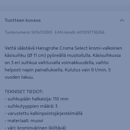
Tuotteen kuvaus
Tuotenumero
:
501470390
EAN-koodi
:
4011097736266
Vettä säästävä Hansgrohe Croma Select kromi-valkoinen
käsisuihku (Ø 11 cm) pyöreällä muotoilulla. Käsisuihkussa
on 3 eri suihkua vaihtuvalla voimakkuudella, vaihto
helposti napin painalluksella. Kulutus vain 9 l/min. 5
vuoden takuu.
TEKNISET TIEDOT:
- suihkupään halkaisija: 110 mm
- suihkutyyppien määrä: 3
- varustettu kalkinpoistojärjestelmällä
- materiaali: muovi
- väri: krominvärinen (kiiltävä)