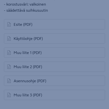
- korostusväri: valkoinen
- säädettävä suihkusuutin
Esite
(PDF)
avautuu uuteen välilehteen
Käyttöohje
(PDF)
avautuu uuteen välilehteen
Muu liite 1
(PDF)
avautuu uuteen välilehteen
Muu liite 2
(PDF)
avautuu uuteen välilehteen
Asennusohje
(PDF)
avautuu uuteen välilehteen
Muu liite 3
(PDF)
avautuu uuteen välilehteen