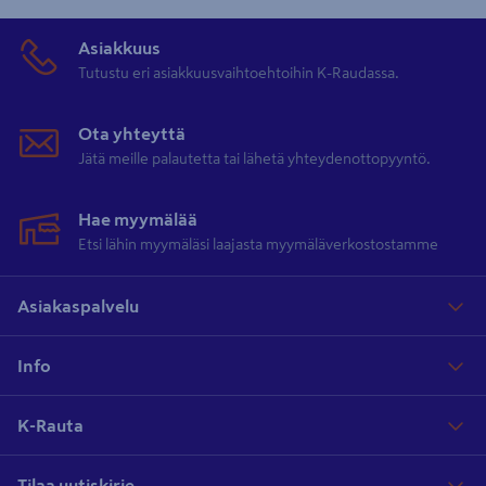
yhteyteen asennettavat bideesuihkut. Meiltä löydät niin perinteiset
valkoiset bideesuihkut kuin modernit kromatut bideesuihkut sekä
Asiakkuus
bideesuihkuihin sopivat kannattimet ja
suihkuletkut
eri pituuksissa.
Tutustu eri asiakkuusvaihtoehtoihin K-Raudassa.
Ota yhteyttä
Jätä meille palautetta tai lähetä yhteydenottopyyntö.
Hae myymälää
Etsi lähin myymäläsi laajasta myymäläverkostostamme
Asiakaspalvelu
Info
K-Rauta
Tilaa uutiskirje