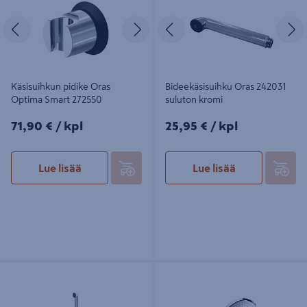
Edellinen
Seuraava
Edellinen
S
Käsisuihkun pidike Oras
Bideekäsisuihku Oras 242031
Optima Smart 272550
suluton kromi
71,90€/kpl
25,95€/kpl
71,90 €
/ kpl
25,95 €
/ kpl
Lue lisää
Lue lisää
Käsisuihku Oras 272040 Optima
Käsisuihku Raindance Select E 120
Bidetta
EcoSmart 9l/min