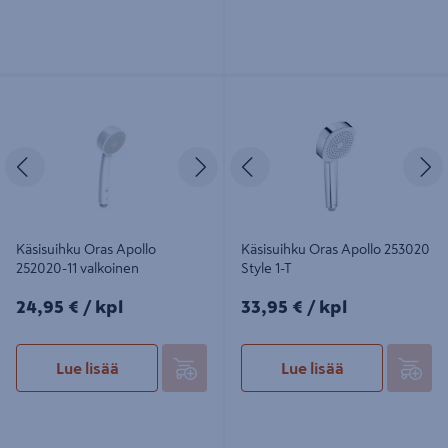
Käsisuihku Oras Apollo 252020-11
Käsisuihku Oras Apollo 253020 Style
valkoinen
1-T
Edellinen
Seuraava
Edellinen
S
Käsisuihku Oras Apollo
Käsisuihku Oras Apollo 253020
252020-11 valkoinen
Style 1-T
24,95€/kpl
33,95€/kpl
24,95 €
/ kpl
33,95 €
/ kpl
Lue lisää
Lue lisää