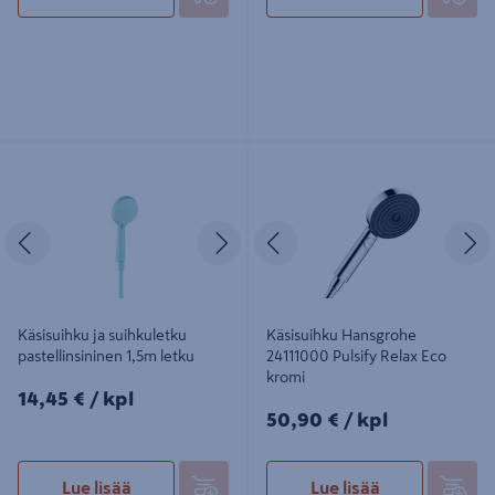
Käsisuihku ja suihkuletku
Käsisuihku Hansgrohe 24111000
pastellinsininen 1,5m letku
Pulsify Relax Eco kromi
Edellinen
Seuraava
Edellinen
S
Käsisuihku ja suihkuletku
Käsisuihku Hansgrohe
pastellinsininen 1,5m letku
24111000 Pulsify Relax Eco
kromi
14,45€/kpl
14,45 €
/ kpl
50,90€/kpl
50,90 €
/ kpl
Lue lisää
Lue lisää