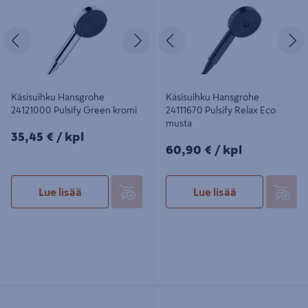
Edellinen
Seuraava
Edellinen
S
Käsisuihku Hansgrohe
Käsisuihku Hansgrohe
24121000 Pulsify Green kromi
24111670 Pulsify Relax Eco
musta
35,45€/kpl
35,45 €
/ kpl
60,90€/kpl
60,90 €
/ kpl
Lue lisää
Lue lisää
Ladattava retkisuihku Mag-Pro
Bidekäsisuihku GROHE 27512001
Garden 2000mAh LFP litium-akulla
Tempesta kromi