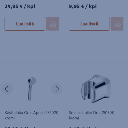
24,95€/kpl
9,95€/kpl
24,95 €
/ kpl
9,95 €
/ kpl
Lue lisää
Lue lisää
Käsisuihku Oras Apollo 252020
Seinäkiinnike Oras 251500 kromi
kromi
Edellinen
Seuraava
Käsisuihku Oras Apollo 252020
Seinäkiinnike Oras 251500
kromi
kromi
25,95€/kpl
9,45€/kpl