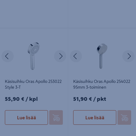
Käsisuihku Oras Apollo 253022 Style
Käsisuihku Oras Apollo 254022
3-T
95mm 3-toiminen
Edellinen
Seuraava
Edellinen
S
Käsisuihku Oras Apollo 253022
Käsisuihku Oras Apollo 254022
Style 3-T
95mm 3-toiminen
55,90€/kpl
51,90€/pkt
55,90 €
/ kpl
51,90 €
/ pkt
Lue lisää
Lue lisää