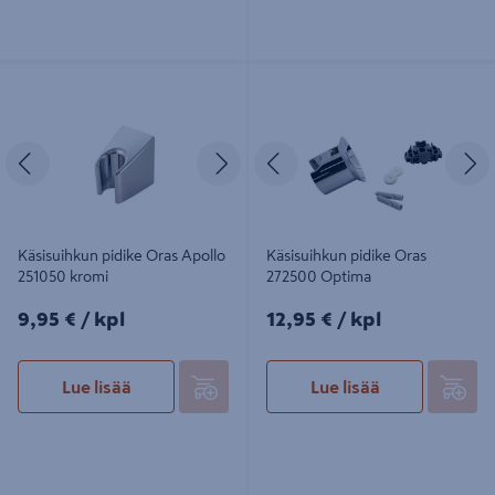
Käsisuihkun pidike Oras Apollo
Käsisuihkun pidike Oras 272500
251050 kromi
Optima
Edellinen
Seuraava
Edellinen
S
Käsisuihkun pidike Oras Apollo
Käsisuihkun pidike Oras
251050 kromi
272500 Optima
9,95€/kpl
12,95€/kpl
9,95 €
/ kpl
12,95 €
/ kpl
Lue lisää
Lue lisää