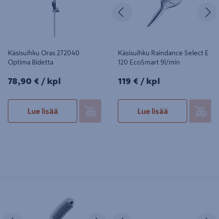
Edellinen
S
Käsisuihku Oras 272040
Käsisuihku Raindance Select E
Optima Bidetta
120 EcoSmart 9l/min
78,90€/kpl
119€/kpl
78,90 €
/ kpl
119 €
/ kpl
Lue lisää
Lue lisää
Koirasuihku Hansgrohe Dogshower
Ripustin Hansgrohe 28331000
150 3Jet Select valkoinen
Porter S
Edellinen
Seuraava
Edellinen
S