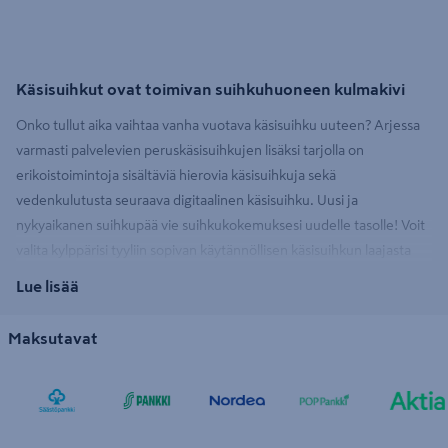
Käsisuihkut ovat toimivan suihkuhuoneen kulmakivi
Onko tullut aika vaihtaa vanha vuotava käsisuihku uuteen? Arjessa
varmasti palvelevien peruskäsisuihkujen lisäksi tarjolla on
erikoistoimintoja sisältäviä hierovia käsisuihkuja sekä
vedenkulutusta seuraava digitaalinen käsisuihku. Uusi ja
nykyaikanen suihkupää vie suihkukokemuksesi uudelle tasolle! Voit
valita kylppärisi tyyliin sopivan käytännöllisen käsisuihkun laajasta
valikoimastamme. Meiltä löydät laadukkaat käsisuihkut
Lue lisää
markkinoiden parhailta merkeiltä, kuten
Hansgrohe
, PROF,
Oras
ja
Grohe
.
Maksutavat
Vaihda bideesuihku uuteen
Perinteisten käsisuihkujen lisäksi valikoimasta löytyy
wc-istuimien