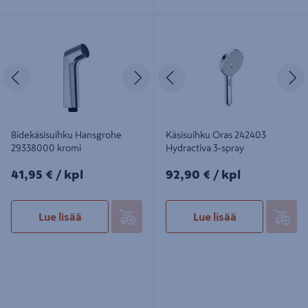
Bidekäsisuihku Hansgrohe
Käsisuihku Oras 242403 Hydractiva
29338000 kromi
3-spray
Edellinen
Seuraava
Edellinen
S
Bidekäsisuihku Hansgrohe
Käsisuihku Oras 242403
29338000 kromi
Hydractiva 3-spray
41,95€/kpl
92,90€/kpl
41,95 €
/ kpl
92,90 €
/ kpl
Lue lisää
Lue lisää