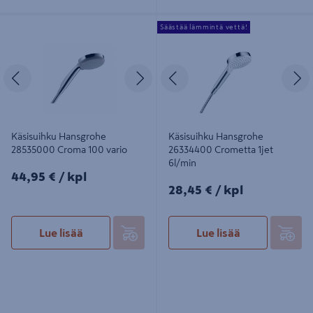
Käsisuihku Hansgrohe 28535000
Käsisuihku Hansgrohe 26334400
Säästää lämmintä vettä!
Croma 100 vario
Crometta 1jet 6l/min
Edellinen
Seuraava
Edellinen
S
Käsisuihku Hansgrohe
Käsisuihku Hansgrohe
28535000 Croma 100 vario
26334400 Crometta 1jet
6l/min
44,95€/kpl
44,95 €
/ kpl
28,45€/kpl
28,45 €
/ kpl
Lue lisää
Lue lisää