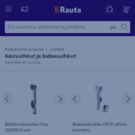
Kylpyhuone ja sauna
Suihkut
Käsisuihkut ja bideesuihkut
Näytetään 86 tuotetta
Bidetta-käsisuihku Oras 242050
Bideekäsisuihku PROF pitimin
kromi
kromattu
Edellinen
Seuraava
Edellinen
S
Bidetta-käsisuihku Oras
Bideekäsisuihku PROF pitimin
242050 kromi
kromattu