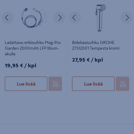
Edellinen
Seuraava
Edellinen
S
Ladattava retkisuihku Mag-Pro
Bidekäsisuihku GROHE
Garden 2000mAh LFP litium-
27512001 Tempesta kromi
akulla
27,95€/kpl
27,95 €
/ kpl
19,95€/kpl
19,95 €
/ kpl
Lue lisää
Lue lisää
Käsisuihku Hansgrohe Powderrain
Käsisuihku Oras Bidetta Deko
26014000 120 3-toiminen
242069-11