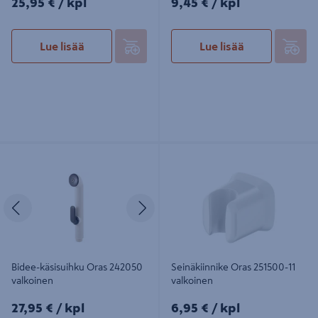
25,95 €
/ kpl
9,45 €
/ kpl
Lue lisää
Lue lisää
Bidee-käsisuihku Oras 242050
Seinäkiinnike Oras 251500-11
valkoinen
valkoinen
Edellinen
Seuraava
Bidee-käsisuihku Oras 242050
Seinäkiinnike Oras 251500-11
valkoinen
valkoinen
27,95€/kpl
6,95€/kpl
27,95 €
/ kpl
6,95 €
/ kpl