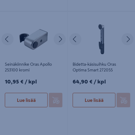
Seinäkiinnike Oras Apollo 253100
Bidetta-käsisuihku Oras Optima
kromi
Smart 272055
Edellinen
Seuraava
Edellinen
S
Seinäkiinnike Oras Apollo
Bidetta-käsisuihku Oras
253100 kromi
Optima Smart 272055
10,95€/kpl
64,90€/kpl
10,95 €
/ kpl
64,90 €
/ kpl
Lue lisää
Lue lisää