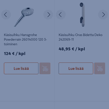
Edellinen
Seuraava
Edellinen
S
Käsisuihku Hansgrohe
Käsisuihku Oras Bidetta Deko
Powderrain 26014000 120 3-
242069-11
toiminen
48,95€/kpl
48,95 €
/ kpl
124€/kpl
124 €
/ kpl
Lue lisää
Lue lisää
Käsisuihku Gustavsberg 633860
Käsisuihku Hansgrohe 26810400
Croma Select E mu