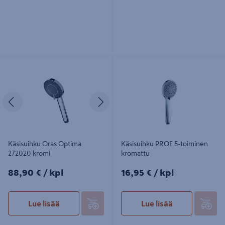
Käsisuihku Oras Optima 272020
Käsisuihku PROF 5-toiminen
kromi
kromattu
Edellinen
Seuraava
Käsisuihku Oras Optima
Käsisuihku PROF 5-toiminen
272020 kromi
kromattu
88,90€/kpl
16,95€/kpl
88,90 €
/ kpl
16,95 €
/ kpl
Lue lisää
Lue lisää