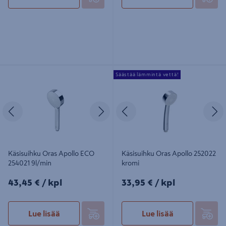
Käsisuihku Oras Apollo ECO 254021
Käsisuihku Oras Apollo 252022
Säästää lämmintä vettä!
9l/min
kromi
Edellinen
Seuraava
Edellinen
S
Käsisuihku Oras Apollo ECO
Käsisuihku Oras Apollo 252022
254021 9l/min
kromi
43,45€/kpl
33,95€/kpl
43,45 €
/ kpl
33,95 €
/ kpl
Lue lisää
Lue lisää