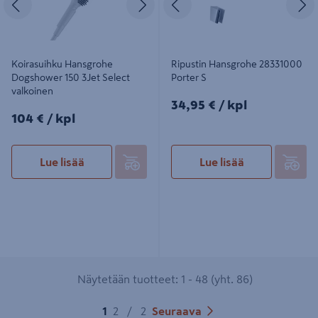
Koirasuihku Hansgrohe
Ripustin Hansgrohe 28331000
Dogshower 150 3Jet Select
Porter S
valkoinen
34,95€/kpl
34,95 €
/ kpl
104€/kpl
104 €
/ kpl
Lue lisää
Lue lisää
Näytetään tuotteet: 1 - 48 (yht. 86)
1
2
/
2
Seuraava