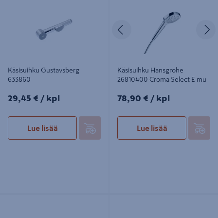
Edellinen
S
Käsisuihku Gustavsberg
Käsisuihku Hansgrohe
633860
26810400 Croma Select E mu
29,45€/kpl
78,90€/kpl
29,45 €
/ kpl
78,90 €
/ kpl
Lue lisää
Lue lisää
Käsisuihkun pidike Oras Optima
Bideekäsisuihku Oras 242031
Smart 272550
suluton kromi