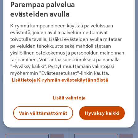
Parempaa palvelua
Lue lisää
Lue lisää
evästeiden avulla
K-ryhmä kumppaneineen käyttää palveluissaan
evästeitä, joiden avulla palvelumme toimivat
toivotulla tavalla. Lisäksi evästeiden avulla mitataan
palveluiden tehokkuutta sekä mahdollistetaan
yksilöllinen ostokokemus ja personoidun mainonnan
Bidetta käsisuihku Oras Optima
Bideekäsisuihku PROF pitimin
tarjoaminen. Voit antaa suostumuksesi painamalla
272050
valkoinen
”Hyväksy kaikki”. Pystyt muuttamaan valintojasi
myöhemmin ”Evästeasetukset”-linkin kautta.
Edellinen
Seuraava
Lisätietoja K-ryhmän evästekäytännöistä
Lisää valintoja
Bidetta käsisuihku Oras Optima
Bideekäsisuihku PROF pitimin
272050
valkoinen
Vain välttämättömät
Hyväksy kaikki
32,95€/kpl
9,50€/kpl
32,95 €
/ kpl
9,50 €
/ kpl