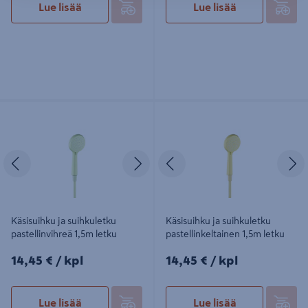
Lue lisää
Lue lisää
Käsisuihku ja suihkuletku
Käsisuihku ja suihkuletku
pastellinvihreä 1,5m letku
pastellinkeltainen 1,5m letku
Edellinen
Seuraava
Edellinen
S
Käsisuihku ja suihkuletku
Käsisuihku ja suihkuletku
pastellinvihreä 1,5m letku
pastellinkeltainen 1,5m letku
14,45€/kpl
14,45€/kpl
14,45 €
/ kpl
14,45 €
/ kpl
Lue lisää
Lue lisää