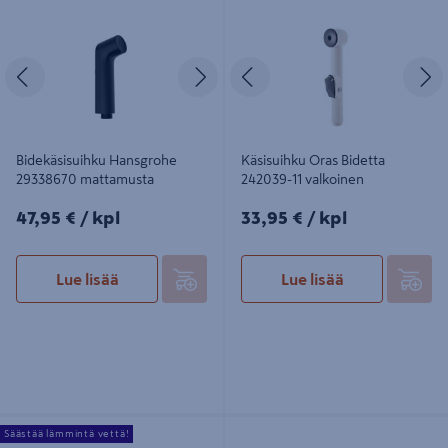
29338670 mattamusta
valkoinen
Edellinen
Seuraava
Edellinen
S
Bidekäsisuihku Hansgrohe
Käsisuihku Oras Bidetta
29338670 mattamusta
242039-11 valkoinen
47,95€/kpl
33,95€/kpl
47,95 €
/ kpl
33,95 €
/ kpl
Lue lisää
Lue lisää
Käsisuihku Hansgrohe 24121000
Käsisuihku Hansgrohe 24111670
Säästää lämmintä vettä!
Pulsify Green kromi
Pulsify Relax Eco musta