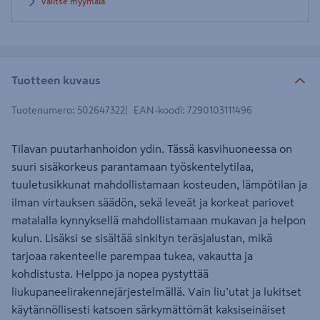
Valitse myymälä
Tuotteen kuvaus
Tuotenumero
:
502647322
EAN-koodi
:
7290103111496
Tilavan puutarhanhoidon ydin. Tässä kasvihuoneessa on
suuri sisäkorkeus parantamaan työskentelytilaa,
tuuletusikkunat mahdollistamaan kosteuden, lämpötilan ja
ilman virtauksen säädön, sekä leveät ja korkeat pariovet
matalalla kynnyksellä mahdollistamaan mukavan ja helpon
kulun. Lisäksi se sisältää sinkityn teräsjalustan, mikä
tarjoaa rakenteelle parempaa tukea, vakautta ja
kohdistusta. Helppo ja nopea pystyttää
liukupaneelirakennejärjestelmällä. Vain liu’utat ja lukitset
käytännöllisesti katsoen särkymättömät kaksiseinäiset