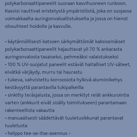
polykarbonaattipaneelit suoraan kasvihuoneen runkoon.
Kasvisi nauttivat eristetystä ympäristöstä, joka on suojassa
voimakkaalta auringonvaloaltistukselta ja jossa on hienot
olosuhteet hoidolle ja kasvulle.
• käytännöllisesti katsoen särkymättömät kaksiseinäiset
polykarbonaattipaneelit hajauttavat yli 70 % ankarasta
auringonvalosta tasaiseksi, pehmeäksi valaistukseksi
• 100 % UV-suojatut paneelit estävät haitalliset UV-säteet,
eivätkä värjäydy, murru tai haurastu
• tukeva, vahvistettu korroosiota hylkivä alumiinikehys
kestävyyttä parantavilla tukipalkeilla
• sinkitty teräsjalusta, jossa on merkityt reiät ankkurointia
varten (ankkurit eivät sisälly toimitukseen) parantamaan
rakenteellista vakautta
• manuaalisesti säädettävät tuuletusikkunat parantavat
tuuletusta
• helppo tee-se-itse-asennus –