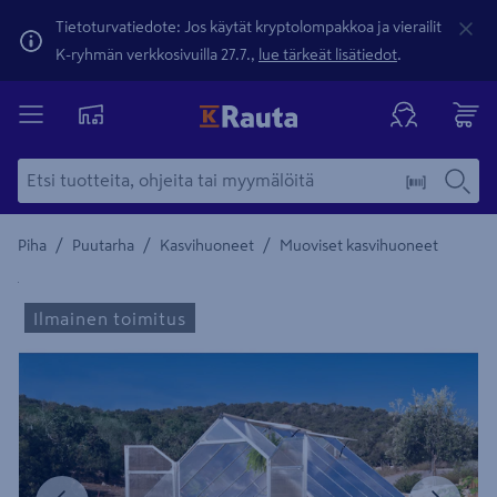
Tietoturvatiedote: Jos käytät kryptolompakkoa ja vierailit
K-ryhmän verkkosivuilla 27.7.,
lue tärkeät lisätiedot
.
/
/
/
Piha
Puutarha
Kasvihuoneet
Muoviset kasvihuoneet
Yksityiskohtainen kuvaus löytyy Tuotteen kuvaus -maamerki
Ilmainen toimitus
Edellinen
Seura