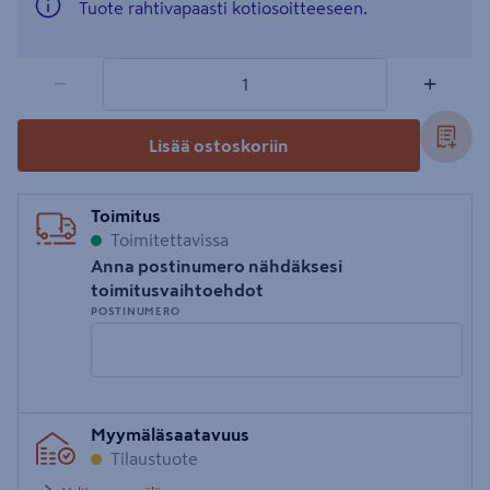
Tuote rahtivapaasti kotiosoitteeseen.
1 tuotetta
Määrä
−
+
Lisää ostoskoriin
Toimitus
Toimitettavissa
Anna postinumero nähdäksesi
toimitusvaihtoehdot
POSTINUMERO
Syötä
Myymäläsaatavuus
postinumero
Tilaustuote