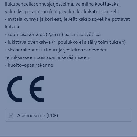
liukupaneeliasennusjärjestelmä, valmiina koottavaksi,
valmiiksi poratut profiilit ja valmiiksi leikatut paneelit
• matala kynnys ja korkeat, leveät kaksoisovet helpottavat
kulkua
• suuri sisäkorkeus (2,25 m) parantaa työtilaa
• lukittava ovenkahva (riippulukko ei sisälly toimituksen)
• sisäänrakennettu kourujärjestelmä sadeveden
tehokkaaseen poistoon ja keräämiseen
• huoltovapaa rakenne
Asennusohje
(PDF)
avautuu uuteen välilehteen