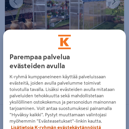
Parempaa palvelua
evästeiden avulla
K-ryhmä kumppaneineen käyttää palveluissaan
evästeitä, joiden avulla palvelumme toimivat
Zoomaa kuvaa sormilla kosketusnäytöllä
toivotulla tavalla. Lisäksi evästeiden avulla mitataan
palveluiden tehokkuutta sekä mahdollistetaan
yksilöllinen ostokokemus ja personoidun mainonnan
tarjoaminen. Voit antaa suostumuksesi painamalla
”Hyväksy kaikki”. Pystyt muuttamaan valintojasi
CANOPIA BY PALRAM
myöhemmin ”Evästeasetukset”-linkin kautta.
Kasvihuone Canopia Essence 9m²
Lisätietoja K-ryhmän evästekäytännöistä