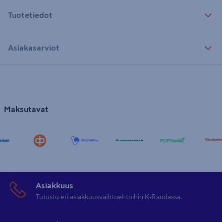
Tuotetiedot
Asiakasarviot
Maksutavat
Asiakkuus
Tutustu eri asiakkuusvaihtoehtoihin K-Raudassa.