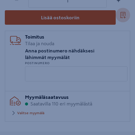
−
+
Lisää ostoskoriin
Toimitus
Tilaa ja nouda
Anna postinumero nähdäksesi
lähimmät myymälät
POSTINUMERO
Syötä
Myymäläsaatavuus
postinumero
Saatavilla 110 eri myymälästä
Valitse myymälä