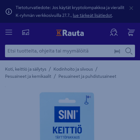
Tietoturvatiedote: Jos käytät kryptolompakkoa ja vierailit
K-ryhmän verkkosivuilla 27.7.,
lue tärkeät lisätiedot
.
/
/
Koti, keittiö ja säilytys
Kodinhoito ja siivous
/
Pesuaineet ja kemikaalit
Pesuaineet ja puhdistusaineet
Yksityiskohtainen kuvaus löytyy Tuotteen kuvaus -maamerki