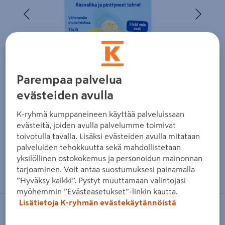
Edellinen
Seura
Parempaa palvelua
evästeiden avulla
K-ryhmä kumppaneineen käyttää palveluissaan
evästeitä, joiden avulla palvelumme toimivat
toivotulla tavalla. Lisäksi evästeiden avulla mitataan
palveluiden tehokkuutta sekä mahdollistetaan
yksilöllinen ostokokemus ja personoidun mainonnan
Zoomaa kuvaa sormilla kosketusnäytöllä
tarjoaminen. Voit antaa suostumuksesi painamalla
”Hyväksy kaikki”. Pystyt muuttamaan valintojasi
myöhemmin ”Evästeasetukset”-linkin kautta.
Lisätietoja K-ryhmän evästekäytännöistä
SINI