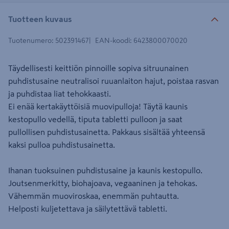
Tuotteen kuvaus
Tuotenumero
:
502391467
EAN-koodi
:
6423800070020
Täydellisesti keittiön pinnoille sopiva sitruunainen
puhdistusaine neutralisoi ruuanlaiton hajut, poistaa rasvan
ja puhdistaa liat tehokkaasti.
Ei enää kertakäyttöisiä muovipulloja! Täytä kaunis
kestopullo vedellä, tiputa tabletti pulloon ja saat
pullollisen puhdistusainetta. Pakkaus sisältää yhteensä
kaksi pulloa puhdistusainetta.
Ihanan tuoksuinen puhdistusaine ja kaunis kestopullo.
Joutsenmerkitty, biohajoava, vegaaninen ja tehokas.
Vähemmän muoviroskaa, enemmän puhtautta.
Helposti kuljetettava ja säilytettävä tabletti.