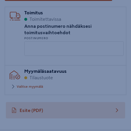
Toimitus
Toimitettavissa
Anna postinumero nähdäksesi
toimitusvaihtoehdot
POSTINUMERO
Syötä
Myymäläsaatavuus
postinumero
Tilaustuote
Valitse myymälä
Esite
(PDF)
avautuu uuteen välilehteen