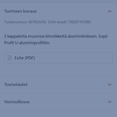
Tuotteen kuvaus
Tuotenumero
:
501102476
EAN-koodi
:
7392971121383
2 kappaletta muovisia kiinnikkeitä alumiinikiskoon. Sopii
Profil U-alumiiniprofiiliin.
Esite
(PDF)
avautuu uuteen välilehteen
Tuotetiedot
Vastuullisuus