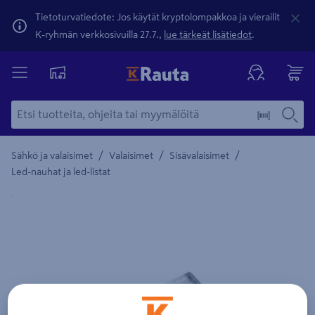
Tietoturvatiedote: Jos käytät kryptolompakkoa ja vierailit
K-ryhmän verkkosivuilla 27.7.,
lue tärkeät lisätiedot
.
/
/
/
Sähkö ja valaisimet
Valaisimet
Sisävalaisimet
Led-nauhat ja led-listat
Yksityiskohtainen kuvaus löytyy Tuotteen kuvaus -maamerki