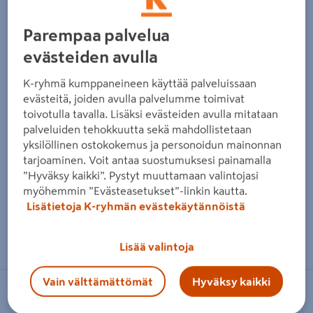
Edellinen
Seura
Parempaa palvelua
evästeiden avulla
K-ryhmä kumppaneineen käyttää palveluissaan
evästeitä, joiden avulla palvelumme toimivat
toivotulla tavalla. Lisäksi evästeiden avulla mitataan
palveluiden tehokkuutta sekä mahdollistetaan
yksilöllinen ostokokemus ja personoidun mainonnan
tarjoaminen. Voit antaa suostumuksesi painamalla
”Hyväksy kaikki”. Pystyt muuttamaan valintojasi
myöhemmin ”Evästeasetukset”-linkin kautta.
Lisätietoja K-ryhmän evästekäytännöistä
Zoomaa kuvaa sormilla kosketusnäytöllä
Lisää valintoja
Vain välttämättömät
Hyväksy kaikki
HIDE-A-LITE