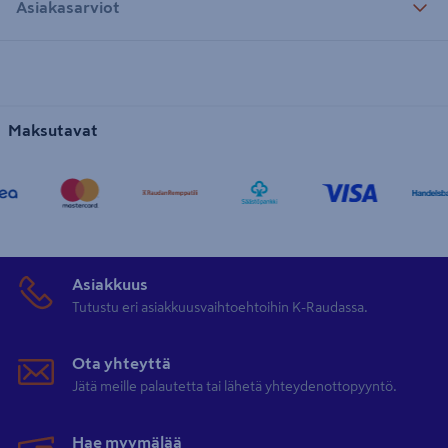
Asiakasarviot
Maksutavat
Asiakkuus
Tutustu eri asiakkuusvaihtoehtoihin K-Raudassa.
Ota yhteyttä
Jätä meille palautetta tai lähetä yhteydenottopyyntö.
Hae myymälää