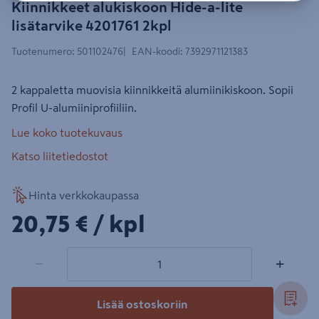
Kiinnikkeet alukiskoon Hide-a-lite
lisätarvike 4201761 2kpl
Tuotenumero
:
501102476
EAN-koodi
:
7392971121383
2 kappaletta muovisia kiinnikkeitä alumiinikiskoon. Sopii
Profil U-alumiiniprofiiliin.
Lue koko tuotekuvaus
Katso liitetiedostot
Hinta verkkokaupassa
20,75€/kpl
20,75 €
/ kpl
1 tuotetta
Määrä
−
+
Lisää ostoskoriin