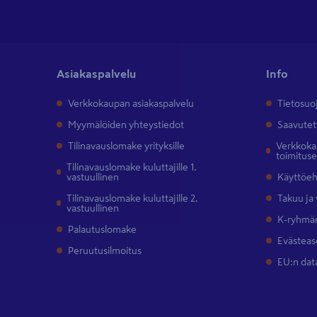
Asiakaspalvelu
Info
Verkkokaupan asiakaspalvelu
Tietosuo
Myymälöiden yhteystiedot
Saavutet
Tilinavauslomake yrityksille
Verkkokau
toimitus
Tilinavauslomake kuluttajille 1.
vastuullinen
Käyttöe
Tilinavauslomake kuluttajille 2.
Takuu ja
vastuullinen
K-ryhmän
Palautuslomake
Evästeas
Peruutusilmoitus
EU:n dat