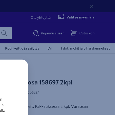
Valitse myymälä
Ota yhteyttä
Kirjaudu sisään
Ostoskori
Koti, keittiö ja säilytys
LVI
Talot, mökit ja piharakennukset
s hanavaraosa 158697 2kpl
N-koodi
:
6414150005527
an
ja
n. Mukana mutterit. Pakkauksessa 2 kpl. Varaosan
lla
.