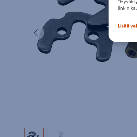
”Hyväksy
linkin ka
Lisää va
Edellinen