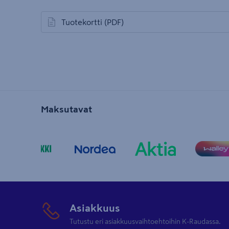
Tuotekortti
(PDF)
avautuu uuteen välilehteen
Maksutavat
Asiakkuus
Tutustu eri asiakkuusvaihtoehtoihin K-Raudassa.