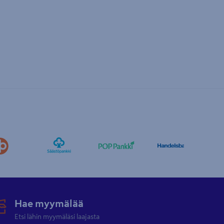
Hae myymälää
Etsi lähin myymäläsi laajasta