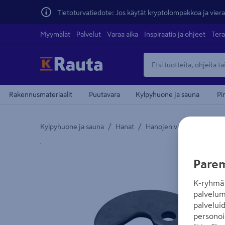
Tietoturvatiedote: Jos käytät kryptolompakkoa ja vierai
Myymälät
Palvelut
Varaa aika
Inspiraatio ja ohjeet
Tera
Rakennusmateriaalit
Puutavara
Kylpyhuone ja sauna
Pi
/
/
Kylpyhuone ja sauna
Hanat
Hanojen varaosat
Yksityiskohtainen kuvaus löytyy Tuotteen kuvaus -
Parem
K-ryhmä 
palvelum
palvelui
personoi