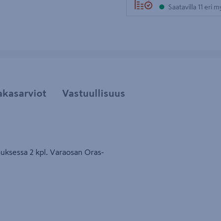
Saatavilla 11 eri 
akasarviot
Vastuullisuus
auksessa 2 kpl. Varaosan Oras-