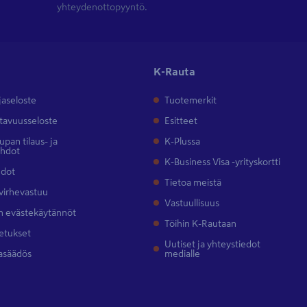
yhteydenottopyyntö.
K-Rauta
jaseloste
Tuotemerkit
tavuusseloste
Esitteet
pan tilaus- ja
K-Plussa
ehdot
K-Business Visa -yrityskortti
hdot
Tietoa meistä
 virhevastuu
Vastuullisuus
 evästekäytännöt
Töihin K-Rautaan
etukset
Uutiset ja yhteystiedot
asäädös
medialle