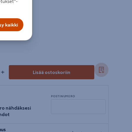
tukset”-
y kaikki
+
Lisää ostoskoriin
POSTINUMERO
ro nähdäksesi
hdot
Syötä
uus
postinumero