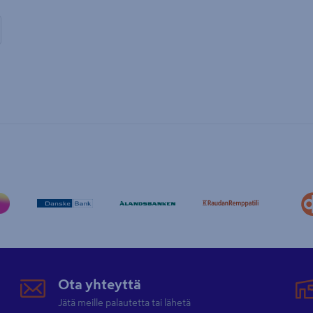
Ota yhteyttä
Jätä meille palautetta tai lähetä