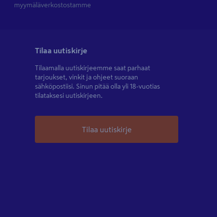
myymäläverkostostamme
Tilaa uutiskirje
Tilaamalla uutiskirjeemme saat parhaat
tarjoukset, vinkit ja ohjeet suoraan
sähköpostiisi. Sinun pitää olla yli 18-vuotias
tilataksesi uutiskirjeen.
Tilaa uutiskirje