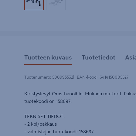
Tuotekuva 1
Tuotekuva 2
Tuotteen kuvaus
Tuotetiedot
Asi
Tuotenumero
:
500995532
EAN-koodi
:
6414150005527
Kiristyslevyt Oras-hanoihin. Mukana mutterit. Pakk
tuotekoodi on 158697.
TEKNISET TIEDOT:
- 2 kpl/pakkaus
- valmistajan tuotekoodi: 158697