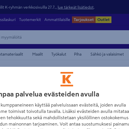
lit K-ryhmän verkkosivuilla 27.7.,
lue tärkeät lisätiedot
.
ssilaskuri
Tuotemerkit
Ammattilaisille
Tarjoukset
Outlet
ntamateriaalit
Maalit
Työkalut
Piha
Sähkö ja valaisimet
maamerkistä
ORAS
Kiristyslevy Ora
paa palvelua evästeiden avulla
Tuotenumero
:
500995532
EA
kumppaneineen käyttää palveluissaan evästeitä, joiden avulla
me toimivat toivotulla tavalla. Lisäksi evästeiden avulla mitata
den tehokkuutta sekä mahdollistetaan yksilöllinen ostokokemus 
Kiristyslevyt Oras-hanoihi
dun mainonnan tarjoaminen. Voit antaa suostumuksesi painama
Oras-tuotekoodi on 158697