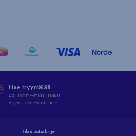
Hae myymälää
Etsi lähin myymäläsi laajasta
myymäläverkostostamme
Tilaa uutiskirje