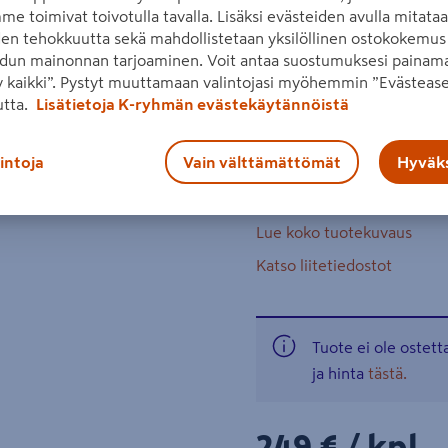
me toimivat toivotulla tavalla. Lisäksi evästeiden avulla mitata
laikan halkaisija 125 mm. 
den tehokkuutta sekä mahdollistetaan yksilöllinen ostokokemus 
tärinävaimennettu sivukah
dun mainonnan tarjoaminen. Voit antaa suostumuksesi painama
 kaikki”. Pystyt muuttamaan valintojasi myöhemmin ”Evästease
järeä 1900 W:n moott
Seuraava
utta.
Lisätietoja K-ryhmän evästekäytännöistä
laikkakoko 125 mm
alapuolinen turvakytk
lintoja
Vain välttämättömät
Hyväks
takapotkusuoja
Lue koko tuotekuvaus
Katso liitetiedostot
Tuote ei ole ostet
ja hinta
tästä.
249€/kpl
249 €
/ kpl