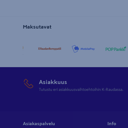
Maksutavat
Asiakkuus
Tutustu eri asiakkuusvaihtoehtoihin K-Raudassa.
Asiakaspalvelu
Info