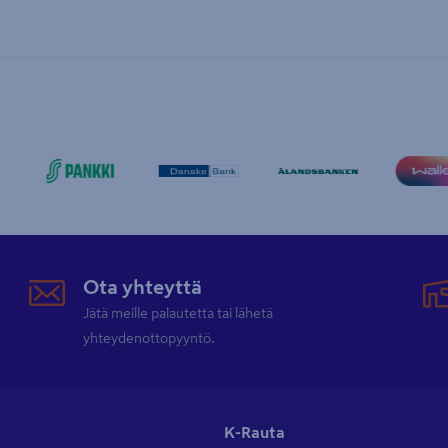
Ota yhteyttä
Jätä meille palautetta tai lähetä
yhteydenottopyyntö.
K-Rauta