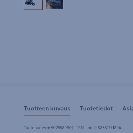
Tuotekuva 1
Tuotekuva 2
Tuotteen kuvaus
Tuotetiedot
Asi
Tuotenumero
:
502558990
EAN-koodi
:
88381771894