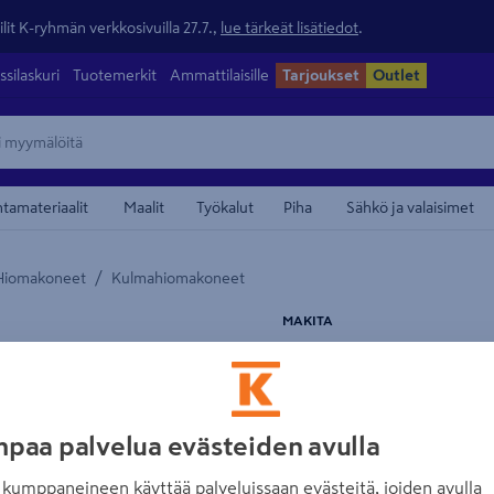
lit K-ryhmän verkkosivuilla 27.7.,
lue tärkeät lisätiedot
.
ssilaskuri
Tuotemerkit
Ammattilaisille
Tarjoukset
Outlet
ntamateriaalit
Maalit
Työkalut
Piha
Sähkö ja valaisimet
/
Hiomakoneet
Kulmahiomakoneet
maamerkistä
MAKITA
Kulmahiomakone
Tuotenumero
:
502558990
EA
paa palvelua evästeiden avulla
Raskaaseen ammattikäyttö
alapuolisella turvakytkime
kumppaneineen käyttää palveluissaan evästeitä, joiden avulla