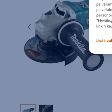
palvelum
palvelui
personoi
”Hyväksy
Edellinen
linkin ka
Lisää va