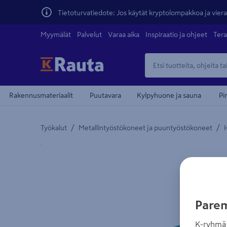
Tietoturvatiedote: Jos käytät kryptolompakkoa ja vierai
Myymälät
Palvelut
Varaa aika
Inspiraatio ja ohjeet
Tera
Rakennusmateriaalit
Puutavara
Kylpyhuone ja sauna
Pi
/
/
Työkalut
Metallintyöstökoneet ja puuntyöstökoneet
Yksityiskohtainen kuvaus löytyy Tuotteen kuvaus -
Parem
K-ryhmä 