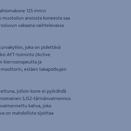
mahiomakone 125 mm:n
on muotoilun ansiosta koneesta saa
rrosluvun vakaana vaihtelevassa
urvakytkin, joka on pidettävä
äksi AFT-toiminto (Active
an kierrosnopeutta ja
 moottorin, estäen takapotkujen
ttuna, jolloin kone ei pyörähdä
erinomainen SJS2-tärinänvaimennus
nävaimennettu kahva, joka
va on mahdollista sijoittaa