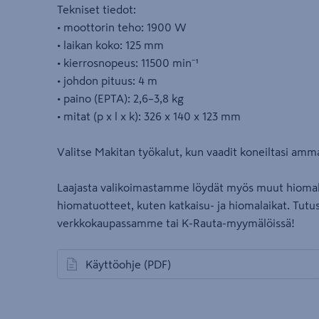
Tekniset tiedot:
• moottorin teho: 1900 W
• laikan koko: 125 mm
• kierrosnopeus: 11500 min⁻¹
• johdon pituus: 4 m
• paino (EPTA): 2,6–3,8 kg
• mitat (p x l x k): 326 x 140 x 123 mm
Valitse Makitan työkalut, kun vaadit koneiltasi amma
Laajasta valikoimastamme löydät myös muut hiomak
hiomatuotteet, kuten katkaisu- ja hiomalaikat. Tutus
verkkokaupassamme tai K-Rauta-myymälöissä!
Käyttöohje
(PDF)
avautuu uuteen välilehteen