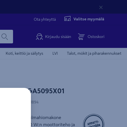
Valitse myymälä
Ota yhteyttä
Kirjaudu sisään
Ostoskori
Koti, keittiö ja säilytys
LVI
Talot, mökit ja piharakennukset
 Makita GA5095X01
N-koodi
:
88381771894
ön soveltuva kulmahiomakone
llä. Tehokas 1900 W:n moottoriteho ja