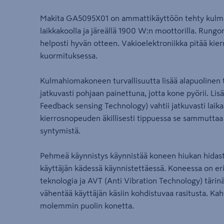
Makita GA5095X01 on ammattikäyttöön tehty kul
laikkakoolla ja järeällä 1900 W:n moottorilla. Rung
helposti hyvän otteen. Vakioelektroniikka pitää kie
kuormituksessa.
Kulmahiomakoneen turvallisuutta lisää alapuolinen t
jatkuvasti pohjaan painettuna, jotta kone pyörii. Lis
Feedback sensing Technology) vahtii jatkuvasti laik
kierrosnopeuden äkillisesti tippuessa se sammuttaa
syntymistä.
Pehmeä käynnistys käynnistää koneen hiukan hidaste
käyttäjän kädessä käynnistettäessä. Koneessa on 
teknologia ja AVT (Anti Vibration Technology) täri
vähentää käyttäjän käsiin kohdistuvaa rasitusta. Kah
molemmin puolin konetta.