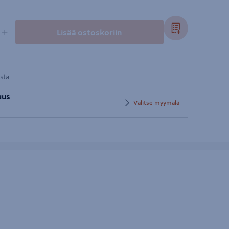
+
Lisää ostoskoriin
osta
uus
Valitse myymälä