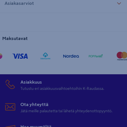
Asiakasarviot
Maksutavat
Asiakkuus
Tutustu eri asiakkuusvaihtoehtoihin K-Raudassa.
Ota yhteyttä
Jätä meille palautetta tai lähetä yhteydenottopyyntö.
Hae myymälää