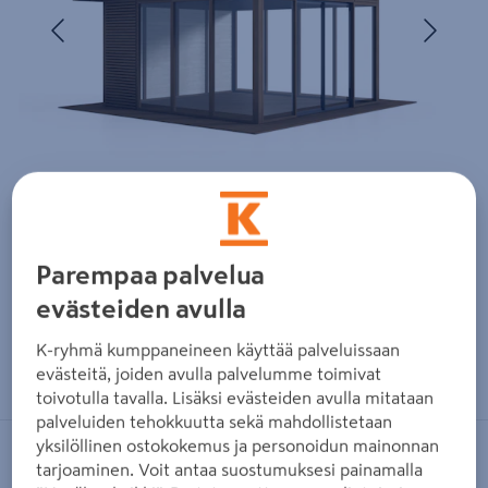
Edellinen
Seura
Parempaa palvelua
evästeiden avulla
K-ryhmä kumppaneineen käyttää palveluissaan
Zoomaa kuvaa sormilla kosketusnäytöllä
evästeitä, joiden avulla palvelumme toimivat
toivotulla tavalla. Lisäksi evästeiden avulla mitataan
palveluiden tehokkuutta sekä mahdollistetaan
yksilöllinen ostokokemus ja personoidun mainonnan
TAMMISTON PUU
tarjoaminen. Voit antaa suostumuksesi painamalla