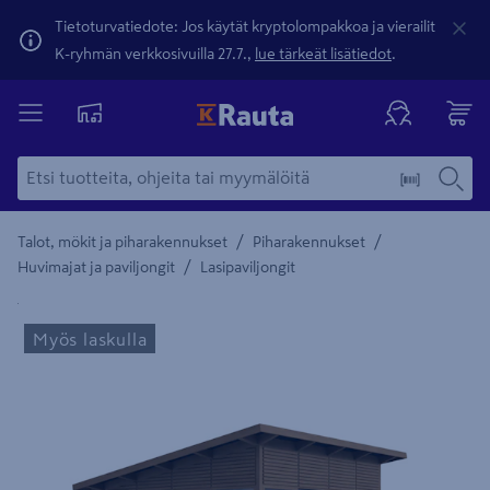
Tietoturvatiedote: Jos käytät kryptolompakkoa ja vierailit
K-ryhmän verkkosivuilla 27.7.,
lue tärkeät lisätiedot
.
/
/
Talot, mökit ja piharakennukset
Piharakennukset
/
Huvimajat ja paviljongit
Lasipaviljongit
Yksityiskohtainen kuvaus löytyy Tuotteen kuvaus -maamerki
Myös laskulla