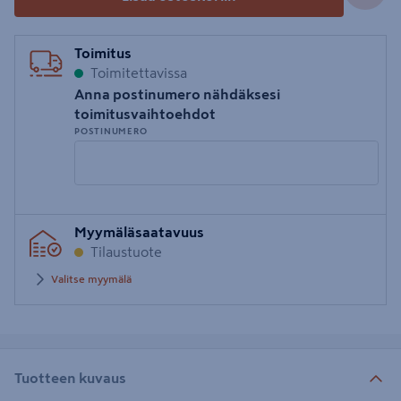
Toimitus
Toimitettavissa
Anna postinumero nähdäksesi
toimitusvaihtoehdot
POSTINUMERO
Syötä
Myymäläsaatavuus
postinumero
Tilaustuote
Valitse myymälä
Tuotteen kuvaus