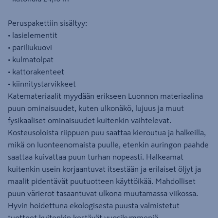
Peruspakettiin sisältyy:
• lasielementit
• pariliukuovi
• kulmatolpat
• kattorakenteet
• kiinnitystarvikkeet
Katemateriaalit myydään erikseen Luonnon materiaalina
puun ominaisuudet, kuten ulkonäkö, lujuus ja muut
fysikaaliset ominaisuudet kuitenkin vaihtelevat.
Kosteusoloista riippuen puu saattaa kieroutua ja halkeilla,
mikä on luonteenomaista puulle, etenkin auringon paahde
saattaa kuivattaa puun turhan nopeasti. Halkeamat
kuitenkin usein korjaantuvat itsestään ja erilaiset öljyt ja
maalit ​pidentävät puutuotteen käyttöikää. Mahdolliset
puun värierot tasaantuvat ulkona muutamassa viikossa.
Hyvin hoidettuna ekologisesta puusta valmistetut
tuotteet kuitenkin kestävät vuosikymmeniä.