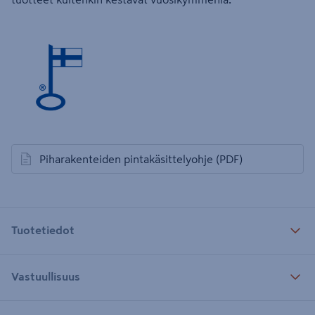
Piharakenteiden pintakäsittelyohje
(PDF)
avautuu uuteen välilehteen
Tuotetiedot
Vastuullisuus