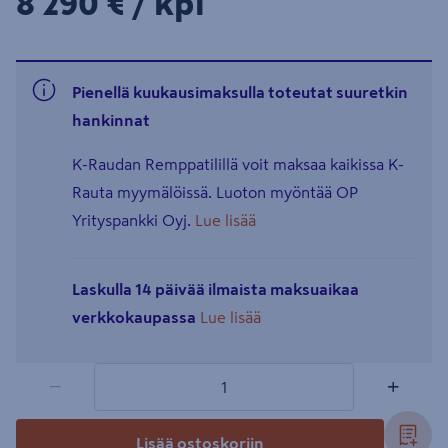
8290€/kpl
8 290 €
/ kpl
Pienellä kuukausimaksulla toteutat suuretkin
hankinnat
K-Raudan Remppatilillä voit maksaa kaikissa K-
Rauta myymälöissä. Luoton myöntää OP
Yrityspankki Oyj.
Lue lisää
Laskulla 14 päivää ilmaista maksuaikaa
verkkokaupassa
Lue lisää
1 tuotetta
Määrä
−
+
Lisää ostoskoriin