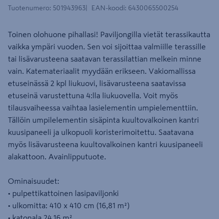
Tuotenumero
:
501943963
EAN-koodi
:
6430065500254
Toinen olohuone pihallasi! Paviljongilla vietät terassikautta
vaikka ympäri vuoden. Sen voi sijoittaa valmiille terassille
tai lisävarusteena saatavan terassilattian melkein minne
vain. Katemateriaalit myydään erikseen. Vakiomallissa
etuseinässä 2 kpl liukuovi, lisävarusteena saatavissa
etuseinä varustettuna 4:lla liukuovella. Voit myös
tilausvaiheessa vaihtaa lasielementin umpielementtiin.
Tällöin umpilelementin sisäpinta kuultovalkoinen kantri
kuusipaneeli ja ulkopuoli koristerimoitettu. Saatavana
myös lisävarusteena kuultovalkoinen kantri kuusipaneeli
alakattoon. Avainlipputuote.
Ominaisuudet:
• pulpettikattoinen lasipaviljonki
• ulkomitta: 410 x 410 cm (16,81 m²)
• katonala 24,16 m²