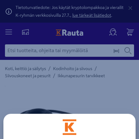
Tietoturvatiedote: Jos käytät kryptolompakkoa ja vierailit
K-ryhmän verkkosivuilla 27.7.,
lue tärkeät lisätiedot
.
/
/
Koti, keittiö ja säilytys
Kodinhoito ja siivous
/
Siivouskoneet ja pesurit
Ikkunapesurin tarvikkeet
Yksityiskohtainen kuvaus löytyy Tuotteen kuvaus -maamerki