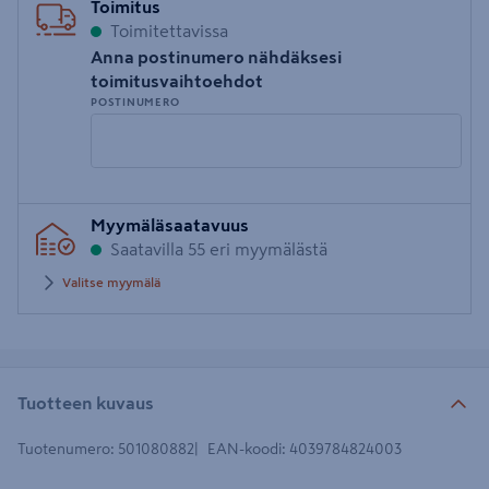
Toimitus
Toimitettavissa
Anna postinumero nähdäksesi
toimitusvaihtoehdot
POSTINUMERO
Syötä
Myymäläsaatavuus
postinumero
Saatavilla 55 eri myymälästä
Valitse myymälä
Tuotteen kuvaus
Tuotenumero
:
501080882
EAN-koodi
:
4039784824003