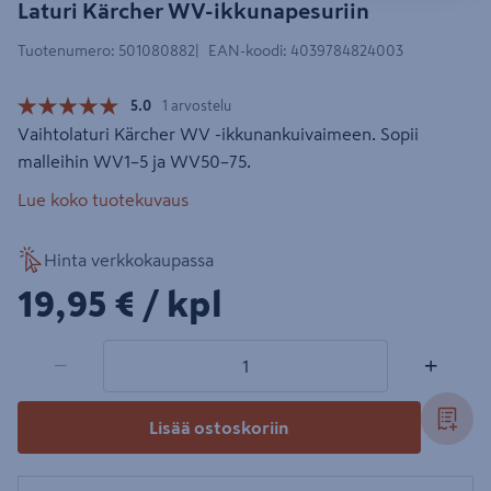
Laturi Kärcher WV-ikkunapesuriin
Tuotenumero
:
501080882
EAN-koodi
:
4039784824003
5.0
1 arvostelu
Vaihtolaturi Kärcher WV -ikkunankuivaimeen. Sopii
malleihin WV1–5 ja WV50–75.
Lue koko tuotekuvaus
Hinta verkkokaupassa
19,95€/kpl
19,95 €
/ kpl
1 tuotetta
Määrä
−
+
Lisää ostoskoriin