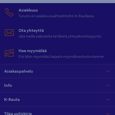
Asiakkuus
Tutustu eri asiakkuusvaihtoehtoihin K-Raudassa.
Ota yhteyttä
Jätä meille palautetta tai lähetä yhteydenottopyyntö.
Hae myymälää
Etsi lähin myymäläsi laajasta myymäläverkostostamme
Asiakaspalvelu
Info
K-Rauta
Tilaa uutiskirje