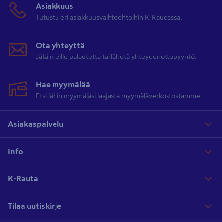
Asiakkuus
Tutustu eri asiakkuusvaihtoehtoihin K-Raudassa.
Ota yhteyttä
Jätä meille palautetta tai lähetä yhteydenottopyyntö.
Hae myymälää
Etsi lähin myymäläsi laajasta myymäläverkostostamme
Asiakaspalvelu
Info
K-Rauta
Tilaa uutiskirje