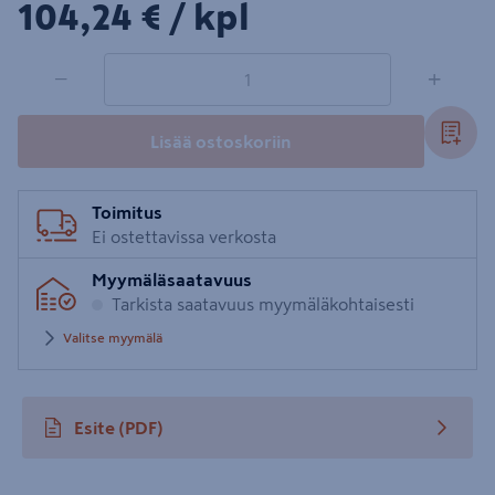
104,24€/kpl
104,24 €
/ kpl
1 tuotetta
Määrä
−
+
Lisää ostoskoriin
Toimitus
Ei ostettavissa verkosta
Myymäläsaatavuus
Tarkista saatavuus myymäläkohtaisesti
Valitse myymälä
Esite
(PDF)
avautuu uuteen välilehteen