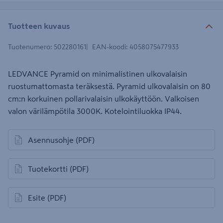
Tuotteen kuvaus
Tuotenumero
:
502280161
EAN-koodi
:
4058075477933
LEDVANCE Pyramid on minimalistinen ulkovalaisin
ruostumattomasta teräksestä. Pyramid ulkovalaisin on 80
cm:n korkuinen pollarivalaisin ulkokäyttöön. Valkoisen
valon värilämpötila 3000K. Kotelointiluokka IP44.
Asennusohje
(PDF)
avautuu uuteen välilehteen
Tuotekortti
(PDF)
avautuu uuteen välilehteen
Esite
(PDF)
avautuu uuteen välilehteen