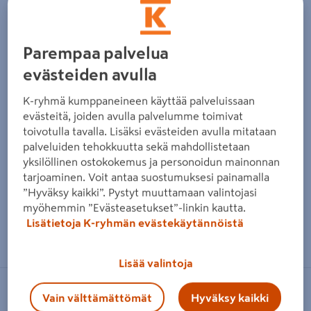
Edellinen
Seura
Parempaa palvelua
evästeiden avulla
K-ryhmä kumppaneineen käyttää palveluissaan
evästeitä, joiden avulla palvelumme toimivat
toivotulla tavalla. Lisäksi evästeiden avulla mitataan
palveluiden tehokkuutta sekä mahdollistetaan
yksilöllinen ostokokemus ja personoidun mainonnan
tarjoaminen. Voit antaa suostumuksesi painamalla
”Hyväksy kaikki”. Pystyt muuttamaan valintojasi
myöhemmin ”Evästeasetukset”-linkin kautta.
Lisätietoja K-ryhmän evästekäytännöistä
Zoomaa kuvaa sormilla kosketusnäytöllä
Lisää valintoja
LEDVANCE
Vain välttämättömät
Hyväksy kaikki