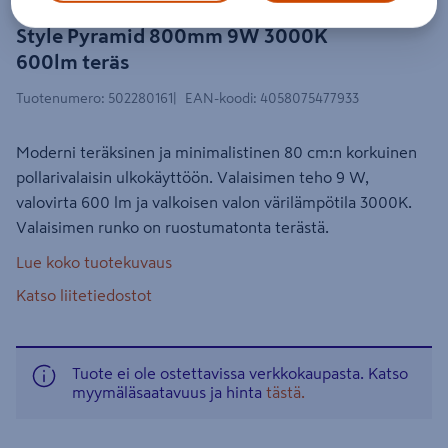
Led-ulkovalaisin LEDVANCE Endura
Style Pyramid 800mm 9W 3000K
600lm teräs
Tuotenumero
:
502280161
EAN-koodi
:
4058075477933
Moderni teräksinen ja minimalistinen 80 cm:n korkuinen
pollarivalaisin ulkokäyttöön. Valaisimen teho 9 W,
valovirta 600 lm ja valkoisen valon värilämpötila 3000K.
Valaisimen runko on ruostumatonta terästä.
Lue koko tuotekuvaus
Katso liitetiedostot
Tuote ei ole ostettavissa verkkokaupasta. Katso
myymäläsaatavuus ja hinta
tästä.