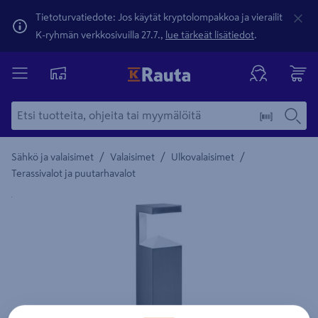
Tietoturvatiedote: Jos käytät kryptolompakkoa ja vierailit
K-ryhmän verkkosivuilla 27.7.,
lue tärkeät lisätiedot
.
/
/
/
Sähkö ja valaisimet
Valaisimet
Ulkovalaisimet
Terassivalot ja puutarhavalot
Yksityiskohtainen kuvaus löytyy Tuotteen kuvaus -maamerki