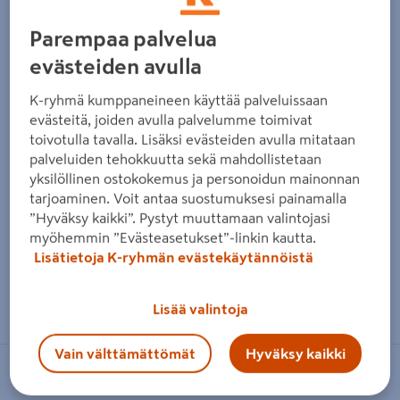
Edellinen
Seura
Parempaa palvelua
evästeiden avulla
K-ryhmä kumppaneineen käyttää palveluissaan
evästeitä, joiden avulla palvelumme toimivat
toivotulla tavalla. Lisäksi evästeiden avulla mitataan
palveluiden tehokkuutta sekä mahdollistetaan
yksilöllinen ostokokemus ja personoidun mainonnan
tarjoaminen. Voit antaa suostumuksesi painamalla
”Hyväksy kaikki”. Pystyt muuttamaan valintojasi
myöhemmin ”Evästeasetukset”-linkin kautta.
Lisätietoja K-ryhmän evästekäytännöistä
Zoomaa kuvaa sormilla kosketusnäytöllä
Lisää valintoja
Vain välttämättömät
Hyväksy kaikki
ABB