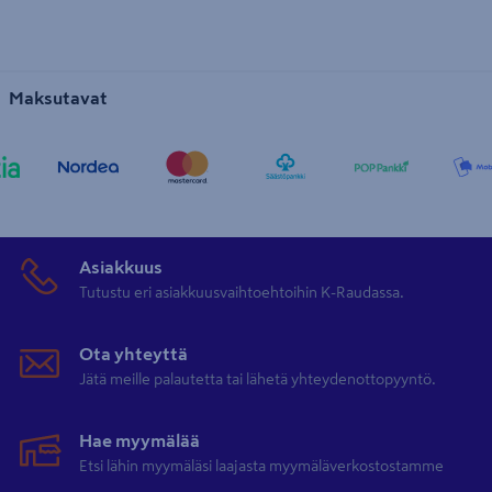
Maksutavat
Asiakkuus
Tutustu eri asiakkuusvaihtoehtoihin K-Raudassa.
Ota yhteyttä
Jätä meille palautetta tai lähetä yhteydenottopyyntö.
Hae myymälää
Etsi lähin myymäläsi laajasta myymäläverkostostamme