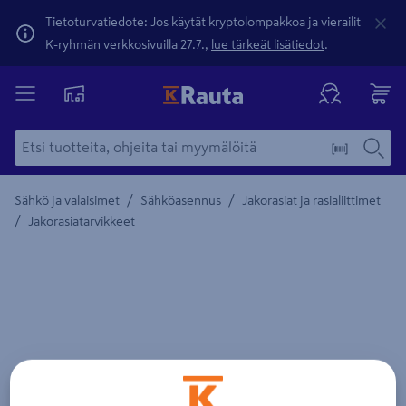
Tietoturvatiedote: Jos käytät kryptolompakkoa ja vierailit
K-ryhmän verkkosivuilla 27.7.,
lue tärkeät lisätiedot
.
/
/
Sähkö ja valaisimet
Sähköasennus
Jakorasiat ja rasialiittimet
/
Jakorasiatarvikkeet
Yksityiskohtainen kuvaus löytyy Tuotteen kuvaus -maamerki