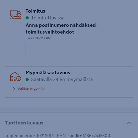
Toimitus
Toimitettavissa
Anna postinumero nähdäksesi
toimitusvaihtoehdot
POSTINUMERO
Syötä
Myymäläsaatavuus
postinumero
Saatavilla 29 eri myymälästä
Valitse myymälä
Tuotteen kuvaus
Tuotenumero
:
500211987
EAN-koodi
:
6418677335600