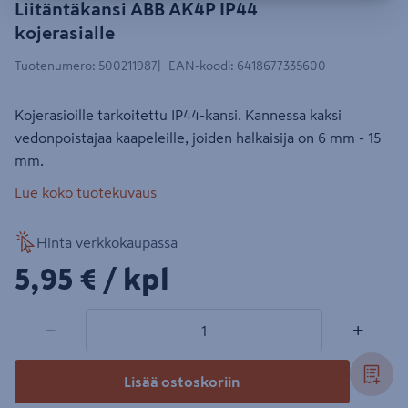
Liitäntäkansi ABB AK4P IP44
kojerasialle
Tuotenumero
:
500211987
EAN-koodi
:
6418677335600
Kojerasioille tarkoitettu IP44-kansi. Kannessa kaksi
vedonpoistajaa kaapeleille, joiden halkaisija on 6 mm - 15
mm.
Lue koko tuotekuvaus
Hinta verkkokaupassa
5,95€/kpl
5,95 €
/ kpl
1 tuotetta
Määrä
−
+
Lisää ostoskoriin