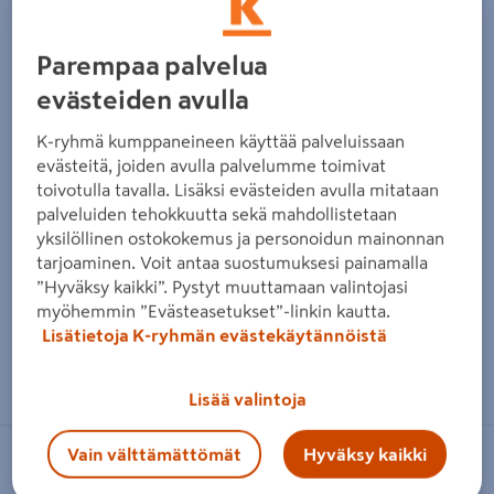
Parempaa palvelua
evästeiden avulla
K-ryhmä kumppaneineen käyttää palveluissaan
evästeitä, joiden avulla palvelumme toimivat
toivotulla tavalla. Lisäksi evästeiden avulla mitataan
palveluiden tehokkuutta sekä mahdollistetaan
yksilöllinen ostokokemus ja personoidun mainonnan
tarjoaminen. Voit antaa suostumuksesi painamalla
”Hyväksy kaikki”. Pystyt muuttamaan valintojasi
myöhemmin ”Evästeasetukset”-linkin kautta.
Lisätietoja K-ryhmän evästekäytännöistä
Zoomaa kuvaa sormilla kosketusnäytöllä
Lisää valintoja
Vain välttämättömät
Hyväksy kaikki
ABLOY