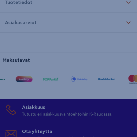
Tuotetiedot
Asiakasarviot
Maksutavat
Asiakkuus
Tutustu eri asiakkuusvaihtoehtoihin K-Raudassa.
Ota yhteyttä