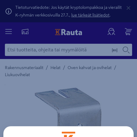
Tietoturvatiedote: Jos käytät kryptolompakkoa ja vierailit
K-ryhmän verkkosivuilla 27.7.,
lue tärkeät lisätiedot
.
/
/
/
Rakennusmateriaalit
Helat
Oven kahvat ja ovihelat
Liukuovihelat
Yksityiskohtainen kuvaus löytyy Tuotteen kuvaus -maamerki