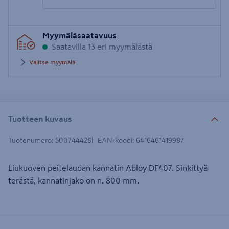
Syötä
Myymäläsaatavuus
postinumero
Saatavilla 13 eri myymälästä
Valitse myymälä
Tuotteen kuvaus
Tuotenumero
:
500744428
EAN-koodi
:
6416461419987
Liukuoven peitelaudan kannatin Abloy DF407. Sinkittyä
terästä, kannatinjako on n. 800 mm.