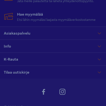
Jätä meille palautetta tai lähetä yhteydenottopyyntö.
Hae myymälää
Etsi lähin myymäläsi laajasta myymäläverkostostamme
Asiakaspalvelu
Info
K-Rauta
Tilaa uutiskirje