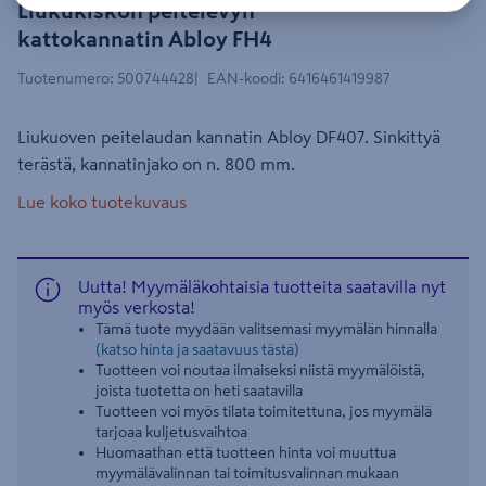
Liukukiskon peitelevyn
kattokannatin Abloy FH4
Tuotenumero
:
500744428
EAN-koodi
:
6416461419987
Liukuoven peitelaudan kannatin Abloy DF407. Sinkittyä
terästä, kannatinjako on n. 800 mm.
Lue koko tuotekuvaus
Uutta! Myymäläkohtaisia tuotteita saatavilla nyt
myös verkosta!
Tämä tuote myydään valitsemasi myymälän hinnalla
(katso hinta ja saatavuus tästä)
Tuotteen voi noutaa ilmaiseksi niistä myymälöistä,
joista tuotetta on heti saatavilla
Tuotteen voi myös tilata toimitettuna, jos myymälä
tarjoaa kuljetusvaihtoa
Huomaathan että tuotteen hinta voi muuttua
myymälävalinnan tai toimitusvalinnan mukaan