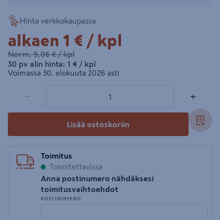
Hinta verkkokaupassa
1€/kpl
alkaen
1 €
/ kpl
9,06€/kpl
Norm.
9,06 €
/ kpl
1€/kpl
30 pv alin hinta:
1 €
/ kpl
Voimassa 30. elokuuta 2026 asti
1 tuotetta
Määrä
−
+
Lisää ostoskoriin
Toimitus
Toimitettavissa
Anna postinumero nähdäksesi
toimitusvaihtoehdot
POSTINUMERO