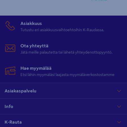
Asiakkuus
Tutustu eri asiakkuusvaihtoehtoihin K-Raudassa.
Ota yhteyttä
Jätä meille palautetta tai lähetä yhteydenottopyyntö.
Hae myymälää
Etsi lähin myymäläsi laajasta myymäläverkostostamme
Asiakaspalvelu
Info
K-Rauta