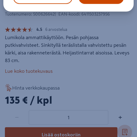
Lumikola Fiskars ammattikäyttöön
Tuotenumero
:
500626642
EAN-koodi
:
6411503237956
4.5
6 arvostelua
Lumikola ammattikäyttöön. Pesän pohjassa
putkivahvisteet. Sinkityllä teräslistalla vahvistettu pesän
kärki, aisa rakenneterästä. Heijastintarrat aisoissa. Leveys
83 cm.
Lue koko tuotekuvaus
Hinta verkkokaupassa
135€/kpl
135 €
/ kpl
1 tuotetta
Määrä
−
+
Lisää ostoskoriin