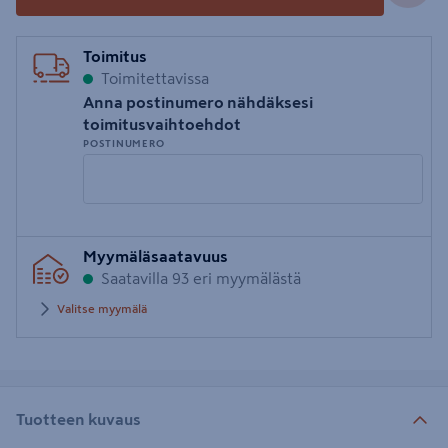
Toimitus
Toimitettavissa
Anna postinumero nähdäksesi
toimitusvaihtoehdot
POSTINUMERO
Syötä
Myymäläsaatavuus
postinumero
Saatavilla 93 eri myymälästä
Valitse myymälä
Tuotteen kuvaus