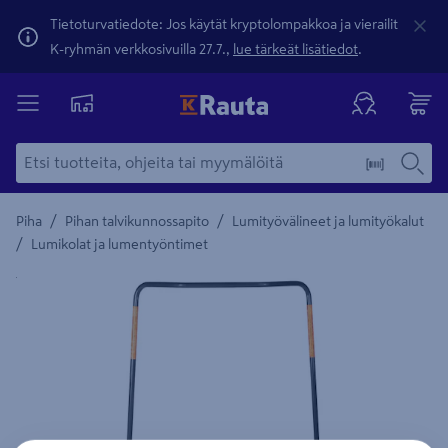
Tietoturvatiedote: Jos käytät kryptolompakkoa ja vierailit
K-ryhmän verkkosivuilla 27.7.,
lue tärkeät lisätiedot
.
/
/
Piha
Pihan talvikunnossapito
Lumityövälineet ja lumityökalut
/
Lumikolat ja lumentyöntimet
Yksityiskohtainen kuvaus löytyy Tuotteen kuvaus -maamerki