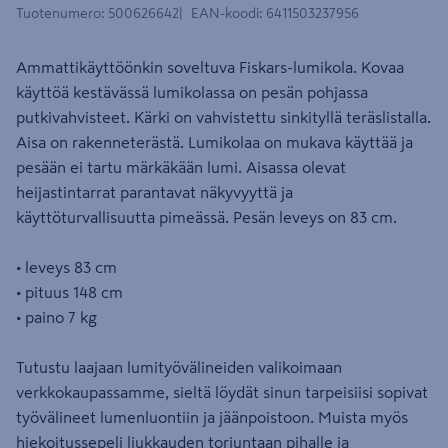
Tuotenumero
:
500626642
EAN-koodi
:
6411503237956
Ammattikäyttöönkin soveltuva Fiskars-lumikola. Kovaa
käyttöä kestävässä lumikolassa on pesän pohjassa
putkivahvisteet. Kärki on vahvistettu sinkityllä teräslistalla.
Aisa on rakenneterästä. Lumikolaa on mukava käyttää ja
pesään ei tartu märkäkään lumi. Aisassa olevat
heijastintarrat parantavat näkyvyyttä ja
käyttöturvallisuutta pimeässä. Pesän leveys on 83 cm.
• leveys 83 cm
• pituus 148 cm
• paino 7 kg
Tutustu laajaan lumityövälineiden valikoimaan
verkkokaupassamme, sieltä löydät sinun tarpeisiisi sopivat
työvälineet lumenluontiin ja jäänpoistoon. Muista myös
hiekoitussepeli liukkauden torjuntaan pihalle ja