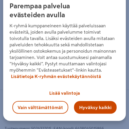
Parempaa palvelua
evästeiden avulla
K-ryhmä kumppaneineen käyttää palveluissaan
evästeitä, joiden avulla palvelumme toimivat
toivotulla tavalla. Lisäksi evästeiden avulla mitataan
palveluiden tehokkuutta sekä mahdollistetaan
yksilöllinen ostokokemus ja personoidun mainonnan
tarjoaminen. Voit antaa suostumuksesi painamalla
”Hyväksy kaikki”. Pystyt muuttamaan valintojasi
myöhemmin ”Evästeasetukset”-linkin kautta.
Zoomaa kuvaa sormilla kosketusnäytöllä
Lisätietoja K-ryhmän evästekäytännöistä
Lisää valintoja
TEKNOWARE
Vain välttämättömät
Hyväksy kaikki
Opastevalaisin Teknoware 81
Y8153wm155 40m
Tuotenumero
:
502432701
EAN-koodi
:
6438045015866