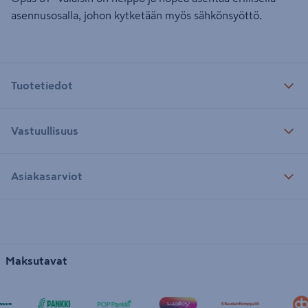
asennusosalla, johon kytketään myös sähkönsyöttö.
Tuotetiedot
Vastuullisuus
Asiakasarviot
Maksutavat