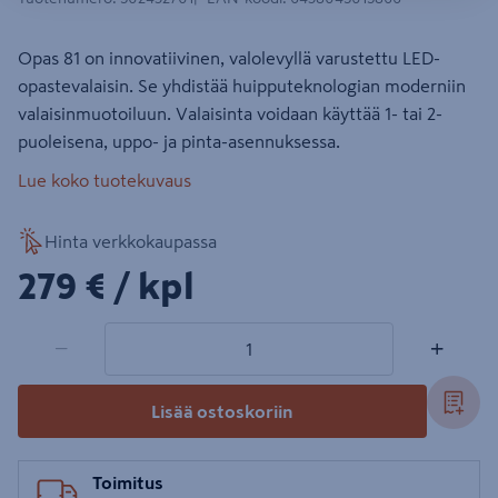
Opas 81 on innovatiivinen, valolevyllä varustettu LED-
opastevalaisin. Se yhdistää huipputeknologian moderniin
valaisinmuotoiluun. Valaisinta voidaan käyttää 1- tai 2-
puoleisena, uppo- ja pinta-asennuksessa.
Lue koko tuotekuvaus
Hinta verkkokaupassa
279€/kpl
279 €
/ kpl
1 tuotetta
Määrä
−
+
Lisää ostoskoriin
Toimitus