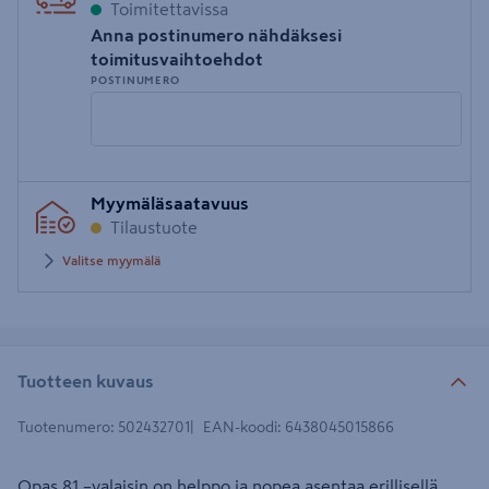
Toimitettavissa
Anna postinumero nähdäksesi
toimitusvaihtoehdot
POSTINUMERO
Syötä
Myymäläsaatavuus
postinumero
Tilaustuote
Valitse myymälä
Tuotteen kuvaus
Tuotenumero
:
502432701
EAN-koodi
:
6438045015866
Opas 81 –valaisin on helppo ja nopea asentaa erillisellä