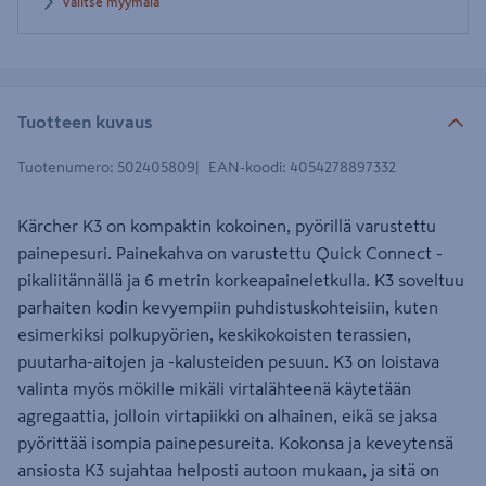
Valitse myymälä
Tuotteen kuvaus
Tuotenumero
:
502405809
EAN-koodi
:
4054278897332
Kärcher K3 on kompaktin kokoinen, pyörillä varustettu
painepesuri. Painekahva on varustettu Quick Connect -
pikaliitännällä ja 6 metrin korkeapaineletkulla. K3 soveltuu
parhaiten kodin kevyempiin puhdistuskohteisiin, kuten
esimerkiksi polkupyörien, keskikokoisten terassien,
puutarha-aitojen ja -kalusteiden pesuun. K3 on loistava
valinta myös mökille mikäli virtalähteenä käytetään
agregaattia, jolloin virtapiikki on alhainen, eikä se jaksa
pyörittää isompia painepesureita. Kokonsa ja keveytensä
ansiosta K3 sujahtaa helposti autoon mukaan, ja sitä on