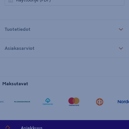
avautuu uuteen välilehteen
Tuotetiedot
Asiakasarviot
Maksutavat
Asiakkuus