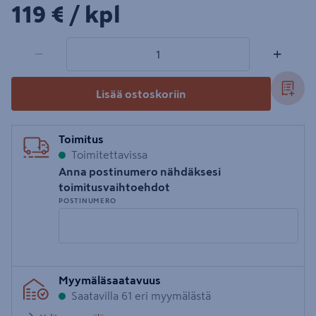
119€/kpl
119 €
/ kpl
1 tuotetta
Määrä
−
+
Lisää ostoskoriin
Toimitus
Toimitettavissa
Anna postinumero nähdäksesi
toimitusvaihtoehdot
POSTINUMERO
Syötä
Myymäläsaatavuus
postinumero
Saatavilla 61 eri myymälästä