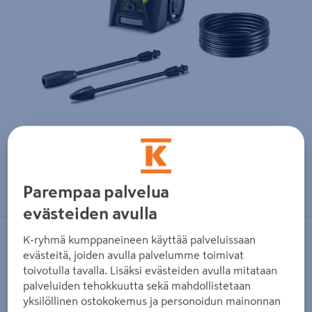
Zoomaa kuvaa sormilla kosketusnäytöllä
Parempaa palvelua
evästeiden avulla
K-ryhmä kumppaneineen käyttää palveluissaan
KÄRCHER
evästeitä, joiden avulla palvelumme toimivat
Painepesuri Kärcher K3 kompaktia
toivotulla tavalla. Lisäksi evästeiden avulla mitataan
tehoa 120bar
palveluiden tehokkuutta sekä mahdollistetaan
yksilöllinen ostokokemus ja personoidun mainonnan
Tuotenumero
:
502405809
EAN-koodi
:
4054278897332