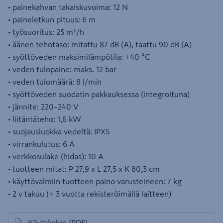
• painekahvan takaiskuvoima: 12 N
• paineletkun pituus: 6 m
• työsuoritus: 25 m²/h
• äänen tehotaso: mitattu 87 dB (A), taattu 90 dB (A)
• syöttöveden maksimilämpötila: +40 °C
• veden tulopaine: maks. 12 bar
• veden tulomäärä: 8 l/min
• syöttöveden suodatin pakkauksessa (integroituna)
• jännite: 220–240 V
• liitäntäteho: 1,6 kW
• suojausluokka vedeltä: IPX5
• virrankulutus: 6 A
• verkkosulake (hidas): 10 A
• tuotteen mitat: P 27,9 x L 27,5 x K 80,3 cm
• käyttövalmiin tuotteen paino varusteineen: 7 kg
• 2 v takuu (+ 3 vuotta rekisteröimällä laitteen)
Käyttöohje
(PDF)