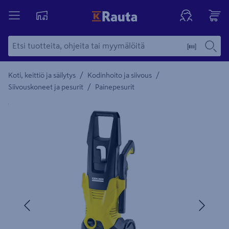
/
/
Koti, keittiö ja säilytys
Kodinhoito ja siivous
/
Siivouskoneet ja pesurit
Painepesurit
Yksityiskohtainen kuvaus löytyy Tuotteen kuvaus -maamerki
Edellinen
Seura