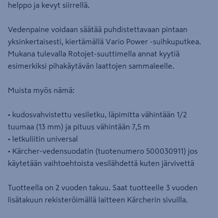
helppo ja kevyt siirrellä.
Vedenpaine voidaan säätää puhdistettavaan pintaan
yksinkertaisesti, kiertämällä Vario Power -suihkuputkea.
Mukana tulevalla Rotojet-suuttimella annat kyytiä
esimerkiksi pihakäytävän laattojen sammaleelle.
Muista myös nämä:
• kudosvahvistettu vesiletku, läpimitta vähintään 1/2
tuumaa (13 mm) ja pituus vähintään 7,5 m
• letkuliitin universal
• Kärcher-vedensuodatin (tuotenumero 500030911) jos
käytetään vaihtoehtoista vesilähdettä kuten järvivettä
Tuotteella on 2 vuoden takuu. Saat tuotteelle 3 vuoden
lisätakuun rekisteröimällä laitteen Kärcherin sivuilla.