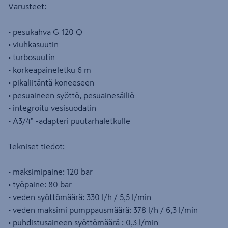
Varusteet:
• pesukahva G 120 Q
• viuhkasuutin
• turbosuutin
• korkeapaineletku 6 m
• pikaliitäntä koneeseen
• pesuaineen syöttö, pesuainesäiliö
• integroitu vesisuodatin
• A3/4" -adapteri puutarhaletkulle
Tekniset tiedot:
• maksimipaine: 120 bar
• työpaine: 80 bar
• veden syöttömäärä: 330 l/h / 5,5 l/min
• veden maksimi pumppausmäärä: 378 l/h / 6,3 l/min
• puhdistusaineen syöttömäärä : 0,3 l/min