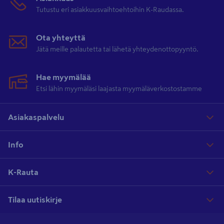
Tutustu eri asiakkuusvaihtoehtoihin K-Raudassa.
Ota yhteyttä
Jätä meille palautetta tai lähetä yhteydenottopyyntö.
Hae myymälää
Etsi lähin myymäläsi laajasta myymäläverkostostamme
Asiakaspalvelu
Info
K-Rauta
Tilaa uutiskirje