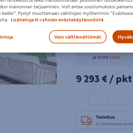
den tehokkuutta sekä mahdollistetaan yksilöllinen ostokokemus 
vaikka vierasmajaksi.
dun mainonnan tarjoaminen. Voit antaa suostumuksesi painama
 kaikki”. Pystyt muuttamaan valintojasi myöhemmin ”Evästease
Lue koko tuotekuvaus
utta.
Lisätietoja K-ryhmän evästekäytännöistä
Katso liitetiedostot
Seuraava
lintoja
Vain välttämättömät
Hyväks
Tuote ei ole ostet
ja hinta
tästä.
9293€/pkt
9 293 €
/ pkt
1 tuotetta
Määrä
−
Toimitus
Ei ostettavissa verk