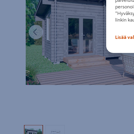
palvelui
personoi
”Hyväksy
linkin ka
Edellinen
Lisää va