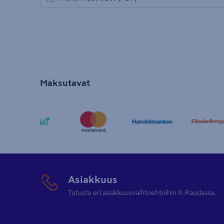
avautuu uuteen välilehteen
Maksutavat
Asiakkuus
Tutustu eri asiakkuusvaihtoehtoihin K-Raudassa.