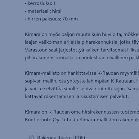
• kerrosluku: 1
• materiaali: hirsi
• hirren paksuus: 70 mm
Kimara on myös paljon muuta kuin huviloita, mökkejä 
laajan valikoiman erilaisia piharakennuksia, jotka tä
Varastoon saat järjestettyä kaiken tarvitsemasi fiksust
piharakennus saunalla on puolestaan oivallinen paik
Kimara-mallisto on hankittavissa K-Raudan myymäl
sopivan mallin, ota yhteyttä lähimpään K-Rautaan. 
ja voitte selvittää sinulle sopivan toimitusajan. Sam
kattavat rakentamisen ja sisustamisen palvelut.
Kimara on K-Raudan oma hirsirakennusten tuotemerk
Kontiotuote Oy. Tutustu Kimara-malliston rakennuksi
Rakennustiedot
(PDF)