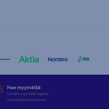
Hae myymälää
Etsi lähin myymäläsi laajasta
myymäläverkostostamme