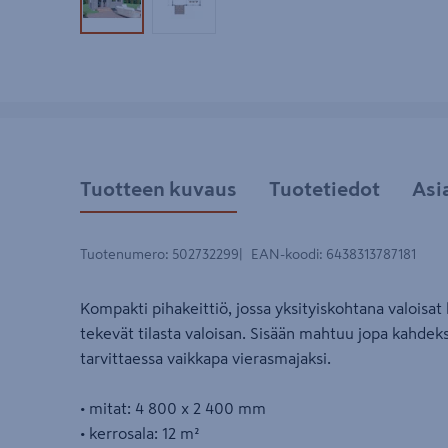
Tuotekuva 1
Tuotekuva 2
Tuotteen kuvaus
Tuotetiedot
Asi
Tuotenumero
:
502732299
EAN-koodi
:
6438313787181
Kompakti pihakeittiö, jossa yksityiskohtana valoisat 
tekevät tilasta valoisan. Sisään mahtuu jopa kahdeks
tarvittaessa vaikkapa vierasmajaksi.
• mitat: 4 800 x 2 400 mm
• kerrosala: 12 m²