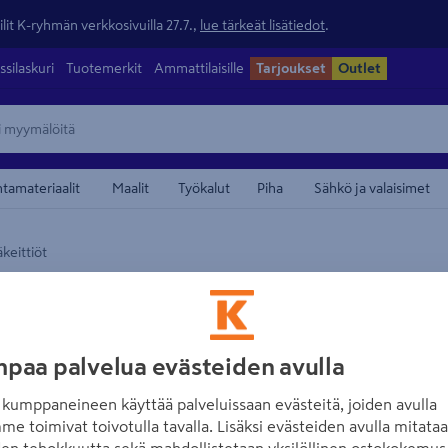
lit K-ryhmän verkkosivuilla 27.7.,
lue tärkeät lisätiedot
.
ssilaskuri
Tuotemerkit
Ammattilaisille
Tarjoukset
Outlet
ntamateriaalit
Maalit
Työkalut
Piha
Sähkö ja valaisimet
keittiöt
maamerkistä
KIMARA
Pihakeittiö Kima
Tuotenumero
:
502732299
EA
paa palvelua evästeiden avulla
kumppaneineen käyttää palveluissaan evästeitä, joiden avulla
Kimara Pihakeittiössä on 8-
me toimivat toivotulla tavalla. Lisäksi evästeiden avulla mitata
valoa sisätilaan. Sisälle m