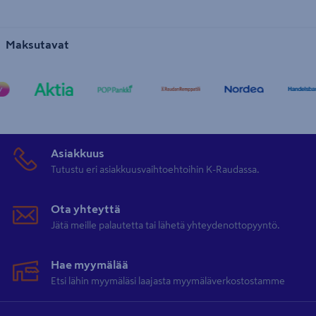
Maksutavat
Asiakkuus
Tutustu eri asiakkuusvaihtoehtoihin K-Raudassa.
Ota yhteyttä
Jätä meille palautetta tai lähetä yhteydenottopyyntö.
Hae myymälää
Etsi lähin myymäläsi laajasta myymäläverkostostamme