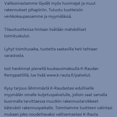
Valikoimastamme löydät myös huvimajat ja muut
rakennukset pihapiiriin. Tutustu tuotteisiin
verkkokaupassamme ja myymälässä.
Tilaustuotteissa hintaan lisätään mahdolliset
toimituskulut.
Lyhyt toimitusaika, tuotetta saatavilla heti tehtaan
varastosta.
Isot hankinnat pienellä kuukausimaksulla K-Raudan
Remppatilillä, lue lisää www.k-rauta.fi/palvelut.
Kysy tarjous lähimmästä K-Raudastasi edulliselle
myymälän omalle kuljetuspalvelulle, jolloin saat samalla
kuormalla tarvittaessa muutkin rakennustarvikkeet
kätevästi rakennuspaikalle. Toimitamme tuotteen valintasi
mukaan joko noudettavaksi valitsemastasi K-Rauta