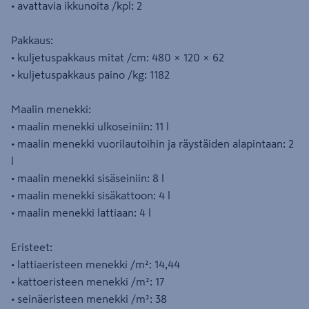
• avattavia ikkunoita /kpl: 2
Pakkaus:
• kuljetuspakkaus mitat /cm: 480 × 120 × 62
• kuljetuspakkaus paino /kg: 1182
Maalin menekki:
• maalin menekki ulkoseiniin: 11 l
• maalin menekki vuorilautoihin ja räystäiden alapintaan: 2
l
• maalin menekki sisäseiniin: 8 l
• maalin menekki sisäkattoon: 4 l
• maalin menekki lattiaan: 4 l
Eristeet:
• lattiaeristeen menekki /m²: 14,44
• kattoeristeen menekki /m²: 17
• seinäeristeen menekki /m²: 38