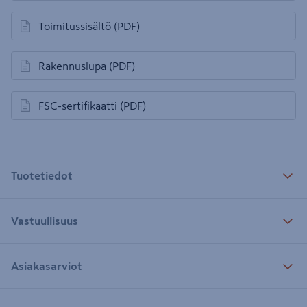
Toimitussisältö
(PDF)
avautuu uuteen välilehteen
Rakennuslupa
(PDF)
avautuu uuteen välilehteen
FSC-sertifikaatti
(PDF)
avautuu uuteen välilehteen
Tuotetiedot
Vastuullisuus
Asiakasarviot