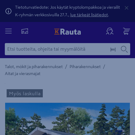
Tietoturvatiedote: Jos käytät kryptolompakkoa ja vierailit
K-ryhmän verkkosivuilla 27.7.,
lue tärkeät lisätiedot
.
/
/
Talot, mökit ja piharakennukset
Piharakennukset
Aitat ja vierasmajat
Yksityiskohtainen kuvaus löytyy Tuotteen kuvaus -maamerki
Myös laskulla