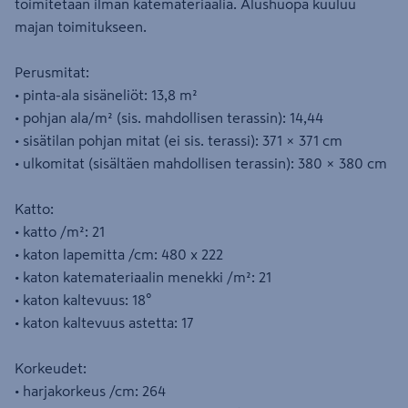
toimitetaan ilman katemateriaalia. Alushuopa kuuluu
majan toimitukseen.
Perusmitat:
• pinta-ala sisäneliöt: 13,8 m²
• pohjan ala/m² (sis. mahdollisen terassin): 14,44
• sisätilan pohjan mitat (ei sis. terassi): 371 × 371 cm
• ulkomitat (sisältäen mahdollisen terassin): 380 × 380 cm
Katto:
• katto /m²: 21
• katon lapemitta /cm: 480 x 222
• katon katemateriaalin menekki /m²: 21
• katon kaltevuus: 18°
• katon kaltevuus astetta: 17
Korkeudet:
• harjakorkeus /cm: 264