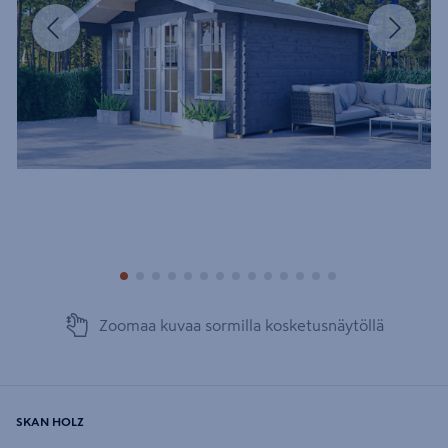
Edellinen
Seura
Zoomaa kuvaa sormilla kosketusnäytöllä
SKAN HOLZ