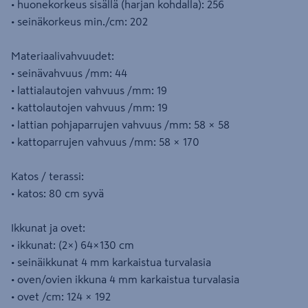
• huonekorkeus sisällä (harjan kohdalla): 256
• seinäkorkeus min./cm: 202
Materiaalivahvuudet:
• seinävahvuus /mm: 44
• lattialautojen vahvuus /mm: 19
• kattolautojen vahvuus /mm: 19
• lattian pohjaparrujen vahvuus /mm: 58 × 58
• kattoparrujen vahvuus /mm: 58 × 170
Katos / terassi:
• katos: 80 cm syvä
Ikkunat ja ovet:
• ikkunat: (2×) 64×130 cm
• seinäikkunat 4 mm karkaistua turvalasia
• oven/ovien ikkuna 4 mm karkaistua turvalasia
• ovet /cm: 124 × 192