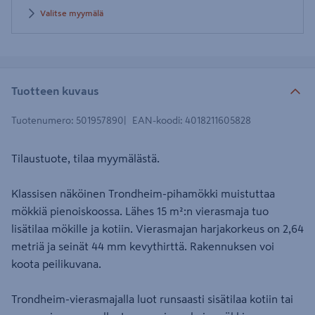
Valitse myymälä
Tuotteen kuvaus
Tuotenumero
:
501957890
EAN-koodi
:
4018211605828
Tilaustuote, tilaa myymälästä.
Klassisen näköinen Trondheim-pihamökki muistuttaa
mökkiä pienoiskoossa. Lähes 15 m²:n vierasmaja tuo
lisätilaa mökille ja kotiin. Vierasmajan harjakorkeus on 2,64
metriä ja seinät 44 mm kevythirttä. Rakennuksen voi
koota peilikuvana.
Trondheim-vierasmajalla luot runsaasti sisätilaa kotiin tai