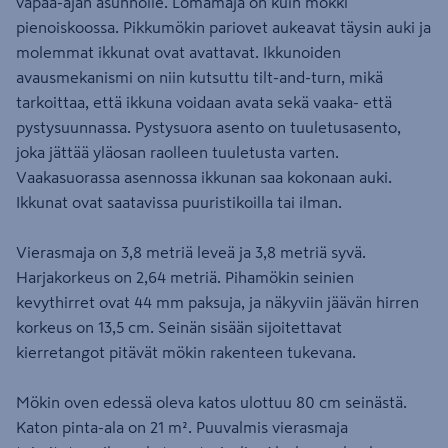
vapaa-ajan asunnolle. Lomamaja on kuin mökki
pienoiskoossa. Pikkumökin pariovet aukeavat täysin auki ja
molemmat ikkunat ovat avattavat. Ikkunoiden
avausmekanismi on niin kutsuttu tilt-and-turn, mikä
tarkoittaa, että ikkuna voidaan avata sekä vaaka- että
pystysuunnassa. Pystysuora asento on tuuletusasento,
joka jättää yläosan raolleen tuuletusta varten.
Vaakasuorassa asennossa ikkunan saa kokonaan auki.
Ikkunat ovat saatavissa puuristikoilla tai ilman.
Vierasmaja on 3,8 metriä leveä ja 3,8 metriä syvä.
Harjakorkeus on 2,64 metriä. Pihamökin seinien
kevythirret ovat 44 mm paksuja, ja näkyviin jäävän hirren
korkeus on 13,5 cm. Seinän sisään sijoitettavat
kierretangot pitävät mökin rakenteen tukevana.
Mökin oven edessä oleva katos ulottuu 80 cm seinästä.
Katon pinta-ala on 21 m². Puuvalmis vierasmaja