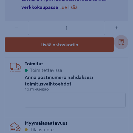
verkkokaupassa
Lue lisää
1 tuotetta
Määrä
−
+
Lisää ostoskoriin
Toimitus
Toimitettavissa
Anna postinumero nähdäksesi
toimitusvaihtoehdot
POSTINUMERO
Syötä
Myymäläsaatavuus
postinumero
Tilaustuote