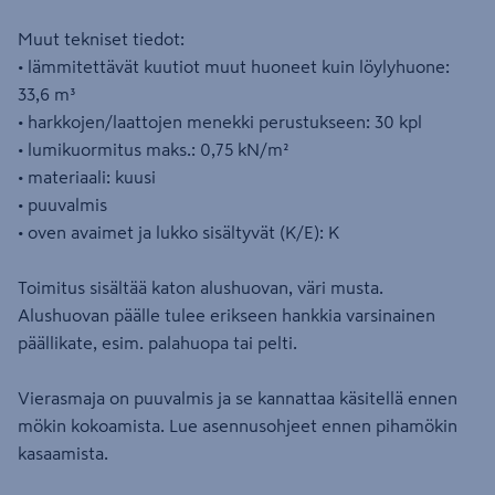
Muut tekniset tiedot:
• lämmitettävät kuutiot muut huoneet kuin löylyhuone:
33,6 m³
• harkkojen/laattojen menekki perustukseen: 30 kpl
• lumikuormitus maks.: 0,75 kN/m²
• materiaali: kuusi
• puuvalmis
• oven avaimet ja lukko sisältyvät (K/E): K
Toimitus sisältää katon alushuovan, väri musta.
Alushuovan päälle tulee erikseen hankkia varsinainen
päällikate, esim. palahuopa tai pelti.
Vierasmaja on puuvalmis ja se kannattaa käsitellä ennen
mökin kokoamista. Lue asennusohjeet ennen pihamökin
kasaamista.