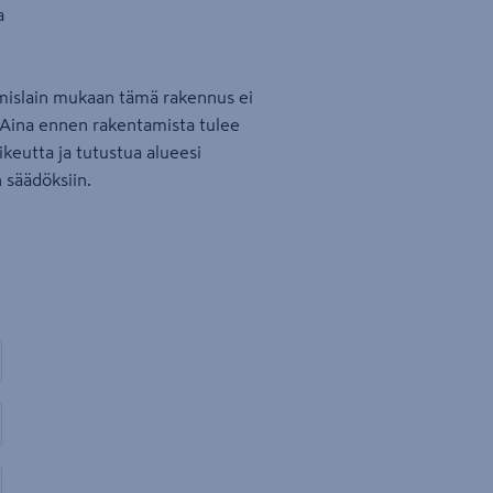
a
islain mukaan tämä rakennus ei
 Aina ennen rakentamista tulee
oikeutta ja tutustua alueesi
 säädöksiin.