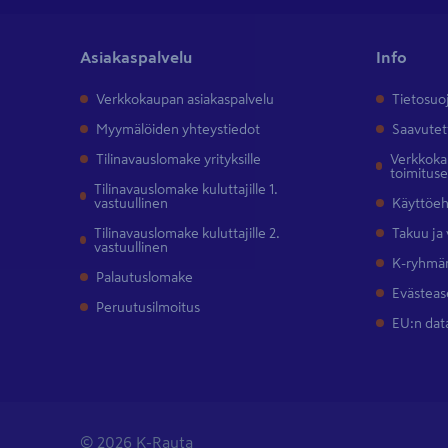
Asiakaspalvelu
Info
Verkkokaupan asiakaspalvelu
Tietosuo
Myymälöiden yhteystiedot
Saavutet
Tilinavauslomake yrityksille
Verkkokau
toimitus
Tilinavauslomake kuluttajille 1.
vastuullinen
Käyttöe
Tilinavauslomake kuluttajille 2.
Takuu ja
vastuullinen
K-ryhmän
Palautuslomake
Evästeas
Peruutusilmoitus
EU:n dat
© 2026 K-Rauta