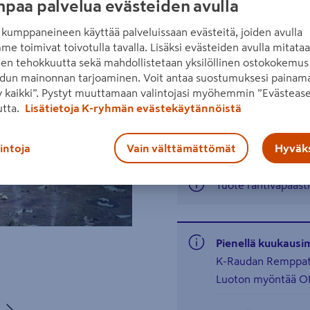
paa palvelua evästeiden avulla
seinä- ja kattopaneelit.
kumppaneineen käyttää palveluissaan evästeitä, joiden avulla
Lue koko tuotekuvaus
me toimivat toivotulla tavalla. Lisäksi evästeiden avulla mitata
Katso liitetiedostot
den tehokkuutta sekä mahdollistetaan yksilöllinen ostokokemus 
Seuraava
dun mainonnan tarjoaminen. Voit antaa suostumuksesi painama
 kaikki”. Pystyt muuttamaan valintojasi myöhemmin ”Evästease
Hinta verkkokaupassa
utta.
Lisätietoja K-ryhmän evästekäytännöistä
1495€/kpl
1 495 €
/ kpl
lintoja
Vain välttämättömät
Hyväks
Tuote rahtivapaasti
Pienellä kuukausi
K-Raudan Remppatil
Luoton myöntää OP
Seuraava