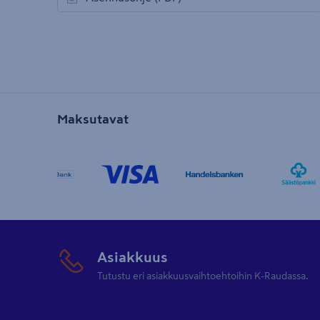
avautuu uuteen välilehteen
Maksutavat
Asiakkuus
Tutustu eri asiakkuusvaihtoehtoihin K-Raudassa.