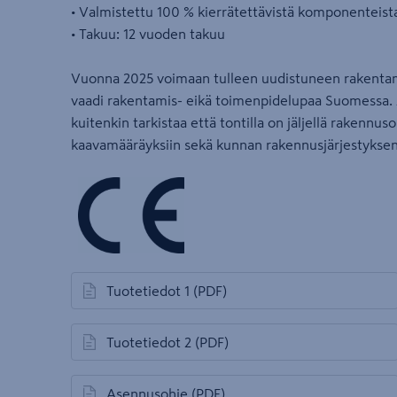
• Valmistettu 100 % kierrätettävistä komponenteist
• Takuu: 12 vuoden takuu
Vuonna 2025 voimaan tulleen uudistuneen rakentam
vaadi rakentamis- eikä toimenpidelupaa Suomessa.
kuitenkin tarkistaa että tontilla on jäljellä rakennus
kaavamääräyksiin sekä kunnan rakennusjärjestyksen
Tuotetiedot 1
(PDF)
avautuu uuteen välilehteen
Tuotetiedot 2
(PDF)
avautuu uuteen välilehteen
Asennusohje
(PDF)