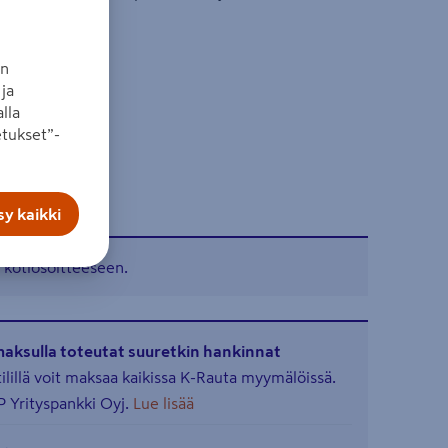
an
ja
lla
tukset”-
y kaikki
 kotiosoitteeseen.
maksulla toteutat suuretkin hankinnat
illä voit maksaa kaikissa K-Rauta myymälöissä.
 Yrityspankki Oyj.
Lue lisää