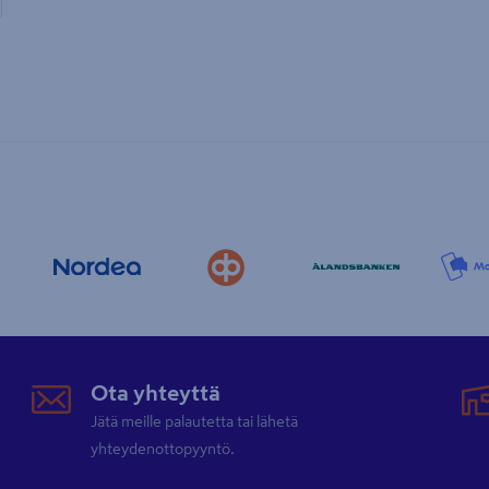
Ota yhteyttä
Jätä meille palautetta tai lähetä
yhteydenottopyyntö.