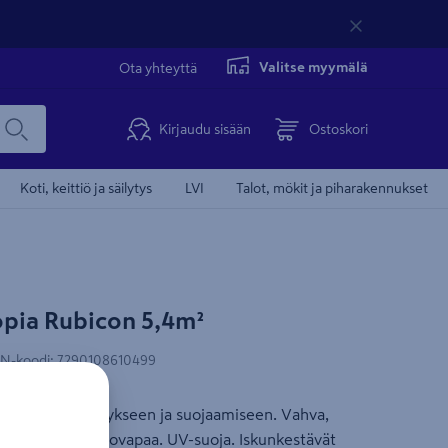
Valitse myymälä
Ota yhteyttä
Kirjaudu sisään
Ostoskori
Koti, keittiö ja säilytys
LVI
Talot, mökit ja piharakennukset
Tämä video 
pia Rubicon 5,4m²
Ilmainen toimitu
Myös laskulla
N-koodi
:
7290108610499
tavaroiden säilytykseen ja suojaamiseen. Vahva,
ne. 100 % huoltovapaa. UV-suoja. Iskunkestävät