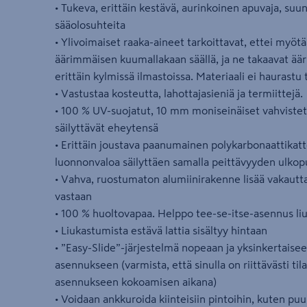
• Tukeva, erittäin kestävä, aurinkoinen apuvaja, su
sääolosuhteita
• Ylivoimaiset raaka-aineet tarkoittavat, ettei myöt
äärimmäisen kuumallakaan säällä, ja ne takaavat 
erittäin kylmissä ilmastoissa. Materiaali ei haurastu 
• Vastustaa kosteutta, lahottajasieniä ja termiittejä.
• 100 % UV-suojatut, 10 mm moniseinäiset vahvistet
säilyttävät eheytensä
• Erittäin joustava paanumainen polykarbonaattikat
luonnonvaloa säilyttäen samalla peittävyyden ulkop
• Vahva, ruostumaton alumiinirakenne lisää vakautt
vastaan
• 100 % huoltovapaa. Helppo tee-se-itse-asennus li
• Liukastumista estävä lattia sisältyy hintaan
• ”Easy-Slide”-järjestelmä nopeaan ja yksinkertaisee
asennukseen (varmista, että sinulla on riittävästi til
asennukseen kokoamisen aikana)
• Voidaan ankkuroida kiinteisiin pintoihin, kuten puu