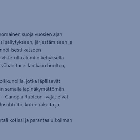
rinomainen suoja vuosien ajan
i säilytykseen, järjestämiseen ja
nöllisesti katsoen
vistetulla alumiinikehyksellä
 vähän tai ei lainkaan huoltoa,
oikkunoilla, jotka läpäisevät
täen samalla läpinäkymättömän
– Canopia Rubicon -vajat eivät
losuhteita, kuten rakeita ja
ntää kotiasi ja parantaa ulkoilman