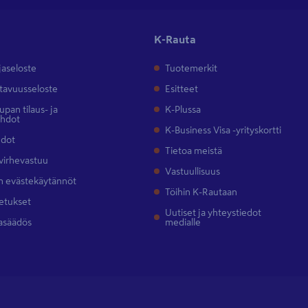
K-Rauta
jaseloste
Tuotemerkit
tavuusseloste
Esitteet
pan tilaus- ja
K-Plussa
ehdot
K-Business Visa -yrityskortti
hdot
Tietoa meistä
 virhevastuu
Vastuullisuus
 evästekäytännöt
Töihin K-Rautaan
etukset
Uutiset ja yhteystiedot
asäädös
medialle