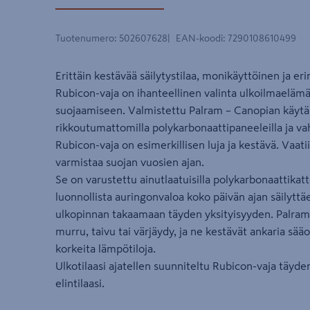
Tuotenumero
:
502607628
EAN-koodi
:
7290108610499
Erittäin kestävää säilytystilaa, monikäyttöinen ja e
Rubicon-vaja on ihanteellinen valinta ulkoilmaelämäs
suojaamiseen. Valmistettu Palram – Canopian käytän
rikkoutumattomilla polykarbonaattipaneeleilla ja vah
Rubicon-vaja on esimerkillisen luja ja kestävä. Vaatii
varmistaa suojan vuosien ajan.
Se on varustettu ainutlaatuisilla polykarbonaattikatt
luonnollista auringonvaloa koko päivän ajan säilyt
ulkopinnan takaamaan täyden yksityisyyden. Palram 
murru, taivu tai värjäydy, ja ne kestävät ankaria sääo
korkeita lämpötiloja.
Ulkotilaasi ajatellen suunniteltu Rubicon-vaja täyde
elintilaasi.