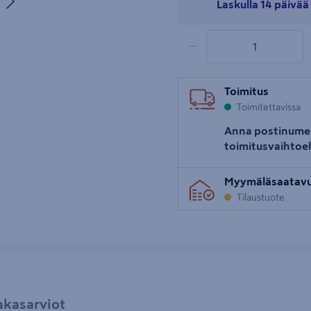
Laskulla 14 päivä
uva 5
1 tuotetta
Määrä
−
Toimitus
Toimitettavissa
Anna postinume
toimitusvaihtoe
Myymäläsaatav
Tilaustuote
akasarviot