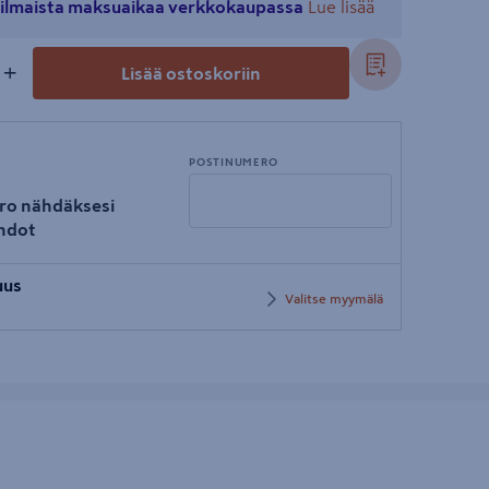
ä ilmaista maksuaikaa verkkokaupassa
Lue lisää
+
Lisää ostoskoriin
POSTINUMERO
ro nähdäksesi
hdot
Syötä
uus
postinumero
Valitse myymälä