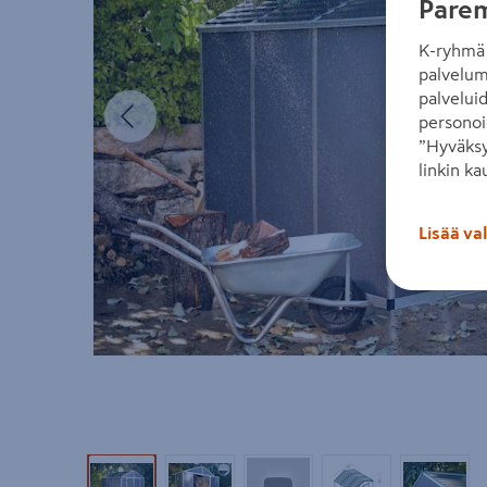
Parem
K-ryhmä 
palvelum
palvelui
Edellinen
personoi
”Hyväksy
linkin ka
Lisää va