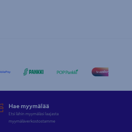
Hae myymälää
Etsi lähin myymäläsi laajasta
myymäläverkostostamme