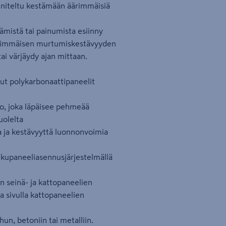
unniteltu kestämään äärimmäisiä
äämistä tai painumista esiinny
äärimmäisen murtumiskestävyyden
tai värjäydy ajan mittaan.
ut polykarbonaattipaneelit
to, joka läpäisee pehmeää
uolelta
a ja kestävyyttä luonnonvoimia
ukupaneeliasennusjärjestelmällä
n seinä- ja kattopaneelien
aa sivulla kattopaneelien
hun, betoniin tai metalliin.