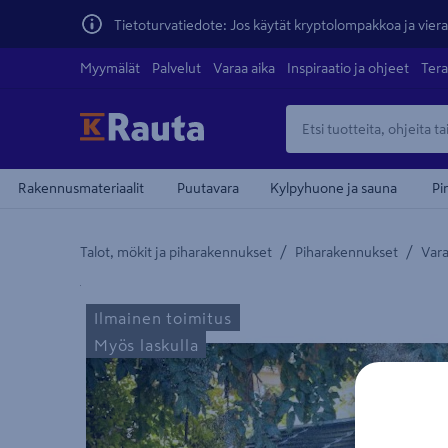
Tietoturvatiedote: Jos käytät kryptolompakkoa ja vierai
Myymälät
Palvelut
Varaa aika
Inspiraatio ja ohjeet
Tera
Rakennusmateriaalit
Puutavara
Kylpyhuone ja sauna
Pi
/
/
Talot, mökit ja piharakennukset
Piharakennukset
Vara
Yksityiskohtainen kuvaus löytyy Tuotteen kuvaus -
Ilmainen toimitus
Myös laskulla