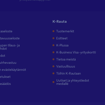
K-Rauta
jaseloste
Tuotemerkit
tavuusseloste
Esitteet
pan tilaus- ja
K-Plussa
ehdot
K-Business Visa -yrityskortti
hdot
Tietoa meistä
 virhevastuu
Vastuullisuus
 evästekäytännöt
Töihin K-Rautaan
etukset
Uutiset ja yhteystiedot
asäädös
medialle