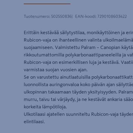
Tuotenumero
:
502550836
EAN-koodi
:
7290108603422
Erittäin kestävää säilytystilaa, monikäyttöinen ja e
Rubicon-vaja on ihanteellinen valinta ulkoilmaelämäs
suojaamiseen. Valmistettu Palram – Canopian käytän
rikkoutumattomilla polykarbonaattipaneeleilla ja vah
Rubicon-vaja on esimerkillisen luja ja kestävä. Vaatii
varmistaa suojan vuosien ajan.
Se on varustettu ainutlaatuisilla polykarbonaattikatt
luonnollista auringonvaloa koko päivän ajan säilyt
ulkopinnan takaamaan täyden yksityisyyden. Palram 
murru, taivu tai värjäydy, ja ne kestävät ankaria sääo
korkeita lämpötiloja.
Ulkotilaasi ajatellen suunniteltu Rubicon-vaja täyde
elintilaasi.