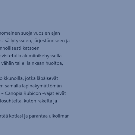
rinomainen suoja vuosien ajan
i säilytykseen, järjestämiseen ja
nöllisesti katsoen
vistetulla alumiinikehyksellä
 vähän tai ei lainkaan huoltoa,
oikkunoilla, jotka läpäisevät
täen samalla läpinäkymättömän
– Canopia Rubicon -vajat eivät
losuhteita, kuten rakeita ja
ntää kotiasi ja parantaa ulkoilman