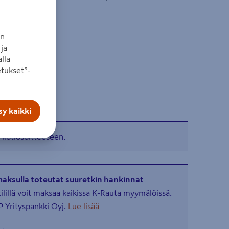
an
ja
lla
tukset”-
y kaikki
 kotiosoitteeseen.
maksulla toteutat suuretkin hankinnat
illä voit maksaa kaikissa K-Rauta myymälöissä.
 Yrityspankki Oyj.
Lue lisää