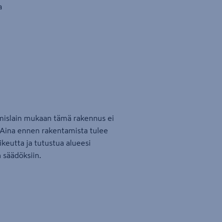
a
islain mukaan tämä rakennus ei
 Aina ennen rakentamista tulee
oikeutta ja tutustua alueesi
 säädöksiin.