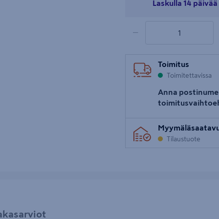
Laskulla 14 päivä
uva 5
1 tuotetta
Määrä
−
Toimitus
Toimitettavissa
Anna postinume
toimitusvaihtoe
Myymäläsaatav
Tilaustuote
akasarviot