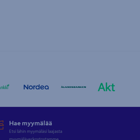
Hae myymälää
Etsi lähin myymäläsi laajasta
myymäläverkostostamme