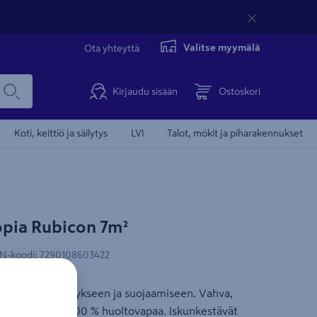
Valitse myymälä
Ota yhteyttä
Kirjaudu sisään
Ostoskori
Koti, keittiö ja säilytys
LVI
Talot, mökit ja piharakennukset
Tämä video 
opia Rubicon 7m²
Ilmainen toimitu
Myös laskulla
N-koodi
:
7290108603422
tavaroiden säilytykseen ja suojaamiseen. Vahva,
ne. UV-suoja. 100 % huoltovapaa. Iskunkestävät