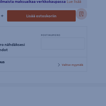
ä ilmaista maksuaikaa verkkokaupassa
Lue lisää
+
Lisää ostoskoriin
POSTINUMERO
ro nähdäksesi
hdot
Syötä
uus
postinumero
Valitse myymälä