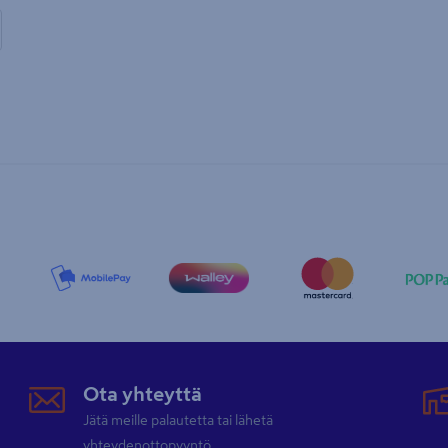
Ota yhteyttä
Jätä meille palautetta tai lähetä
yhteydenottopyyntö.