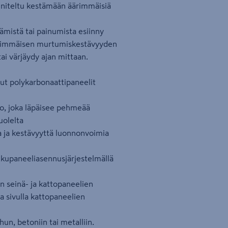
unniteltu kestämään äärimmäisiä
äämistä tai painumista esiinny
äärimmäisen murtumiskestävyyden
tai värjäydy ajan mittaan.
ut polykarbonaattipaneelit
to, joka läpäisee pehmeää
uolelta
a ja kestävyyttä luonnonvoimia
ukupaneeliasennusjärjestelmällä
n seinä- ja kattopaneelien
aa sivulla kattopaneelien
hun, betoniin tai metalliin.