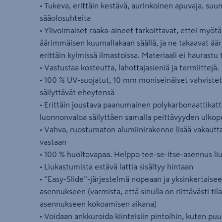
• Tukeva, erittäin kestävä, aurinkoinen apuvaja, su
sääolosuhteita
• Ylivoimaiset raaka-aineet tarkoittavat, ettei myöt
äärimmäisen kuumallakaan säällä, ja ne takaavat 
erittäin kylmissä ilmastoissa. Materiaali ei haurastu 
• Vastustaa kosteutta, lahottajasieniä ja termiittejä.
• 100 % UV-suojatut, 10 mm moniseinäiset vahvistet
säilyttävät eheytensä
• Erittäin joustava paanumainen polykarbonaattikat
luonnonvaloa säilyttäen samalla peittävyyden ulkop
• Vahva, ruostumaton alumiinirakenne lisää vakautt
vastaan
• 100 % huoltovapaa. Helppo tee-se-itse-asennus li
• Liukastumista estävä lattia sisältyy hintaan
• ”Easy-Slide”-järjestelmä nopeaan ja yksinkertaisee
asennukseen (varmista, että sinulla on riittävästi til
asennukseen kokoamisen aikana)
• Voidaan ankkuroida kiinteisiin pintoihin, kuten puu