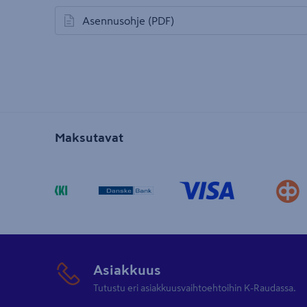
Asennusohje
(PDF)
avautuu uuteen välilehteen
Maksutavat
Asiakkuus
Tutustu eri asiakkuusvaihtoehtoihin K-Raudassa.