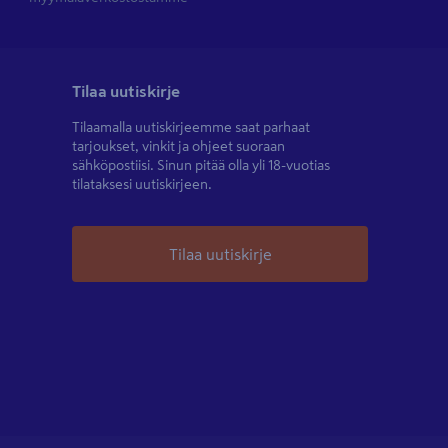
Tilaa uutiskirje
Tilaamalla uutiskirjeemme saat parhaat
tarjoukset, vinkit ja ohjeet suoraan
sähköpostiisi. Sinun pitää olla yli 18-vuotias
tilataksesi uutiskirjeen.
Tilaa uutiskirje