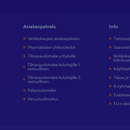
Asiakaspalvelu
Info
Verkkokaupan asiakaspalvelu
Tietosuo
Myymälöiden yhteystiedot
Saavutet
Tilinavauslomake yrityksille
Verkkokau
toimitus
Tilinavauslomake kuluttajille 1.
vastuullinen
Käyttöe
Tilinavauslomake kuluttajille 2.
Takuu ja
vastuullinen
K-ryhmän
Palautuslomake
Evästeas
Peruutusilmoitus
EU:n dat