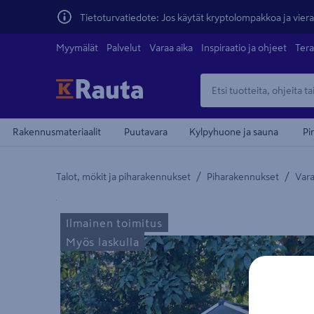
Tietoturvatiedote: Jos käytät kryptolompakkoa ja vierai
Myymälät
Palvelut
Varaa aika
Inspiraatio ja ohjeet
Tera
Rakennusmateriaalit
Puutavara
Kylpyhuone ja sauna
Pi
/
/
Talot, mökit ja piharakennukset
Piharakennukset
Vara
Yksityiskohtainen kuvaus löytyy Tuotteen kuvaus -
Ilmainen toimitus
Myös laskulla