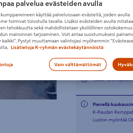
paa palvelua evästeiden avulla
seinä- ja kattopaneelit.
kumppaneineen käyttää palveluissaan evästeitä, joiden avulla
Lue koko tuotekuvaus
me toimivat toivotulla tavalla. Lisäksi evästeiden avulla mitata
Katso liitetiedostot
den tehokkuutta sekä mahdollistetaan yksilöllinen ostokokemus 
Seuraava
dun mainonnan tarjoaminen. Voit antaa suostumuksesi painama
 kaikki”. Pystyt muuttamaan valintojasi myöhemmin ”Evästease
Hinta verkkokaupassa
utta.
Lisätietoja K-ryhmän evästekäytännöistä
1495€/pkt
1 495 €
/ pkt
lintoja
Vain välttämättömät
Hyväks
Tuote rahtivapaasti
Pienellä kuukausi
K-Raudan Remppatil
Luoton myöntää OP