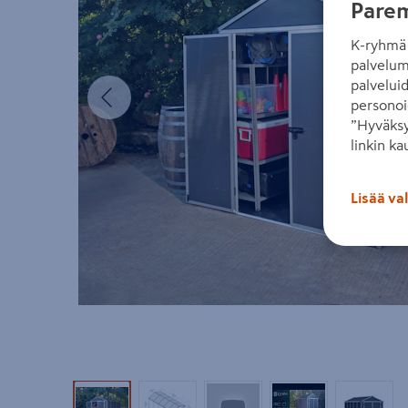
Parem
K-ryhmä 
palvelum
palvelui
Edellinen
personoi
”Hyväksy
linkin ka
Lisää va