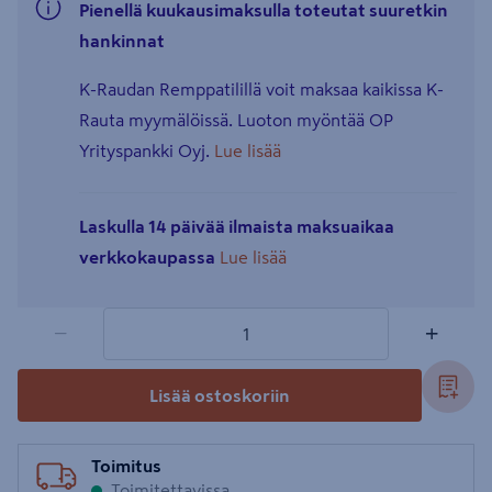
Pienellä kuukausimaksulla toteutat suuretkin
hankinnat
K-Raudan Remppatilillä voit maksaa kaikissa K-
Rauta myymälöissä. Luoton myöntää OP
Yrityspankki Oyj.
Lue lisää
Laskulla 14 päivää ilmaista maksuaikaa
verkkokaupassa
Lue lisää
1 tuotetta
Määrä
−
+
Lisää ostoskoriin
Toimitus
Toimitettavissa