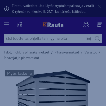
Tietoturvatiedote: Jos käytät kryptolompakkoa ja vierailit
K-ryhmän verkkosivuilla 27.7.,
lue tärkeät lisätiedot
.
/
/
/
Talot, mökit ja piharakennukset
Piharakennukset
Varastot
Pihavajat ja pihavarastot
Yksityiskohtainen kuvaus löytyy Tuotteen kuvaus -maamerki
Myös laskulla