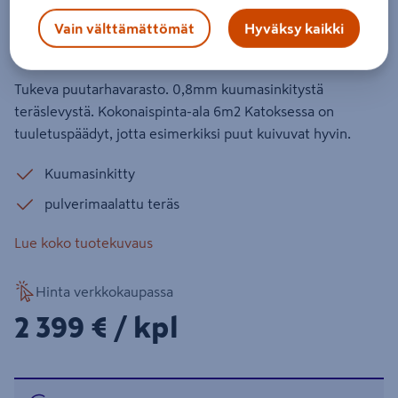
Pihavarasto Markki 6 m²
Vain välttämättömät
Hyväksy kaikki
Tuotenumero
:
502605493
EAN-koodi
:
6417538999012
Tukeva puutarhavarasto. 0,8mm kuumasinkitystä
teräslevystä. Kokonaispinta-ala 6m2 Katoksessa on
tuuletuspäädyt, jotta esimerkiksi puut kuivuvat hyvin.
Kuumasinkitty
pulverimaalattu teräs
Lue koko tuotekuvaus
Hinta verkkokaupassa
2399€/kpl
2 399 €
/ kpl