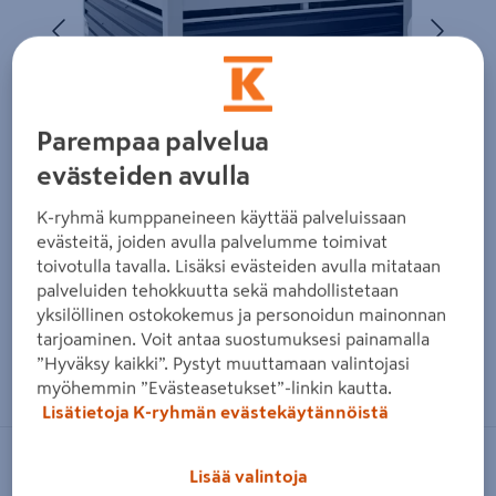
Edellinen
Seura
Parempaa palvelua
evästeiden avulla
K-ryhmä kumppaneineen käyttää palveluissaan
evästeitä, joiden avulla palvelumme toimivat
toivotulla tavalla. Lisäksi evästeiden avulla mitataan
palveluiden tehokkuutta sekä mahdollistetaan
yksilöllinen ostokokemus ja personoidun mainonnan
tarjoaminen. Voit antaa suostumuksesi painamalla
Zoomaa kuvaa sormilla kosketusnäytöllä
”Hyväksy kaikki”. Pystyt muuttamaan valintojasi
myöhemmin ”Evästeasetukset”-linkin kautta.
Lisätietoja K-ryhmän evästekäytännöistä
MARKKI
Lisää valintoja