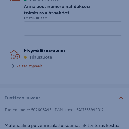
Anna postinumero nähdäksesi
toimitusvaihtoehdot
POSTINUMERO
Syötä
Myymäläsaatavuus
postinumero
Tilaustuote
Valitse myymälä
Tuotteen kuvaus
Tuotenumero
:
502605493
EAN-koodi
:
6417538999012
Materiaalina pulverimaalattu kuumasinkitty teräs kestää