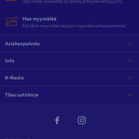
Jätä meille palautetta tai lähetä yhteydenottopyyntö.
Hae myymälää
Etsi lähin myymäläsi laajasta myymäläverkostostamme
Asiakaspalvelu
Info
K-Rauta
Tilaa uutiskirje