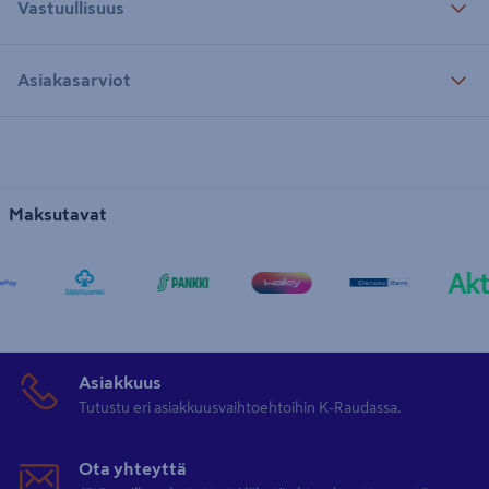
Vastuullisuus
Asiakasarviot
Maksutavat
Asiakkuus
Tutustu eri asiakkuusvaihtoehtoihin K-Raudassa.
Ota yhteyttä