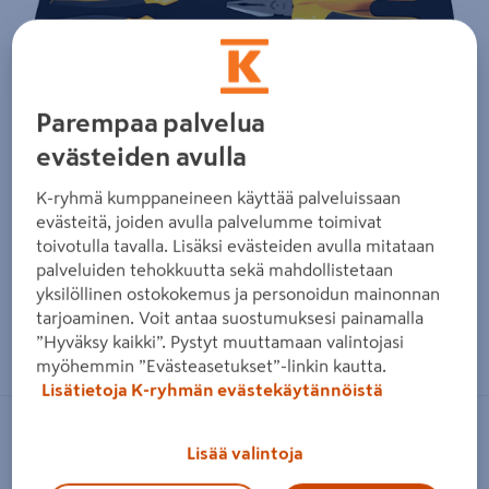
Parempaa palvelua
evästeiden avulla
K-ryhmä kumppaneineen käyttää palveluissaan
evästeitä, joiden avulla palvelumme toimivat
toivotulla tavalla. Lisäksi evästeiden avulla mitataan
palveluiden tehokkuutta sekä mahdollistetaan
yksilöllinen ostokokemus ja personoidun mainonnan
tarjoaminen. Voit antaa suostumuksesi painamalla
Zoomaa kuvaa sormilla kosketusnäytöllä
”Hyväksy kaikki”. Pystyt muuttamaan valintojasi
myöhemmin ”Evästeasetukset”-linkin kautta.
Lisätietoja K-ryhmän evästekäytännöistä
IRONSIDE
Lisää valintoja
Pihtisarja Ironside Tactical -vaunuun