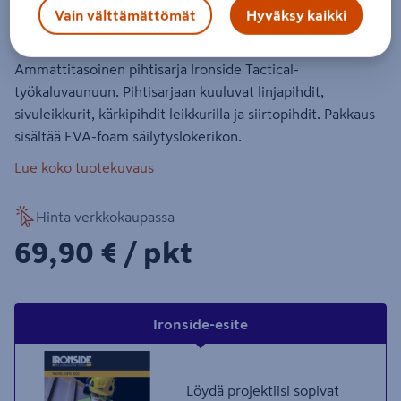
Vain välttämättömät
Hyväksy kaikki
Tuotenumero
:
502280186
EAN-koodi
:
3394661002914
Ammattitasoinen pihtisarja Ironside Tactical-
työkaluvaunuun. Pihtisarjaan kuuluvat linjapihdit,
sivuleikkurit, kärkipihdit leikkurilla ja siirtopihdit. Pakkaus
sisältää EVA-foam säilytyslokerikon.
Lue koko tuotekuvaus
Hinta verkkokaupassa
69,90€/pkt
69,90 €
/ pkt
Ironside-esite
Löydä projektiisi sopivat