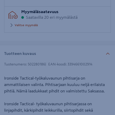
Syötä
Myymäläsaatavuus
postinumero
Saatavilla 20 eri myymälästä
Valitse myymälä
Tuotteen kuvaus
Tuotenumero
:
502280186
EAN-koodi
:
3394661002914
Ironside Tactical-työkaluvaunun pihtisarja on
ammattilaisen valinta. Pihtisarjaan kuuluu neljä erilaista
pihtiä. Nämä laadukkaat pihdit on valmistettu Saksassa.
Ironside Tactical- työkaluvaunun pihtisarjassa on
linjapihdit, kärkipihdit leikkurilla, siirtopihdit sekä