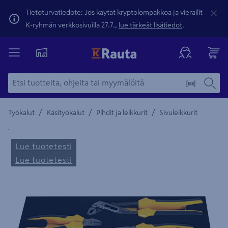
Tietoturvatiedote: Jos käytät kryptolompakkoa ja vierailit
K-ryhmän verkkosivuilla 27.7.,
lue tärkeät lisätiedot
.
/
/
/
Työkalut
Käsityökalut
Pihdit ja leikkurit
Sivuleikkurit
Yksityiskohtainen kuvaus löytyy Tuotteen kuvaus -maamerki
Lue tuotetesti
Lue tuotetesti