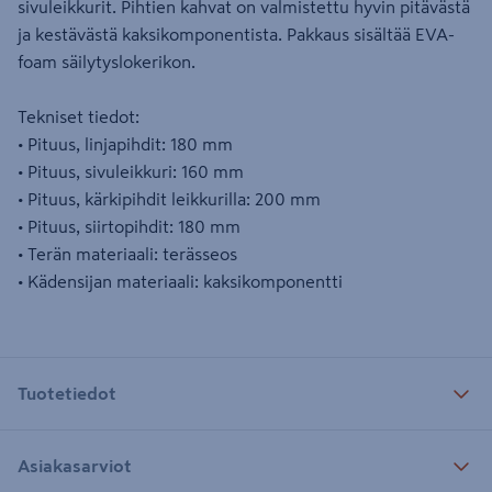
sivuleikkurit. Pihtien kahvat on valmistettu hyvin pitävästä
ja kestävästä kaksikomponentista. Pakkaus sisältää EVA-
foam säilytyslokerikon.
Tekniset tiedot:
• Pituus, linjapihdit: 180 mm
• Pituus, sivuleikkuri: 160 mm
• Pituus, kärkipihdit leikkurilla: 200 mm
• Pituus, siirtopihdit: 180 mm
• Terän materiaali: terässeos
• Kädensijan materiaali: kaksikomponentti
Tuotetiedot
Asiakasarviot