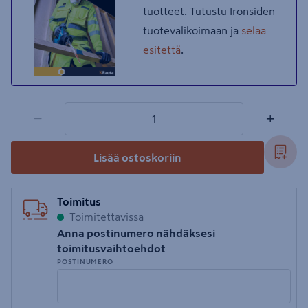
tuotteet. Tutustu Ironsiden
tuotevalikoimaan ja
selaa
esitettä
.
1 tuotetta
Määrä
−
+
Lisää ostoskoriin
Toimitus
Toimitettavissa
Anna postinumero nähdäksesi
toimitusvaihtoehdot
POSTINUMERO