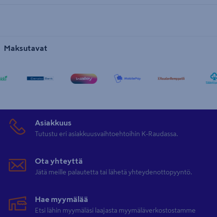
Maksutavat
Asiakkuus
Tutustu eri asiakkuusvaihtoehtoihin K-Raudassa.
Ota yhteyttä
Jätä meille palautetta tai lähetä yhteydenottopyyntö.
Hae myymälää
Etsi lähin myymäläsi laajasta myymäläverkostostamme