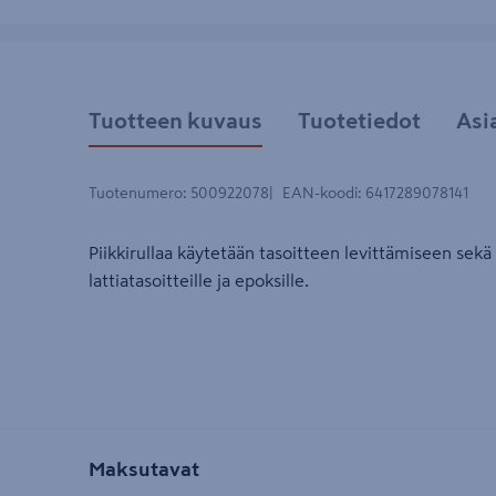
Tuotteen kuvaus
Tuotetiedot
Asi
Tuotenumero
:
500922078
EAN-koodi
:
6417289078141
Piikkirullaa käytetään tasoitteen levittämiseen sekä
lattiatasoitteille ja epoksille.
Maksutavat