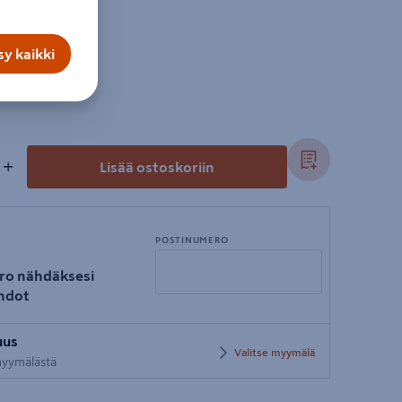
y kaikki
+
Lisää ostoskoriin
POSTINUMERO
ro nähdäksesi
hdot
Syötä
uus
postinumero
Valitse myymälä
 myymälästä