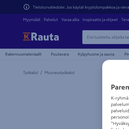
Tietoturvatiedote: Jos käytät kryptolompakkoa ja vierai
Myymälät
Palvelut
Varaa aika
Inspiraatio ja ohjeet
Tera
Rakennusmateriaalit
Puutavara
Kylpyhuone ja sauna
Pi
/
Työkalut
Muuraustyökalut
Yksityiskohtainen kuvaus löytyy Tuotteen kuvaus -
Parem
K-ryhmä 
palvelum
palvelui
personoi
”Hyväksy