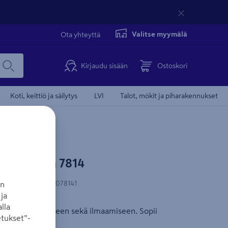
Valitse myymälä
Ota yhteyttä
Kirjaudu sisään
Ostoskori
Koti, keittiö ja säilytys
LVI
Talot, mökit ja piharakennukset
/21mm tela 7814
N-koodi
:
6417289078141
an
ja
lla
itteen levittämiseen sekä ilmaamiseen. Sopii
tukset”-
e.