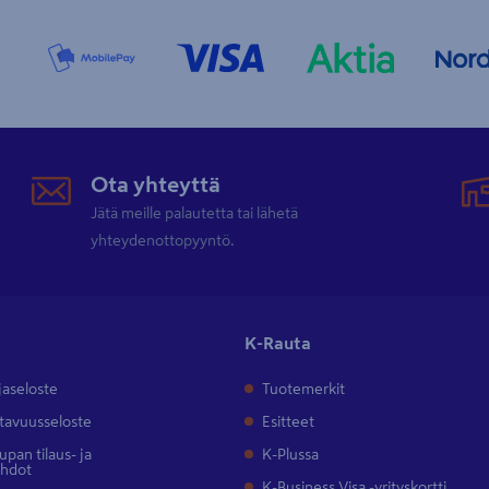
Ota yhteyttä
Jätä meille palautetta tai lähetä
yhteydenottopyyntö.
K-Rauta
jaseloste
Tuotemerkit
tavuusseloste
Esitteet
pan tilaus- ja
K-Plussa
ehdot
K-Business Visa -yrityskortti