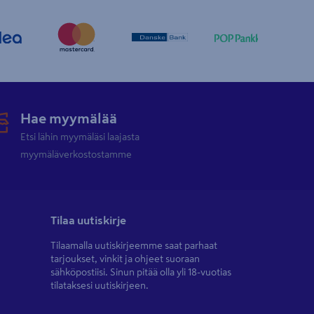
Hae myymälää
Etsi lähin myymäläsi laajasta
myymäläverkostostamme
Tilaa uutiskirje
Tilaamalla uutiskirjeemme saat parhaat
tarjoukset, vinkit ja ohjeet suoraan
sähköpostiisi. Sinun pitää olla yli 18-vuotias
tilataksesi uutiskirjeen.