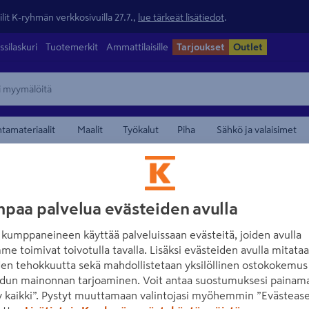
lit K-ryhmän verkkosivuilla 27.7.,
lue tärkeät lisätiedot
.
ssilaskuri
Tuotemerkit
Ammattilaisille
Tarjoukset
Outlet
ntamateriaalit
Maalit
Työkalut
Piha
Sähkö ja valaisimet
maamerkistä
VUORIO
paa palvelua evästeiden avulla
Piikkirulla 25cm
kumppaneineen käyttää palveluissaan evästeitä, joiden avulla
Tuotenumero
:
500922078
EA
me toimivat toivotulla tavalla. Lisäksi evästeiden avulla mitata
den tehokkuutta sekä mahdollistetaan yksilöllinen ostokokemus 
dun mainonnan tarjoaminen. Voit antaa suostumuksesi painama
Piikkirullaa käytetään taso
 kaikki”. Pystyt muuttamaan valintojasi myöhemmin ”Evästease
lattiatasoitteille ja epoksill