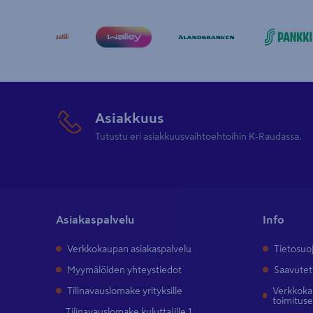
Asiakkuus
Tutustu eri asiakkuusvaihtoehtoihin K-Raudassa.
Asiakaspalvelu
Info
Verkkokaupan asiakaspalvelu
Tietosuo
Myymälöiden yhteystiedot
Saavutet
Tilinavauslomake yrityksille
Verkkokau
toimitus
Tilinavauslomake kuluttajille 1.