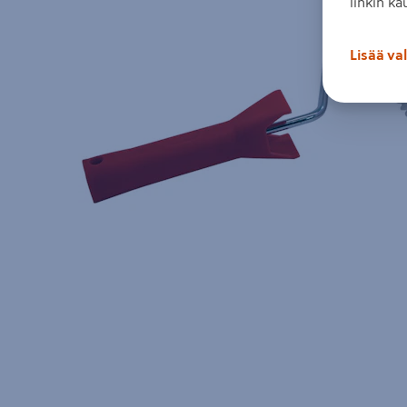
linkin ka
Lisää va