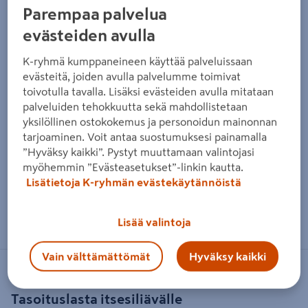
Parempaa palvelua
evästeiden avulla
K-ryhmä kumppaneineen käyttää palveluissaan
evästeitä, joiden avulla palvelumme toimivat
toivotulla tavalla. Lisäksi evästeiden avulla mitataan
palveluiden tehokkuutta sekä mahdollistetaan
yksilöllinen ostokokemus ja personoidun mainonnan
tarjoaminen. Voit antaa suostumuksesi painamalla
”Hyväksy kaikki”. Pystyt muuttamaan valintojasi
myöhemmin ”Evästeasetukset”-linkin kautta.
Lisätietoja K-ryhmän evästekäytännöistä
Zoomaa kuvaa sormilla kosketusnäytöllä
Lisää valintoja
Vain välttämättömät
Hyväksy kaikki
VUORIO
Tasoituslasta itsesiliävälle