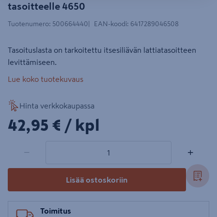
tasoitteelle 4650
Tuotenumero
:
500664440
EAN-koodi
:
6417289046508
Tasoituslasta on tarkoitettu itsesiliävän lattiatasoitteen
levittämiseen.
Lue koko tuotekuvaus
Hinta verkkokaupassa
42,95€/kpl
42,95 €
/ kpl
1 tuotetta
Määrä
−
+
Lisää ostoskoriin
Toimitus