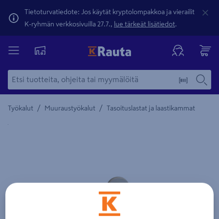
Tietoturvatiedote: Jos käytät kryptolompakkoa ja vierailit
K-ryhmän verkkosivuilla 27.7.,
lue tärkeät lisätiedot
.
/
/
Työkalut
Muuraustyökalut
Tasoituslastat ja laastikammat
Yksityiskohtainen kuvaus löytyy Tuotteen kuvaus -maamerki