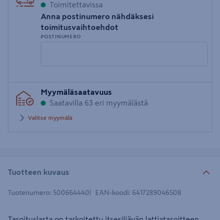
Toimitettavissa
Anna postinumero nähdäksesi
toimitusvaihtoehdot
POSTINUMERO
Syötä
Myymäläsaatavuus
postinumero
Saatavilla 63 eri myymälästä
Valitse myymälä
Tuotteen kuvaus
Tuotenumero
:
500664440
EAN-koodi
:
6417289046508
Tasoituslasta on tarkoitettu itsesiliävän lattiatasoitteen