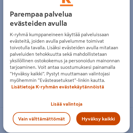
Parempaa palvelua
evästeiden avulla
K-ryhmä kumppaneineen käyttää palveluissaan
evästeitä, joiden avulla palvelumme toimivat
toivotulla tavalla. Lisäksi evästeiden avulla mitataan
palveluiden tehokkuutta sekä mahdollistetaan
yksilöllinen ostokokemus ja personoidun mainonnan
tarjoaminen. Voit antaa suostumuksesi painamalla
”Hyväksy kaikki”. Pystyt muuttamaan valintojasi
myöhemmin ”Evästeasetukset”-linkin kautta.
Lisätietoja K-ryhmän evästekäytännöistä
Zoomaa kuvaa sormilla kosketusnäytöllä
Lisää valintoja
Vain välttämättömät
Hyväksy kaikki
WEBER
Pikalämpömittari Weber