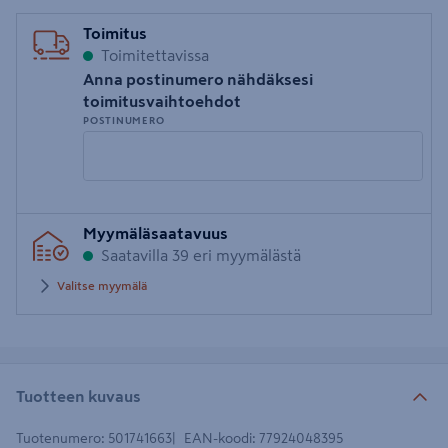
Toimitus
Toimitettavissa
Anna postinumero nähdäksesi
toimitusvaihtoehdot
POSTINUMERO
Syötä
Myymäläsaatavuus
postinumero
Saatavilla 39 eri myymälästä
Valitse myymälä
Tuotteen kuvaus
Tuotenumero
:
501741663
EAN-koodi
:
77924048395