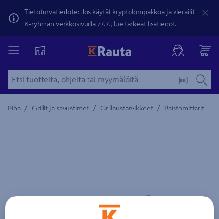
Tietoturvatiedote: Jos käytät kryptolompakkoa ja vierailit
K-ryhmän verkkosivuilla 27.7.,
lue tärkeät lisätiedot
.
/
/
/
Piha
Grillit ja savustimet
Grillaustarvikkeet
Paistomittarit
Yksityiskohtainen kuvaus löytyy Tuotteen kuvaus -maamerki
Edellinen
Seura