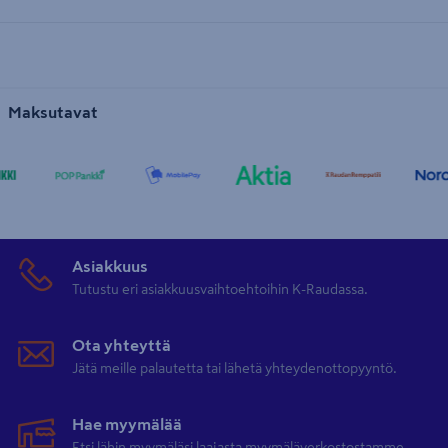
Maksutavat
Asiakkuus
Tutustu eri asiakkuusvaihtoehtoihin K-Raudassa.
Ota yhteyttä
Jätä meille palautetta tai lähetä yhteydenottopyyntö.
Hae myymälää
Etsi lähin myymäläsi laajasta myymäläverkostostamme