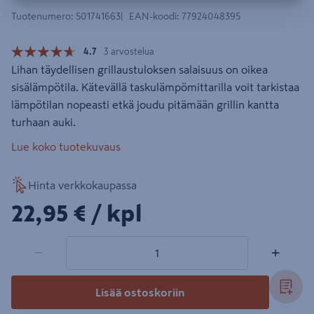
Tuotenumero
:
501741663
EAN-koodi
:
77924048395
4.7
3 arvostelua
Lihan täydellisen grillaustuloksen salaisuus on oikea
sisälämpötila. Kätevällä taskulämpömittarilla voit tarkistaa
lämpötilan nopeasti etkä joudu pitämään grillin kantta
turhaan auki.
Lue koko tuotekuvaus
Hinta verkkokaupassa
22,95€/kpl
22,95 €
/ kpl
1 tuotetta
Määrä
−
+
Lisää ostoskoriin