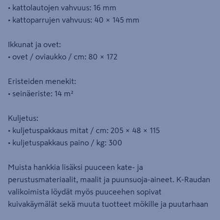
• kattolautojen vahvuus: 16 mm
• kattoparrujen vahvuus: 40 × 145 mm
Ikkunat ja ovet:
• ovet / oviaukko / cm: 80 × 172
Eristeiden menekit:
• seinäeriste: 14 m²
Kuljetus:
• kuljetuspakkaus mitat / cm: 205 × 48 × 115
• kuljetuspakkaus paino / kg: 300
Muista hankkia lisäksi puuceen kate- ja
perustusmateriaalit, maalit ja puunsuoja-aineet. K-Raudan
valikoimista löydät myös puuceehen sopivat
kuivakäymälät sekä muuta tuotteet mökille ja puutarhaan