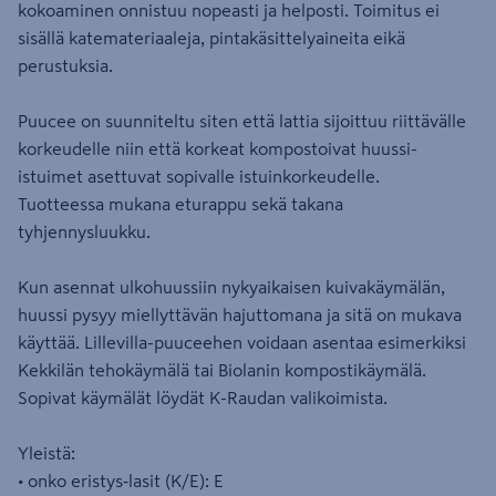
kokoaminen onnistuu nopeasti ja helposti. Toimitus ei
sisällä katemateriaaleja, pintakäsittelyaineita eikä
perustuksia.
Puucee on suunniteltu siten että lattia sijoittuu riittävälle
korkeudelle niin että korkeat kompostoivat huussi-
istuimet asettuvat sopivalle istuinkorkeudelle.
Tuotteessa mukana eturappu sekä takana
tyhjennysluukku.
Kun asennat ulkohuussiin nykyaikaisen kuivakäymälän,
huussi pysyy miellyttävän hajuttomana ja sitä on mukava
käyttää. Lillevilla-puuceehen voidaan asentaa esimerkiksi
Kekkilän tehokäymälä tai Biolanin kompostikäymälä.
Sopivat käymälät löydät K-Raudan valikoimista.
Yleistä:
• onko eristys‑lasit (K/E): E