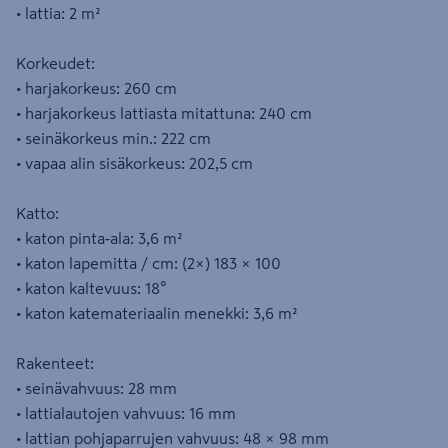
• lattia: 2 m²
Korkeudet:
• harjakorkeus: 260 cm
• harjakorkeus lattiasta mitattuna: 240 cm
• seinäkorkeus min.: 222 cm
• vapaa alin sisäkorkeus: 202,5 cm
Katto:
• katon pinta‑ala: 3,6 m²
• katon lapemitta / cm: (2×) 183 × 100
• katon kaltevuus: 18°
• katon katemateriaalin menekki: 3,6 m²
Rakenteet:
• seinävahvuus: 28 mm
• lattialautojen vahvuus: 16 mm
• lattian pohjaparrujen vahvuus: 48 × 98 mm