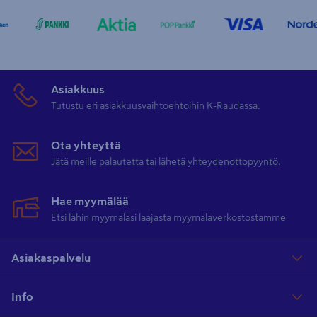
Asiakkuus
Tutustu eri asiakkuusvaihtoehtoihin K-Raudassa.
Ota yhteyttä
Jätä meille palautetta tai lähetä yhteydenottopyyntö.
Hae myymälää
Etsi lähin myymäläsi laajasta myymäläverkostostamme
Asiakaspalvelu
Info