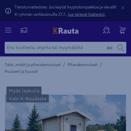
Tietoturvatiedote: Jos käytät kryptolompakkoa ja vierailit
K-ryhmän verkkosivuilla 27.7.,
lue tärkeät lisätiedot
.
/
/
Talot, mökit ja piharakennukset
Piharakennukset
Puuceet ja huussit
Yksityiskohtainen kuvaus löytyy Tuotteen kuvaus -maamerki
Myös laskulla
Vain K-Raudasta