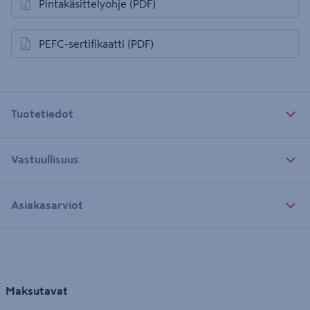
Pintakäsittelyohje
(PDF)
avautuu uuteen välilehteen
PEFC-sertifikaatti
(PDF)
avautuu uuteen välilehteen
Tuotetiedot
Vastuullisuus
Asiakasarviot
Maksutavat