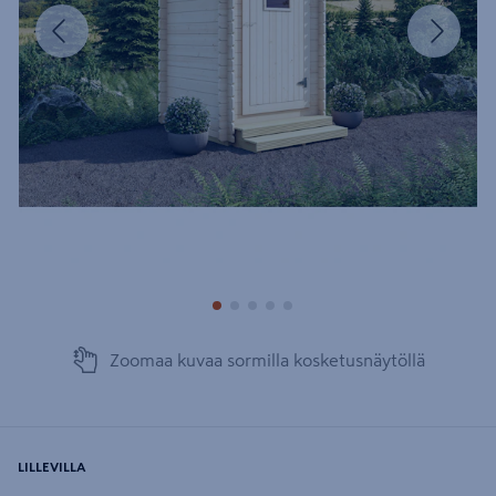
Edellinen
Seura
Zoomaa kuvaa sormilla kosketusnäytöllä
LILLEVILLA