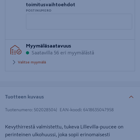
toimitusvaihtoehdot
POSTINUMERO
Syötä
Myymäläsaatavuus
postinumero
Saatavilla 56 eri myymälästä
Valitse myymälä
Tuotteen kuvaus
Tuotenumero
:
502028504
EAN-koodi
:
6418635047958
Kevythirrestä valmistettu, tukeva Lillevilla-puucee on
perinteinen ulkohuussi, joka sopii erinomaisesti