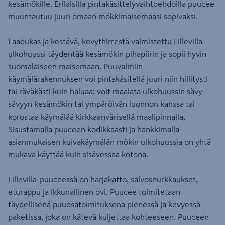
kesämökille. Erilaisilla pintakäsittelyvaihtoehdoilla puucee
muuntautuu juuri omaan mökkimaisemaasi sopivaksi.
Laadukas ja kestävä, kevythirrestä valmistettu Lillevilla-
ulkohuussi täydentää kesämökin pihapiirin ja sopii hyvin
suomalaiseen maisemaan. Puuvalmiin
käymälärakennuksen voi pintakäsitellä juuri niin hillitysti
tai räväkästi kuin haluaa: voit maalata ulkohuussin sävy
sävyyn kesämökin tai ympäröivän luonnon kanssa tai
korostaa käymälää kirkkaanvärisellä maalipinnalla.
Sisustamalla puuceen kodikkaasti ja hankkimalla
asianmukaisen kuivakäymälän mökin ulkohuussia on yhtä
mukava käyttää kuin sisävessaa kotona.
Lillevilla-puuceessä on harjakatto, salvosnurkkaukset,
eturappu ja ikkunallinen ovi. Puucee toimitetaan
täydellisenä puuosatoimituksena pienessä ja kevyessä
paketissa, joka on kätevä kuljettaa kohteeseen. Puuceen