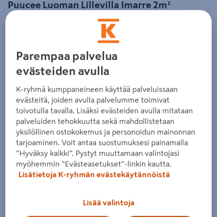
Puucee Luoman Lillevilla Imarre 2m²
Tuotenumero
:
502028504
EAN-koodi
:
6418635047958
4.2
6 arvostelua
Parempaa palvelua
Tilava ulkokäymälä johon mahtuu sijoittamaan
evästeiden avulla
kompostoivan huussi-istuimen. Rappu sekä takana oleva
tyhjennysluukku sisältyvät toimitukseen. Määrämittaisten
K-ryhmä kumppaneineen käyttää palveluissaan
osien ansiosta nopea kasata. Kompakti toimituspaketti
evästeitä, joiden avulla palvelumme toimivat
kulkee peräkärryssä.
toivotulla tavalla. Lisäksi evästeiden avulla mitataan
palveluiden tehokkuutta sekä mahdollistetaan
puurunko
yksilöllinen ostokokemus ja personoidun mainonnan
tarjoaminen. Voit antaa suostumuksesi painamalla
salvosnurkka
”Hyväksy kaikki”. Pystyt muuttamaan valintojasi
kevyt pieni paketti
myöhemmin ”Evästeasetukset”-linkin kautta.
Lisätietoja K-ryhmän evästekäytännöistä
Helppo kasata
Lue koko tuotekuvaus
Lisää valintoja