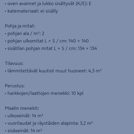
• oven avaimet ja lukko sisältyvät (K/E): E
• katemateriaali: ei sisälly
Pohja ja mitat:
• pohjan ala / m²: 2
• pohjan ulkomitat L × S / cm: 140 × 140
• sisätilan pohjan mitat L × S / cm: 134 × 134
Tilavuus:
• lämmitettävät kuutiot muut huoneet: 4,3 m³
Perustus:
• harkkojen/laattojen menekki: 10 kpl
Maalin menekit:
• ulkoseinät: 14 m²
• vuorilaudat ja räystäiden alapinta: 3,2 m²
• sisäseinät: 14 m²