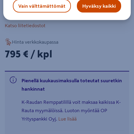
Vain välttämättömät
Hyväksy kaikki
Katso vastuullisuustiedot
Katso liitetiedostot
Hinta verkkokaupassa
795€/kpl
795 €
/ kpl
Pienellä kuukausimaksulla toteutat suuretkin
hankinnat
K-Raudan Remppatilillä voit maksaa kaikissa K-
Rauta myymälöissä. Luoton myöntää OP
Yrityspankki Oyj.
Lue lisää