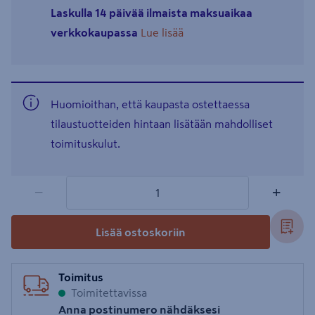
Laskulla 14 päivää ilmaista maksuaikaa
verkkokaupassa
Lue lisää
Huomioithan, että kaupasta ostettaessa
tilaustuotteiden hintaan lisätään mahdolliset
toimituskulut.
1 tuotetta
Määrä
−
+
Lisää ostoskoriin
Toimitus
Toimitettavissa
Anna postinumero nähdäksesi