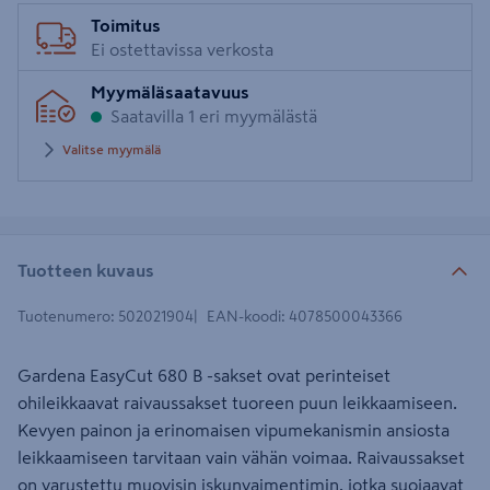
Toimitus
Ei ostettavissa verkosta
Myymäläsaatavuus
Saatavilla 1 eri myymälästä
Valitse myymälä
Tuotteen kuvaus
Tuotenumero
:
502021904
EAN-koodi
:
4078500043366
Gardena EasyCut 680 B -sakset ovat perinteiset
ohileikkaavat raivaussakset tuoreen puun leikkaamiseen.
Kevyen painon ja erinomaisen vipumekanismin ansiosta
leikkaamiseen tarvitaan vain vähän voimaa. Raivaussakset
on varustettu muovisin iskunvaimentimin, jotka suojaavat