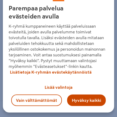
Edellinen
Seura
Parempaa palvelua
evästeiden avulla
K-ryhmä kumppaneineen käyttää palveluissaan
evästeitä, joiden avulla palvelumme toimivat
toivotulla tavalla. Lisäksi evästeiden avulla mitataan
palveluiden tehokkuutta sekä mahdollistetaan
yksilöllinen ostokokemus ja personoidun mainonnan
tarjoaminen. Voit antaa suostumuksesi painamalla
”Hyväksy kaikki”. Pystyt muuttamaan valintojasi
myöhemmin ”Evästeasetukset”-linkin kautta.
Lisätietoja K-ryhmän evästekäytännöistä
Zoomaa kuvaa sormilla kosketusnäytöllä
Lisää valintoja
Vain välttämättömät
Hyväksy kaikki
GARDENA