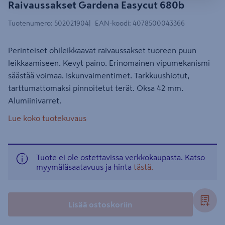
Raivaussakset Gardena Easycut 680b
Tuotenumero
:
502021904
EAN-koodi
:
4078500043366
Perinteiset ohileikkaavat raivaussakset tuoreen puun
leikkaamiseen. Kevyt paino. Erinomainen vipumekanismi
säästää voimaa. Iskunvaimentimet. Tarkkuushiotut,
tarttumattomaksi pinnoitetut terät. Oksa 42 mm.
Alumiinivarret.
Lue koko tuotekuvaus
Tuote ei ole ostettavissa verkkokaupasta. Katso
myymäläsaatavuus ja hinta
tästä.
Lisää ostoskoriin