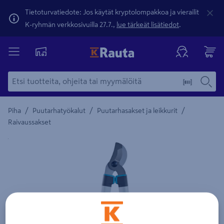
Tietoturvatiedote: Jos käytät kryptolompakkoa ja vierailit
K-ryhmän verkkosivuilla 27.7.,
lue tärkeät lisätiedot
.
/
/
/
Piha
Puutarhatyökalut
Puutarhasakset ja leikkurit
Raivaussakset
Yksityiskohtainen kuvaus löytyy Tuotteen kuvaus -maamerki