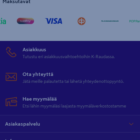
Maksutavat
Asiakkuus
Tutustu eri asiakkuusvaihtoehtoihin K-Raudassa.
Ota yhteyttä
Jätä meille palautetta tai lähetä yhteydenottopyyntö.
Hae myymälää
Etsi lähin myymäläsi laajasta myymäläverkostostamme
Asiakaspalvelu