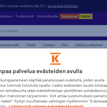
lit K-ryhmän verkkosivuilla 27.7.,
lue tärkeät lisätiedot
.
ssilaskuri
Tuotemerkit
Ammattilaisille
Tarjoukset
Outlet
ntamateriaalit
Maalit
Työkalut
Piha
Sähkö ja valaisimet
maamerkistä
VUORIO
paa palvelua evästeiden avulla
Saumauskumi 8x
kumppaneineen käyttää palveluissaan evästeitä, joiden avulla
me toimivat toivotulla tavalla. Lisäksi evästeiden avulla mitata
Tuotenumero
:
500661283
EA
den tehokkuutta sekä mahdollistetaan yksilöllinen ostokokemus 
dun mainonnan tarjoaminen. Voit antaa suostumuksesi painama
Saumauskumilla levitetään 
 kaikki”. Pystyt muuttamaan valintojasi myöhemmin ”Evästease
utta.
Lisätietoja K-ryhmän evästekäytännöistä