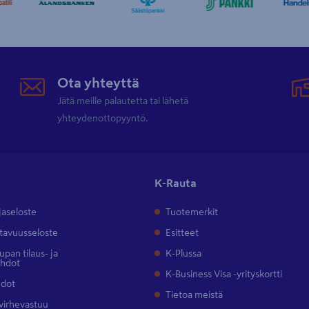
Ota yhteyttä
Jätä meille palautetta tai lähetä
yhteydenottopyyntö.
K-Rauta
jaseloste
Tuotemerkit
tavuusseloste
Esitteet
pan tilaus- ja
K-Plussa
ehdot
K-Business Visa -yrityskortti
hdot
Tietoa meistä
 virhevastuu