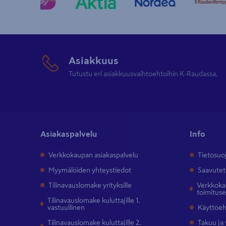
Asiakkuus
Tutustu eri asiakkuusvaihtoehtoihin K-Raudassa.
Asiakaspalvelu
Info
Verkkokaupan asiakaspalvelu
Tietosuo
Myymälöiden yhteystiedot
Saavutet
Tilinavauslomake yrityksille
Verkkokau
toimitus
Tilinavauslomake kuluttajille 1.
vastuullinen
Käyttöe
Tilinavauslomake kuluttajille 2.
Takuu ja