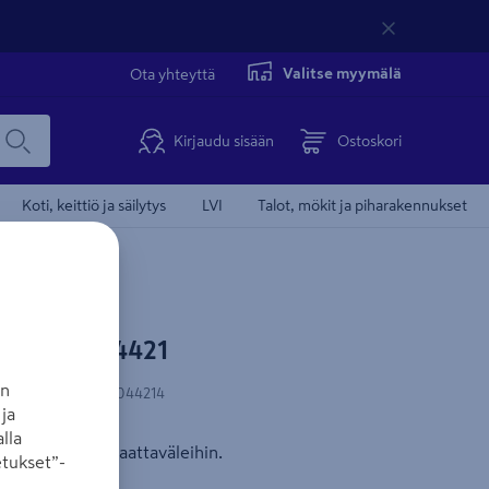
Valitse myymälä
Ota yhteyttä
Kirjaudu sisään
Ostoskori
Koti, keittiö ja säilytys
LVI
Talot, mökit ja piharakennukset
20cm VU-4421
an
N-koodi
:
6417289044214
ja
lla
saumauslaasti laattaväleihin.
tukset”-