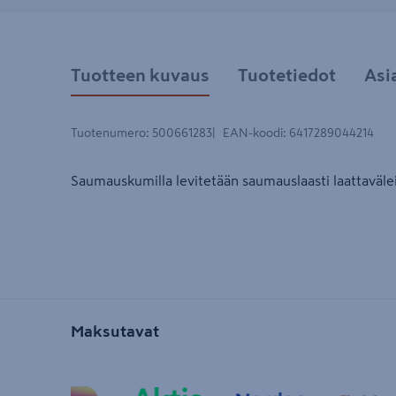
Tuotteen kuvaus
Tuotetiedot
Asi
Tuotenumero
:
500661283
EAN-koodi
:
6417289044214
Saumauskumilla levitetään saumauslaasti laattavälei
Maksutavat