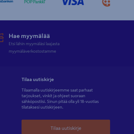
Hae myymälää
Etsi lähin myymäläsi laajasta
myymäläverkostostamme
Tilaa uutiskirje
Tilaamalla uutiskirjeemme saat parhaat
tarjoukset, vinkit ja ohjeet suoraan
sähköpostiisi. Sinun pitää olla yli 18-vuotias
tilataksesi uutiskirjeen.
Tilaa uutiskirje