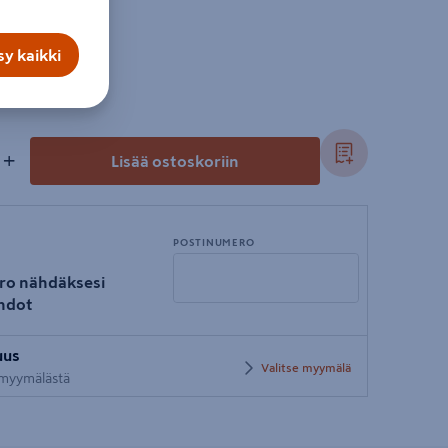
y kaikki
+
Lisää ostoskoriin
POSTINUMERO
ro nähdäksesi
hdot
Syötä
uus
postinumero
Valitse myymälä
i myymälästä