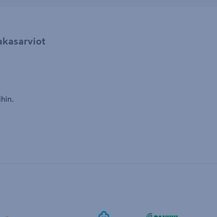
akasarviot
hin.