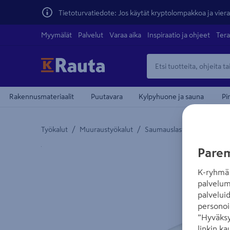
Tietoturvatiedote: Jos käytät kryptolompakkoa ja vierai
Myymälät
Palvelut
Varaa aika
Inspiraatio ja ohjeet
Tera
Rakennusmateriaalit
Puutavara
Kylpyhuone ja sauna
Pi
/
/
Työkalut
Muuraustyökalut
Saumauslastat
Yksityiskohtainen kuvaus löytyy Tuotteen kuvaus -
Parem
K-ryhmä 
palvelum
palvelui
personoi
”Hyväksy
linkin ka