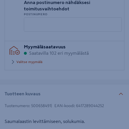
Anna postinumero nähdäksesi
toimitusvaihtoehdot
POSTINUMERO
Syötä
Myymäläsaatavuus
postinumero
Saatavilla 102 eri myymälästä
Valitse myymälä
Tuotteen kuvaus
Tuotenumero
:
500658491
EAN-koodi
:
6417289044252
Saumalaastin levittämiseen, solukumia.