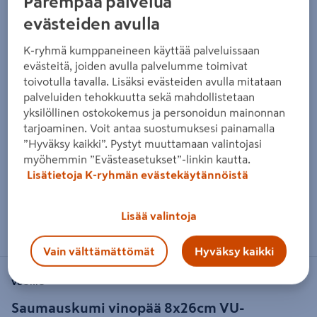
Parempaa palvelua
evästeiden avulla
K-ryhmä kumppaneineen käyttää palveluissaan
evästeitä, joiden avulla palvelumme toimivat
toivotulla tavalla. Lisäksi evästeiden avulla mitataan
palveluiden tehokkuutta sekä mahdollistetaan
yksilöllinen ostokokemus ja personoidun mainonnan
tarjoaminen. Voit antaa suostumuksesi painamalla
”Hyväksy kaikki”. Pystyt muuttamaan valintojasi
myöhemmin ”Evästeasetukset”-linkin kautta.
Lisätietoja K-ryhmän evästekäytännöistä
Zoomaa kuvaa sormilla kosketusnäytöllä
Lisää valintoja
Vain välttämättömät
Hyväksy kaikki
VUORIO
Saumauskumi vinopää 8x26cm VU-