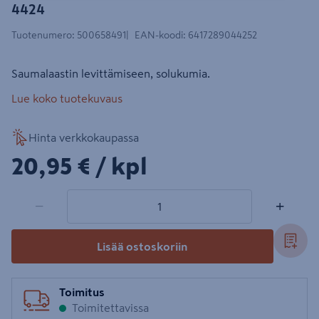
4424
Tuotenumero
:
500658491
EAN-koodi
:
6417289044252
Saumalaastin levittämiseen, solukumia.
Lue koko tuotekuvaus
Hinta verkkokaupassa
20,95€/kpl
20,95 €
/ kpl
1 tuotetta
Määrä
−
+
Lisää ostoskoriin
Toimitus
Toimitettavissa