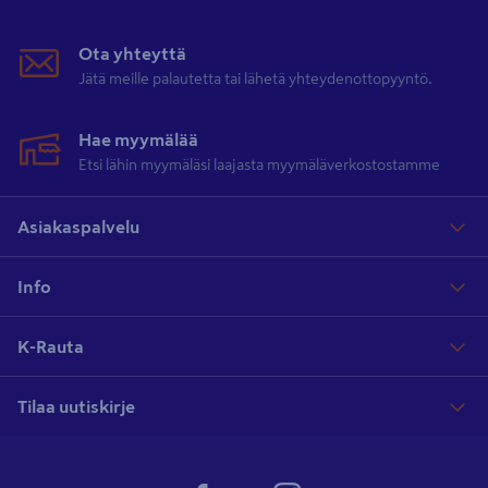
Ota yhteyttä
Jätä meille palautetta tai lähetä yhteydenottopyyntö.
Hae myymälää
Etsi lähin myymäläsi laajasta myymäläverkostostamme
Asiakaspalvelu
Info
K-Rauta
Tilaa uutiskirje