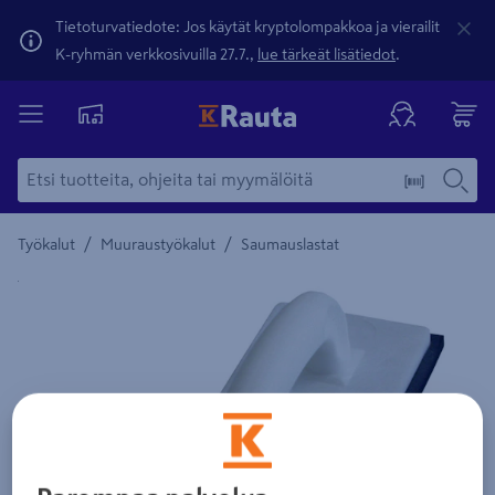
Tietoturvatiedote: Jos käytät kryptolompakkoa ja vierailit
K-ryhmän verkkosivuilla 27.7.,
lue tärkeät lisätiedot
.
/
/
Työkalut
Muuraustyökalut
Saumauslastat
Yksityiskohtainen kuvaus löytyy Tuotteen kuvaus -maamerki