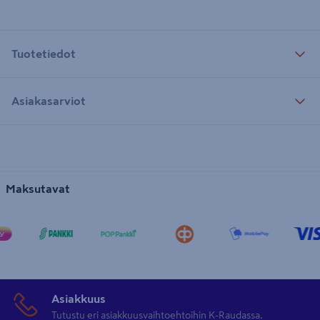
Tuotetiedot
Asiakasarviot
Maksutavat
Asiakkuus
Tutustu eri asiakkuusvaihtoehtoihin K-Raudassa.