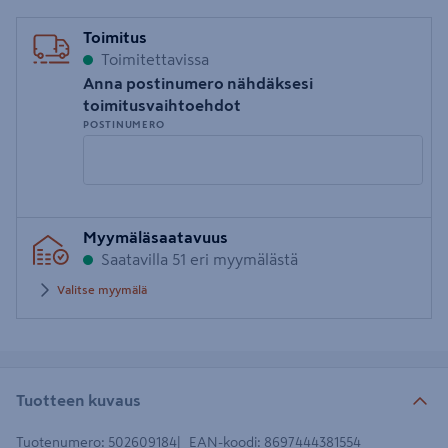
Toimitus
Toimitettavissa
Anna postinumero nähdäksesi
toimitusvaihtoehdot
POSTINUMERO
Syötä
Myymäläsaatavuus
postinumero
Saatavilla 51 eri myymälästä
Valitse myymälä
Tuotteen kuvaus
Tuotenumero
:
502609184
EAN-koodi
:
8697444381554