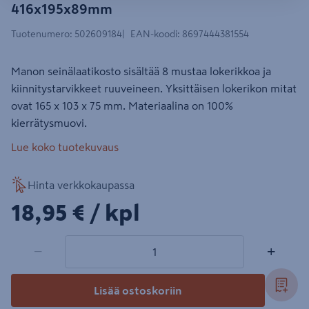
416x195x89mm
Tuotenumero
:
502609184
EAN-koodi
:
8697444381554
Manon seinälaatikosto sisältää 8 mustaa lokerikkoa ja
kiinnitystarvikkeet ruuveineen. Yksittäisen lokerikon mitat
ovat 165 x 103 x 75 mm. Materiaalina on 100%
kierrätysmuovi.
Lue koko tuotekuvaus
Hinta verkkokaupassa
18,95€/kpl
18,95 €
/ kpl
1 tuotetta
Määrä
−
+
Lisää ostoskoriin