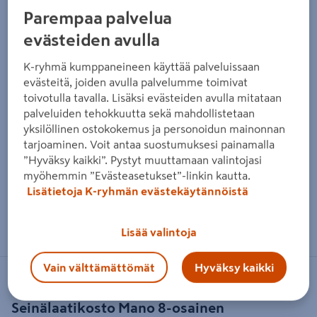
Parempaa palvelua
evästeiden avulla
K-ryhmä kumppaneineen käyttää palveluissaan
evästeitä, joiden avulla palvelumme toimivat
toivotulla tavalla. Lisäksi evästeiden avulla mitataan
palveluiden tehokkuutta sekä mahdollistetaan
yksilöllinen ostokokemus ja personoidun mainonnan
tarjoaminen. Voit antaa suostumuksesi painamalla
”Hyväksy kaikki”. Pystyt muuttamaan valintojasi
myöhemmin ”Evästeasetukset”-linkin kautta.
Lisätietoja K-ryhmän evästekäytännöistä
Zoomaa kuvaa sormilla kosketusnäytöllä
Lisää valintoja
Vain välttämättömät
Hyväksy kaikki
MANO
Seinälaatikosto Mano 8-osainen