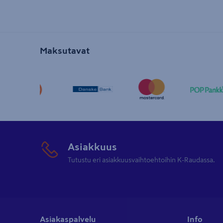
Maksutavat
Asiakkuus
Tutustu eri asiakkuusvaihtoehtoihin K-Raudassa.
Asiakaspalvelu
Info