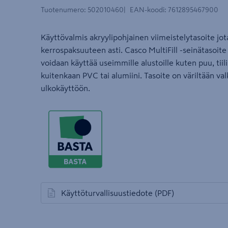
Tuotenumero
:
502010460
EAN-koodi
:
7612895467900
Käyttövalmis akryylipohjainen viimeistelytasoite jot
kerrospaksuuteen asti. Casco MultiFill -seinätasoite e
voidaan käyttää useimmille alustoille kuten puu, tiili,
kuitenkaan PVC tai alumiini. Tasoite on väriltään val
ulkokäyttöön.
Käyttöturvallisuustiedote
(PDF)
avautuu uuteen välilehteen