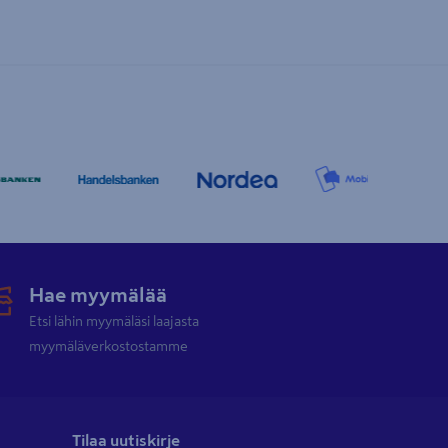
Hae myymälää
Etsi lähin myymäläsi laajasta
myymäläverkostostamme
Tilaa uutiskirje