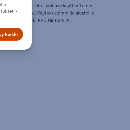
lla
en viimeistelytasoite, voidaan käyttää 1 cm:n
tukset”-
tistu tai halkeile. Käyttö useimmille alustoille
alli ja kuitulevy. Ei PVC tai alumiini.
y kaikki