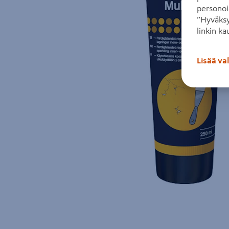
personoi
”Hyväksy
linkin ka
Lisää va