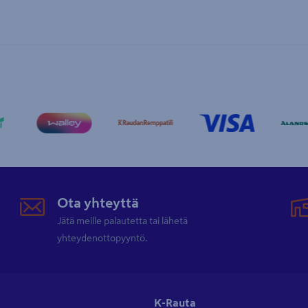
Ota yhteyttä
Jätä meille palautetta tai lähetä
yhteydenottopyyntö.
K-Rauta