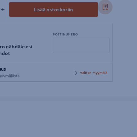
+
Lisää ostoskoriin
POSTINUMERO
ro nähdäksesi
hdot
Syötä
uus
postinumero
Valitse myymälä
 myymälästä