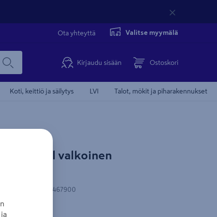
Valitse myymälä
Ota yhteyttä
Kirjaudu sisään
Ostoskori
Koti, keittiö ja säilytys
LVI
Talot, mökit ja piharakennukset
o Multifill valkoinen
N-koodi
:
7612895467900
an
ja
u