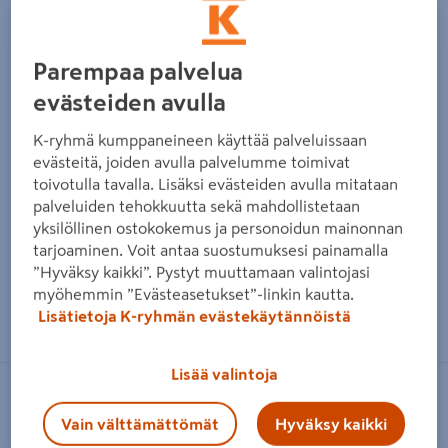
Parempaa palvelua
evästeiden avulla
K-ryhmä kumppaneineen käyttää palveluissaan
evästeitä, joiden avulla palvelumme toimivat
toivotulla tavalla. Lisäksi evästeiden avulla mitataan
palveluiden tehokkuutta sekä mahdollistetaan
yksilöllinen ostokokemus ja personoidun mainonnan
tarjoaminen. Voit antaa suostumuksesi painamalla
”Hyväksy kaikki”. Pystyt muuttamaan valintojasi
myöhemmin ”Evästeasetukset”-linkin kautta.
Zoomaa kuvaa sormilla kosketusnäytöllä
Lisätietoja K-ryhmän evästekäytännöistä
Lisää valintoja
ORAS
Vain välttämättömät
Hyväksy kaikki
Suihkuletku Oras 241014 muovi 1,5m