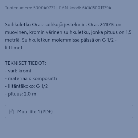
Tuotenumero
:
500040722
EAN-koodi
:
6414150013294
Suihkuletku Oras-suihkujärjestelmiin. Oras 241014 on
muovinen, kromin värinen suihkuletku, jonka pituus on 1,5
metriä. Suihkuletkun molemmissa päissä on G 1/2 -
liittimet.
TEKNISET TIEDOT:
- väri: kromi
- materiaali: komposiitti
- liitäntäkoko: G 1/2
- pituus: 2,0 m
Muu liite 1
(PDF)
avautuu uuteen välilehteen