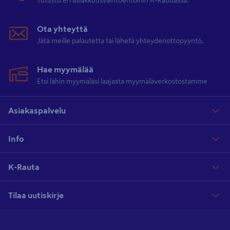
Tutustu eri asiakkuusvaihtoehtoihin K-Raudassa.
Ota yhteyttä
Jätä meille palautetta tai lähetä yhteydenottopyyntö.
Hae myymälää
Etsi lähin myymäläsi laajasta myymäläverkostostamme
Asiakaspalvelu
Info
K-Rauta
Tilaa uutiskirje