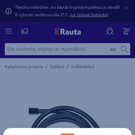
Tietoturvatiedote: Jos käytät kryptolompakkoa ja vierailit
K-ryhmän verkkosivuilla 27.7.,
lue tärkeät lisätiedot
.
/
/
Kylpyhuone ja sauna
Suihkut
Suihkuletkut
Yksityiskohtainen kuvaus löytyy Tuotteen kuvaus -maamerki
Edellinen
Seura