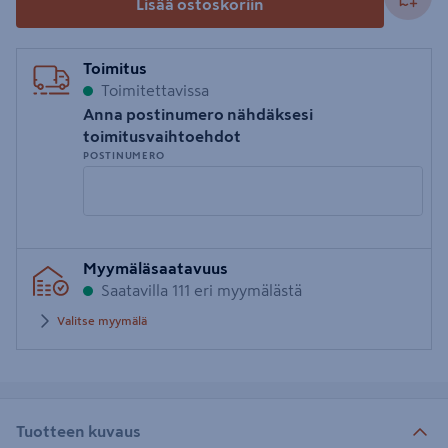
Lisää ostoskoriin
Toimitus
Toimitettavissa
Anna postinumero nähdäksesi
toimitusvaihtoehdot
POSTINUMERO
Syötä
Myymäläsaatavuus
postinumero
Saatavilla 111 eri myymälästä
Valitse myymälä
Tuotteen kuvaus