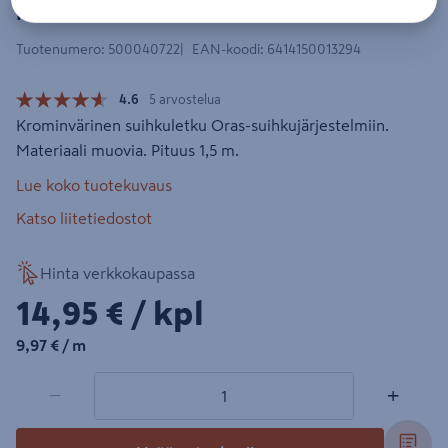
kromi
Tuotenumero
:
500040722
EAN-koodi
:
6414150013294
4.6
5 arvostelua
Krominvärinen suihkuletku Oras-suihkujärjestelmiin.
Materiaali muovia. Pituus 1,5 m.
Lue koko tuotekuvaus
Katso liitetiedostot
Hinta verkkokaupassa
14,95€/kpl
14,95 €
/ kpl
9,97€/m
9,97 €
/ m
1 tuotetta
Määrä
−
+