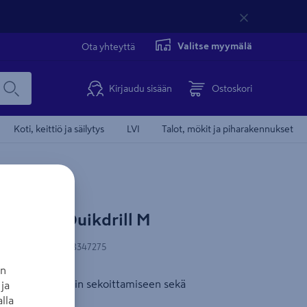
Valitse myymälä
Ota yhteyttä
Kirjaudu sisään
Ostoskori
Koti, keittiö ja säilytys
LVI
Talot, mökit ja piharakennukset
 kairaan Quikdrill M
N-koodi
:
5905568347275
an
kseen, kompostin sekoittamiseen sekä
ja
lla
sentamiseen.