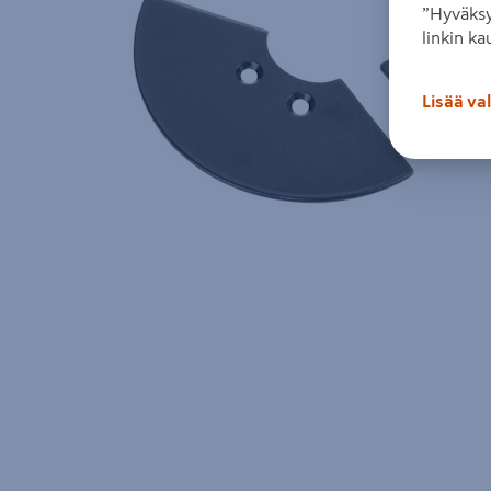
”Hyväksy
linkin ka
Lisää va