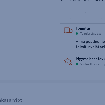
1 tuotetta
Määrä
−
Toimitus
Toimitettavissa
Anna postinume
toimitusvaihtoe
Myymäläsaatav
Saatavilla 7 eri 
akasarviot