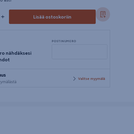
+
Lisää ostoskoriin
POSTINUMERO
ro nähdäksesi
hdot
Syötä
uus
postinumero
Valitse myymälä
myymälästä