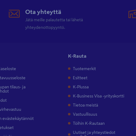
Ota yhteyttä
Jätä meille palautetta tai lähetä
yhteydenottopyyntö.
K-Rauta
jaseloste
Tuotemerkit
tavuusseloste
Esitteet
pan tilaus- ja
K-Plussa
ehdot
K-Business Visa -yrityskortti
hdot
Tietoa meistä
 virhevastuu
Vastuullisuus
 evästekäytännöt
Töihin K-Rautaan
etukset
Uutiset ja yhteystiedot