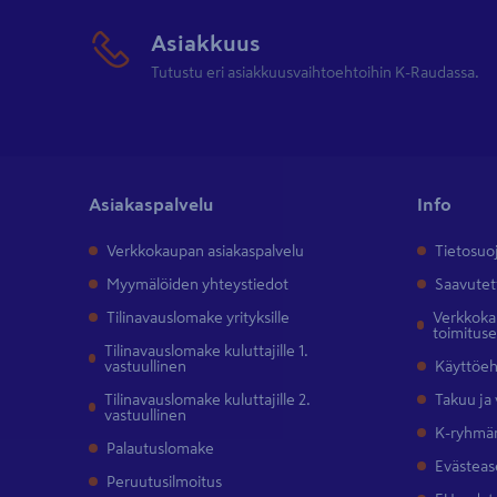
Asiakkuus
Tutustu eri asiakkuusvaihtoehtoihin K-Raudassa.
Asiakaspalvelu
Info
Verkkokaupan asiakaspalvelu
Tietosuo
Myymälöiden yhteystiedot
Saavutet
Tilinavauslomake yrityksille
Verkkokau
toimitus
Tilinavauslomake kuluttajille 1.
vastuullinen
Käyttöe
Tilinavauslomake kuluttajille 2.
Takuu ja
vastuullinen
K-ryhmän
Palautuslomake
Evästeas
Peruutusilmoitus