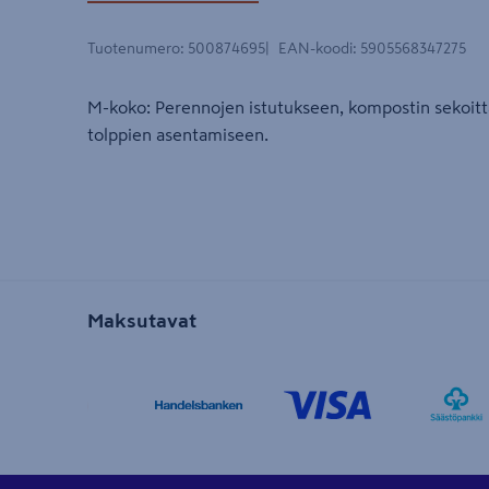
Tuotenumero
:
500874695
EAN-koodi
:
5905568347275
M-koko: Perennojen istutukseen, kompostin sekoit
tolppien asentamiseen.
Maksutavat