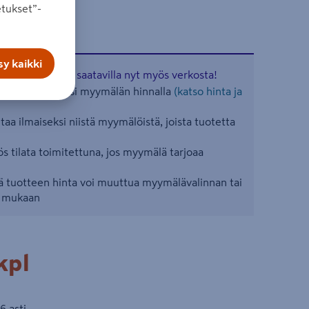
tukset”-
y kaikki
aisia tuotteita saatavilla nyt myös verkosta!
ään valitsemasi myymälän hinnalla
(katso hinta ja
aa ilmaiseksi niistä myymälöistä, joista tuotetta
s tilata toimitettuna, jos myymälä tarjoaa
 tuotteen hinta voi muuttua myymälävalinnan tai
n mukaan
pl
kpl
6 asti