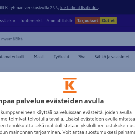
lit K-ryhmän verkkosivuilla 27.7.,
lue tärkeät lisätiedot
.
ssilaskuri
Tuotemerkit
Ammattilaisille
Tarjoukset
Outlet
ntamateriaalit
Maalit
Työkalut
Piha
Sähkö ja valaisimet
maamerkistä
FISKARS
Terä Fiskars puut
paa palvelua evästeiden avulla
Tuotenumero
:
500874695
EA
kumppaneineen käyttää palveluissaan evästeitä, joiden avulla
me toimivat toivotulla tavalla. Lisäksi evästeiden avulla mitata
M-koko: Perennojen istutu
den tehokkuutta sekä mahdollistetaan yksilöllinen ostokokemus 
dun mainonnan tarjoaminen. Voit antaa suostumuksesi painama
keskikokoisten tolppien a