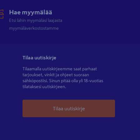
Hae myymälää
Etsi lähin myymäläsi laajasta
myymäläverkostostamme
Tilaa uutiskirje
Tilaamalla uutiskirjeemme saat parhaat
tarjoukset, vinkit ja ohjeet suoraan
sähköpostiisi. Sinun pitää olla yli 18-vuotias
tilataksesi uutiskirjeen.
Tilaa uutiskirje