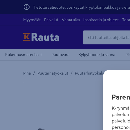
Tietoturvatiedote: Jos käytät kryptolompakkoa ja vierai
Myymälät
Palvelut
Varaa aika
Inspiraatio ja ohjeet
Tera
Rakennusmateriaalit
Puutavara
Kylpyhuone ja sauna
Pi
/
/
Piha
Puutarhatyökalut
Puutarhatyökalujen varaosat
Yksityiskohtainen kuvaus löytyy Tuotteen kuvaus -
Parem
K-ryhmä 
palvelum
palvelui
personoi