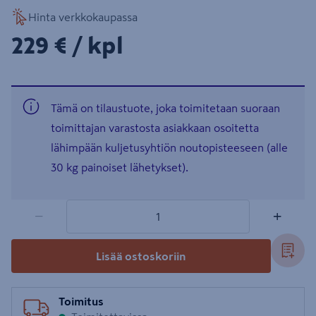
Hinta verkkokaupassa
229€/kpl
229 €
/ kpl
Tämä on tilaustuote, joka toimitetaan suoraan
toimittajan varastosta asiakkaan osoitetta
lähimpään kuljetusyhtiön noutopisteeseen (alle
30 kg painoiset lähetykset).
1 tuotetta
Määrä
−
+
Lisää ostoskoriin
Toimitus