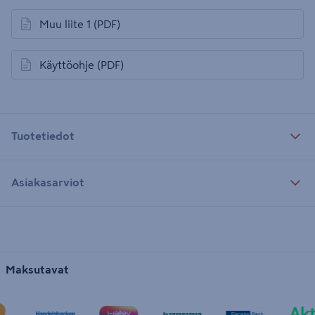
Muu liite 1
(PDF)
avautuu uuteen välilehteen
Käyttöohje
(PDF)
avautuu uuteen välilehteen
Tuotetiedot
Asiakasarviot
Maksutavat