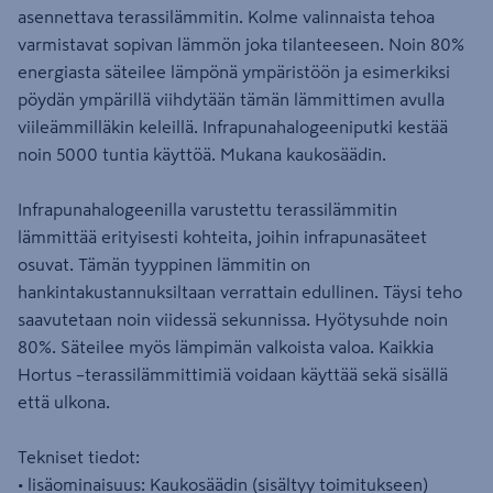
asennettava terassilämmitin. Kolme valinnaista tehoa
varmistavat sopivan lämmön joka tilanteeseen. Noin 80%
energiasta säteilee lämpönä ympäristöön ja esimerkiksi
pöydän ympärillä viihdytään tämän lämmittimen avulla
viileämmilläkin keleillä. Infrapunahalogeeniputki kestää
noin 5000 tuntia käyttöä. Mukana kaukosäädin.
Infrapunahalogeenilla varustettu terassilämmitin
lämmittää erityisesti kohteita, joihin infrapunasäteet
osuvat. Tämän tyyppinen lämmitin on
hankintakustannuksiltaan verrattain edullinen. Täysi teho
saavutetaan noin viidessä sekunnissa. Hyötysuhde noin
80%. Säteilee myös lämpimän valkoista valoa. Kaikkia
Hortus –terassilämmittimiä voidaan käyttää sekä sisällä
että ulkona.
Tekniset tiedot:
• lisäominaisuus: Kaukosäädin (sisältyy toimitukseen)