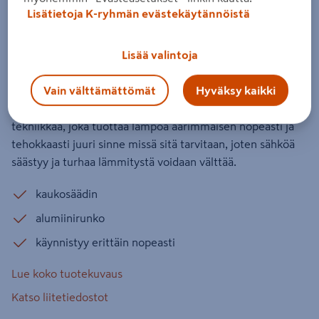
Terassilämmitin, pöytämalli 'Ufo'
Lisätietoja K-ryhmän evästekäytännöistä
800/1200/2100 W HA, musta
HORTUS
Lisää valintoja
Tuotenumero
:
502642748
EAN-koodi
:
5705858064772
Vain välttämättömät
Hyväksy kaikki
HORTUS -terassilämmittimet edustavat modernia
tekniikkaa, joka tuottaa lämpöä äärimmäisen nopeasti ja
tehokkaasti juuri sinne missä sitä tarvitaan, joten sähköä
säästyy ja turhaa lämmitystä voidaan välttää.
kaukosäädin
alumiinirunko
käynnistyy erittäin nopeasti
Lue koko tuotekuvaus
Katso liitetiedostot