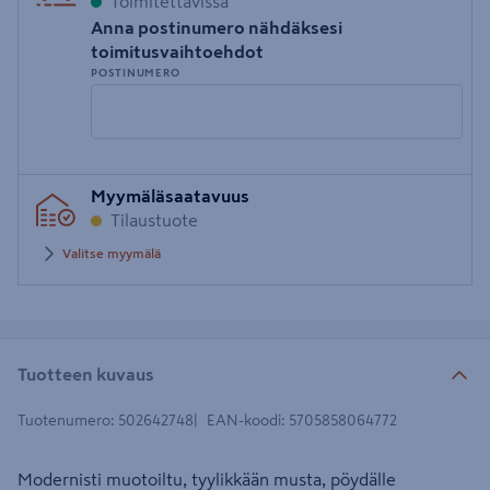
Toimitettavissa
Anna postinumero nähdäksesi
toimitusvaihtoehdot
POSTINUMERO
Syötä
Myymäläsaatavuus
postinumero
Tilaustuote
Valitse myymälä
Tuotteen kuvaus
Tuotenumero
:
502642748
EAN-koodi
:
5705858064772
Modernisti muotoiltu, tyylikkään musta, pöydälle