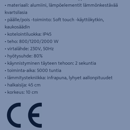
• materiaali: alumiini, lämpöelementit lämmönkestävää
kvartsilasia
• päälle/pois -toiminto: Soft touch -käyttökytkin,
kaukosäädin
• kotelointiluokka: IP45
• teho: 800/1200/2000 W
• virtalähde: 230V, 50Hz
• hyötysuhde: 80%
• käynnistyminen täyteen tehoon: 2 sekuntia
• toiminta-aika: 5000 tuntia
• lämmitystekniikka: infrapuna, lyhyet aallonpituudet
• halkaisija: 45 cm
• korkeus: 10 cm