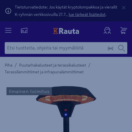
Tietoturvatiedote: Jos käytät kryptolompakkoa ja vierailit
K-ryhmän verkkosivuilla 27.7.,
lue tärkeät lisätiedot
.
/
/
Piha
Puutarhakalusteet ja terassikalusteet
Terassilämmittimet ja infrapunalämmittimet
Yksityiskohtainen kuvaus löytyy Tuotteen kuvaus -maamerki
Ilmainen toimitus