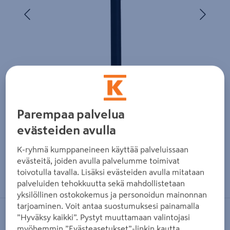
Edellinen
Seura
Parempaa palvelua
evästeiden avulla
K-ryhmä kumppaneineen käyttää palveluissaan
evästeitä, joiden avulla palvelumme toimivat
Zoomaa kuvaa sormilla kosketusnäytöllä
toivotulla tavalla. Lisäksi evästeiden avulla mitataan
palveluiden tehokkuutta sekä mahdollistetaan
yksilöllinen ostokokemus ja personoidun mainonnan
tarjoaminen. Voit antaa suostumuksesi painamalla
”Hyväksy kaikki”. Pystyt muuttamaan valintojasi
HORTUS
myöhemmin ”Evästeasetukset”-linkin kautta.