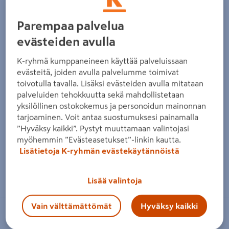
Edellinen
Seura
Parempaa palvelua
evästeiden avulla
K-ryhmä kumppaneineen käyttää palveluissaan
evästeitä, joiden avulla palvelumme toimivat
toivotulla tavalla. Lisäksi evästeiden avulla mitataan
palveluiden tehokkuutta sekä mahdollistetaan
yksilöllinen ostokokemus ja personoidun mainonnan
tarjoaminen. Voit antaa suostumuksesi painamalla
”Hyväksy kaikki”. Pystyt muuttamaan valintojasi
myöhemmin ”Evästeasetukset”-linkin kautta.
Lisätietoja K-ryhmän evästekäytännöistä
Zoomaa kuvaa sormilla kosketusnäytöllä
Lisää valintoja
Vain välttämättömät
Hyväksy kaikki
BOSCH GREEN