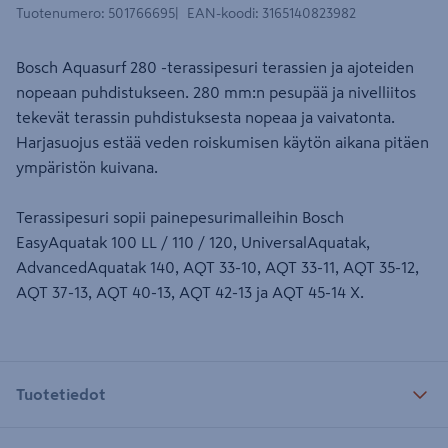
Tuotenumero
:
501766695
EAN-koodi
:
3165140823982
Bosch Aquasurf 280 -terassipesuri terassien ja ajoteiden
nopeaan puhdistukseen. 280 mm:n pesupää ja nivelliitos
tekevät terassin puhdistuksesta nopeaa ja vaivatonta.
Harjasuojus estää veden roiskumisen käytön aikana pitäen
ympäristön kuivana.
Terassipesuri sopii painepesurimalleihin Bosch
EasyAquatak 100 LL / 110 / 120, UniversalAquatak,
AdvancedAquatak 140, AQT 33-10, AQT 33-11, AQT 35-12,
AQT 37-13, AQT 40-13, AQT 42-13 ja AQT 45-14 X.
Tuotetiedot