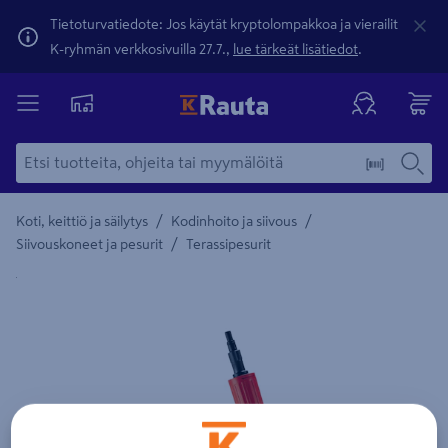
Tietoturvatiedote: Jos käytät kryptolompakkoa ja vierailit
K-ryhmän verkkosivuilla 27.7.,
lue tärkeät lisätiedot
.
/
/
Koti, keittiö ja säilytys
Kodinhoito ja siivous
/
Siivouskoneet ja pesurit
Terassipesurit
Yksityiskohtainen kuvaus löytyy Tuotteen kuvaus -maamerki