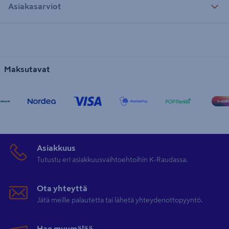
Asiakasarviot
Maksutavat
Asiakkuus
Tutustu eri asiakkuusvaihtoehtoihin K-Raudassa.
Ota yhteyttä
Jätä meille palautetta tai lähetä yhteydenottopyyntö.
Hae myymälää