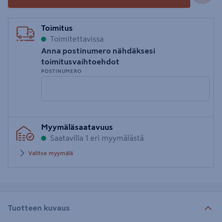
Toimitus
Toimitettavissa
Anna postinumero nähdäksesi
toimitusvaihtoehdot
POSTINUMERO
Syötä
Myymäläsaatavuus
postinumero
Saatavilla 1 eri myymälästä
Valitse myymälä
Tuotteen kuvaus