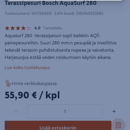
Terassipesuri Bosch AquaSurf 280
Tuotenumero
:
501766695
EAN-koodi
:
3165140823982
4.0
1 arvostelu
Aquasurf 280 -terassipesuri sopii kaikkiin AQT-
painepesureihin. Suuri 280 mm:n pesupää ja nivelliitos
tekevät terassin puhdistuksesta nopeaa ja vaivatonta.
Harjasuojus estää veden roiskumisen käytön aikana.
Lue koko tuotekuvaus
Hinta verkkokaupassa
55,90€/kpl
55,90 €
/ kpl
1 tuotetta
Määrä
−
+
Lisää ostoskoriin