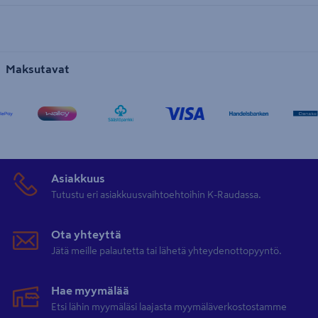
Maksutavat
Asiakkuus
Tutustu eri asiakkuusvaihtoehtoihin K-Raudassa.
Ota yhteyttä
Jätä meille palautetta tai lähetä yhteydenottopyyntö.
Hae myymälää
Etsi lähin myymäläsi laajasta myymäläverkostostamme