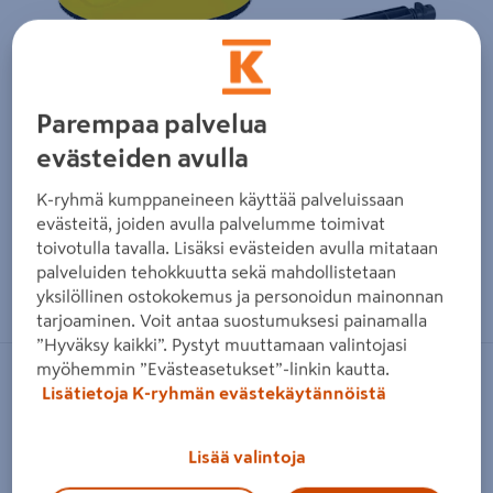
Parempaa palvelua
evästeiden avulla
K-ryhmä kumppaneineen käyttää palveluissaan
evästeitä, joiden avulla palvelumme toimivat
toivotulla tavalla. Lisäksi evästeiden avulla mitataan
palveluiden tehokkuutta sekä mahdollistetaan
Zoomaa kuvaa sormilla kosketusnäytöllä
yksilöllinen ostokokemus ja personoidun mainonnan
tarjoaminen. Voit antaa suostumuksesi painamalla
”Hyväksy kaikki”. Pystyt muuttamaan valintojasi
myöhemmin ”Evästeasetukset”-linkin kautta.
KÄRCHER
Lisätietoja K-ryhmän evästekäytännöistä
Terassipesuri Kärcher T2
Lisää valintoja
Tuotenumero
:
502519027
EAN-koodi
:
4054278513683