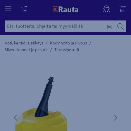
/
/
Koti, keittiö ja säilytys
Kodinhoito ja siivous
/
Siivouskoneet ja pesurit
Terassipesurit
Yksityiskohtainen kuvaus löytyy Tuotteen kuvaus -maamerki
Edellinen
Seura