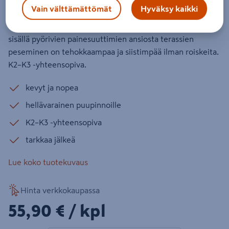
Vain välttämättömät
Hyväksy kaikki
Kätevä painepesuriin liitettävä lisävaruste pienten
terassien ja muiden tasojen puhdistukseen. Roiskesuojan
sisällä pyörivien painesuuttimien ansiosta terassien
peseminen on tehokkaampaa ja siistimpää ilman roiskeita.
K2–K3 -yhteensopiva.
kevyt ja nopea
hellävarainen puupinnoille
K2–K3 -yhteensopiva
tarkkaa jälkeä
Lue koko tuotekuvaus
Hinta verkkokaupassa
55,90€/kpl
55,90 €
/ kpl