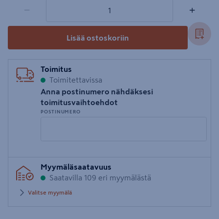
1 tuotetta
Määrä
−
+
Lisää ostoskoriin
Toimitus
Toimitettavissa
Anna postinumero nähdäksesi
toimitusvaihtoehdot
POSTINUMERO
Syötä
Myymäläsaatavuus
postinumero
Saatavilla 109 eri myymälästä
Valitse myymälä