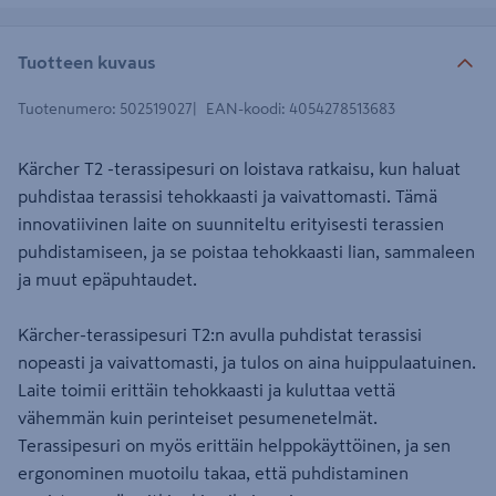
Tuotteen kuvaus
Tuotenumero
:
502519027
EAN-koodi
:
4054278513683
Kärcher T2 -terassipesuri on loistava ratkaisu, kun haluat
puhdistaa terassisi tehokkaasti ja vaivattomasti. Tämä
innovatiivinen laite on suunniteltu erityisesti terassien
puhdistamiseen, ja se poistaa tehokkaasti lian, sammaleen
ja muut epäpuhtaudet.
Kärcher-terassipesuri T2:n avulla puhdistat terassisi
nopeasti ja vaivattomasti, ja tulos on aina huippulaatuinen.
Laite toimii erittäin tehokkaasti ja kuluttaa vettä
vähemmän kuin perinteiset pesumenetelmät.
Terassipesuri on myös erittäin helppokäyttöinen, ja sen
ergonominen muotoilu takaa, että puhdistaminen