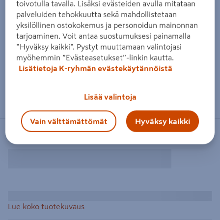
toivotulla tavalla. Lisäksi evästeiden avulla mitataan
palveluiden tehokkuutta sekä mahdollistetaan
yksilöllinen ostokokemus ja personoidun mainonnan
tarjoaminen. Voit antaa suostumuksesi painamalla
”Hyväksy kaikki”. Pystyt muuttamaan valintojasi
myöhemmin ”Evästeasetukset”-linkin kautta.
Lisätietoja K-ryhmän evästekäytännöistä
Lisää valintoja
Vain välttämättömät
Hyväksy kaikki
Lue koko tuotekuvaus