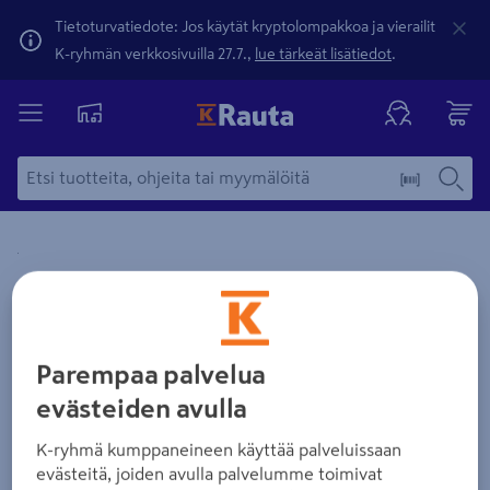
Tietoturvatiedote: Jos käytät kryptolompakkoa ja vierailit
K-ryhmän verkkosivuilla 27.7.,
lue tärkeät lisätiedot
.
Yksityiskohtainen kuvaus löytyy Tuotteen kuvaus -maamerki
Zoomaa kuvaa sormilla kosketusnäytöllä
Parempaa palvelua
evästeiden avulla
K-ryhmä kumppaneineen käyttää palveluissaan
evästeitä, joiden avulla palvelumme toimivat