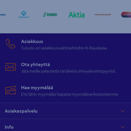
Asiakkuus
Tutustu eri asiakkuusvaihtoehtoihin K-Raudassa.
Ota yhteyttä
Jätä meille palautetta tai lähetä yhteydenottopyyntö.
Hae myymälää
Etsi lähin myymäläsi laajasta myymäläverkostostamme
Asiakaspalvelu
Info