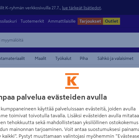
lit K-ryhmän verkkosivuilla 27.7.,
lue tärkeät lisätiedot
.
ssilaskuri
Tuotemerkit
Ammattilaisille
Tarjoukset
Outlet
ntamateriaalit
Maalit
Työkalut
Piha
Sähkö ja valaisimet
/
laistuksen ohjaus
Valaisinpistotulpat
maamerkistä
ABB
paa palvelua evästeiden avulla
Valaisinpistotu
kumppaneineen käyttää palveluissaan evästeitä, joiden avulla
Tuotenumero
:
500657918
EA
me toimivat toivotulla tavalla. Lisäksi evästeiden avulla mitata
den tehokkuutta sekä mahdollistetaan yksilöllinen ostokokemus 
Maadoitettu valaisinpistotu
dun mainonnan tarjoaminen. Voit antaa suostumuksesi painama
 kaikki”. Pystyt muuttamaan valintojasi myöhemmin ”Evästease
kulmatulppana.