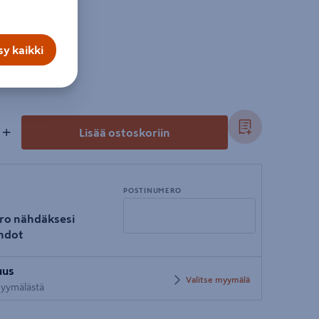
y kaikki
+
Lisää ostoskoriin
POSTINUMERO
ro nähdäksesi
hdot
Syötä
uus
postinumero
Valitse myymälä
 myymälästä