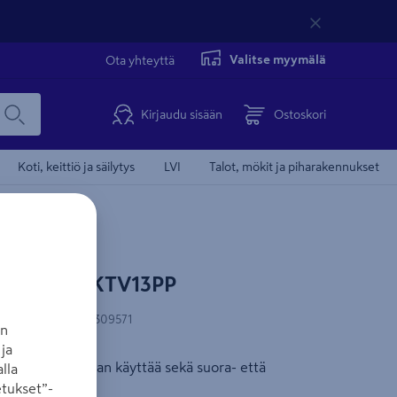
Valitse myymälä
Ota yhteyttä
Kirjaudu sisään
Ostoskori
Koti, keittiö ja säilytys
LVI
Talot, mökit ja piharakennukset
lppa ABB AKTV13PP
N-koodi
:
6418677309571
an
ja
lppa, jota voidaan käyttää sekä suora- että
lla
tukset”-