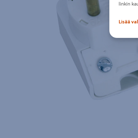
linkin ka
Lisää va