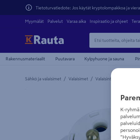
Tietoturvatiedote: Jos käytät kryptolompakkoa ja vierai
Myymälät
Palvelut
Varaa aika
Inspiraatio ja ohjeet
Tera
Rakennusmateriaalit
Puutavara
Kylpyhuone ja sauna
Pi
/
/
Sähkö ja valaisimet
Valaisimet
Valaisintarvikkeet ja va
Yksityiskohtainen kuvaus löytyy Tuotteen kuvaus -
Parem
K-ryhmä 
palvelum
palvelui
personoi
”Hyväksy