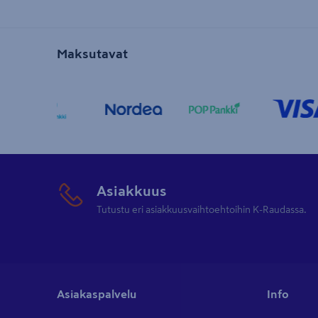
Maksutavat
Asiakkuus
Tutustu eri asiakkuusvaihtoehtoihin K-Raudassa.
Asiakaspalvelu
Info