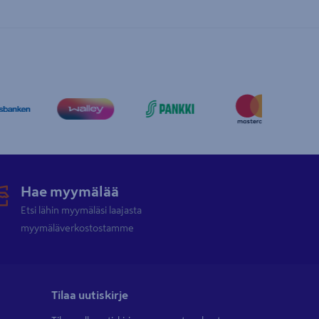
Hae myymälää
Etsi lähin myymäläsi laajasta
myymäläverkostostamme
Tilaa uutiskirje