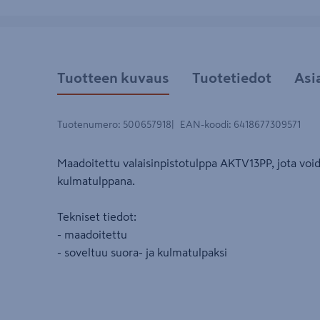
Tuotteen kuvaus
Tuotetiedot
Asi
Tuotenumero
:
500657918
EAN-koodi
:
6418677309571
Maadoitettu valaisinpistotulppa AKTV13PP, jota void
kulmatulppana.
Tekniset tiedot:
- maadoitettu
- soveltuu suora- ja kulmatulpaksi