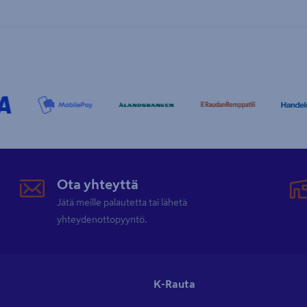
Ota yhteyttä
Jätä meille palautetta tai lähetä
yhteydenottopyyntö.
K-Rauta