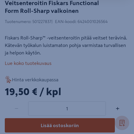
Veitsenteroitin Fiskars Functional
Form Roll-Sharp valkoinen
Tuotenumero
:
501227837
EAN-koodi
:
6424001026564
Fiskars Roll-Sharp™ -veitsenteroitin pitää veitset terävinä.
Kätevän työkalun luistamaton pohja varmistaa turvallisen
ja helpon käytön.
Lue koko tuotekuvaus
Hinta verkkokaupassa
19,50€/kpl
19,50 €
/ kpl
1 tuotetta
Määrä
−
+
Lisää ostoskoriin