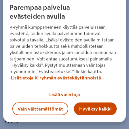
Edellinen
Seura
Parempaa palvelua
evästeiden avulla
K-ryhmä kumppaneineen käyttää palveluissaan
evästeitä, joiden avulla palvelumme toimivat
toivotulla tavalla. Lisäksi evästeiden avulla mitataan
palveluiden tehokkuutta sekä mahdollistetaan
yksilöllinen ostokokemus ja personoidun mainonnan
tarjoaminen. Voit antaa suostumuksesi painamalla
”Hyväksy kaikki”. Pystyt muuttamaan valintojasi
myöhemmin ”Evästeasetukset”-linkin kautta.
Lisätietoja K-ryhmän evästekäytännöistä
Zoomaa kuvaa sormilla kosketusnäytöllä
Lisää valintoja
Vain välttämättömät
Hyväksy kaikki
FISKARS