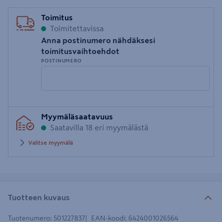
Toimitus
Toimitettavissa
Anna postinumero nähdäksesi
toimitusvaihtoehdot
POSTINUMERO
Syötä
Myymäläsaatavuus
postinumero
Saatavilla 18 eri myymälästä
Valitse myymälä
Tuotteen kuvaus
Tuotenumero
:
501227837
EAN-koodi
:
6424001026564