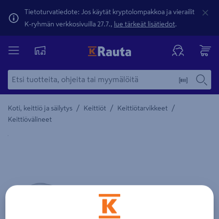
Tietoturvatiedote: Jos käytät kryptolompakkoa ja vierailit
K-ryhmän verkkosivuilla 27.7.,
lue tärkeät lisätiedot
.
/
/
/
Koti, keittiö ja säilytys
Keittiöt
Keittiötarvikkeet
Keittiövälineet
Yksityiskohtainen kuvaus löytyy Tuotteen kuvaus -maamerki