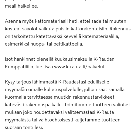
maali halkeilee.
Asenna myös kattomateriaali heti, ettei sade tai muuten
kosteat sääolot vaikuta puisiin kattorakenteisiin. Rakennus
on tarkoitettu katettavaksi kevyellä katemateriaalilla,
esimerkiksi huopa- tai peltikatteella.
Isot hankinnat pienellä kuukausimaksulla K-Raudan
Remppatilillä, lue lisää www.k-rauta.fi/palvelut.
Kysy tarjous lähimmästä K-Raudastasi edulliselle
myymälän omalle kuljetuspalvelulle, jolloin saat samalla
kuormalla tarvittaessa muutkin rakennustarvikkeet
kätevästi rakennuspaikalle. Toimitamme tuotteen valintasi
mukaan joko noudettavaksi valitsemastasi K-Rauta
myymälästä tai vaihtoehtoisesti kuljetamme tuotteen
suoraan tontillesi.