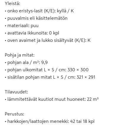
Yleistä:
• onko eristys‑lasit (K/E): kyllä / K
• puuvalmis eli käsittelemätön
• materiaali: puu
• avattavia ikkunoita: 0 kpl
• oven avaimet ja lukko sisältyvät (K/E): K
Pohja ja mitat:
• pohjan ala / m²: 9,9
• pohjan ulkomitat L × S / cm: 330 × 300
• sisätilan pohjan mitat L × S / cm: 321 × 291
Tilavuudet:
• lämmitettävät kuutiot muut huoneet: 22 m³
Perustus:
• harkkojen/laattojen menekki: 42 tai 18 kpl