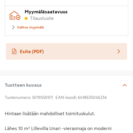
Syötä
Myymäläsaatavuus
postinumero
Tilaustuote
Valitse myymälä
Esite
(PDF)
avautuu uuteen välilehteen
Tuotteen kuvaus
Tuotenumero
:
501955097
EAN-koodi
:
6418635046234
Hintaan lisätään mahdolliset toimituskulut.
Lähes 10 m² Lillevilla Unari -vierasmaja on moderni