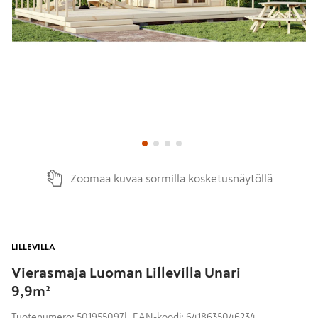
Zoomaa kuvaa sormilla kosketusnäytöllä
LILLEVILLA
Vierasmaja Luoman Lillevilla Unari
9,9m²
Tuotenumero
:
501955097
EAN-koodi
:
6418635046234