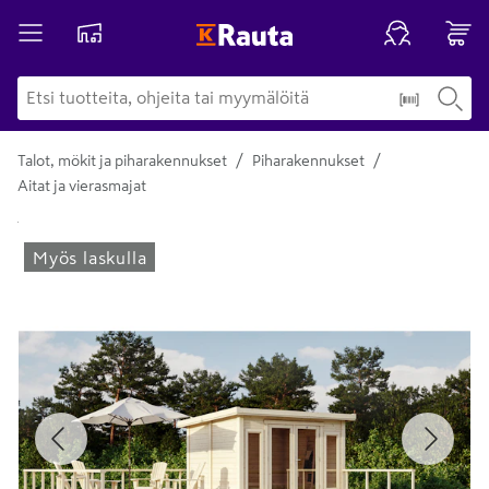
/
/
Talot, mökit ja piharakennukset
Piharakennukset
Aitat ja vierasmajat
Yksityiskohtainen kuvaus löytyy Tuotteen kuvaus -maamerki
Myös laskulla
Edellinen
Seura