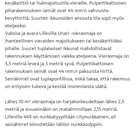
kesäkeittiö tai lisämajoitustila vieraille. Pulpettikattoisen
piharakennuksen seinät ovat 44 mm:n vahvuista
kevythirttä. Suurten ikkunoiden ansiosta tila sopii myös
ateljeeksi.
Valoisa ja avara Lillevilla Unari -vierasmaja on
ihanteellinen vieraiden majoitukseen tai kesäkeittiöksi
pihalle. Suuret tuplalasiset ikkunat mahdollistavat
rakennuksen käyttämisen vaikka ateljeena. Vierasmaja on
3,3 metriä leveä ja 3 metriä syvä. Pulpettikattoisen
rakennuksen seinät ovat 44 mm:n paksuista hirttä.
Seinähirret ovat tuplapontillisia, mikä takaa, että rakennus
on erityisen tukeva ja kestää monenlaista säätä.
Lähes 10 m² vierasmaja on harjakorkeudeltaan lähes 2,5
metriä ja sivuseinäkin on matalimmillaan 2,15 metriä.
Lillevilla 449 on nurkkatyypiltään citynurkkainen, eli
seinähirret kiinnitetään tällöin nurkkatolppiin.