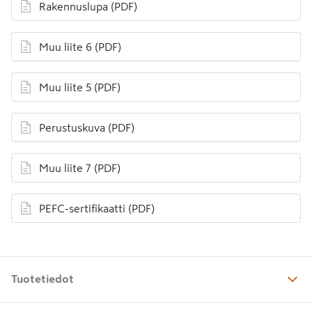
Rakennuslupa
(PDF)
avautuu uuteen välilehteen
Muu liite 6
(PDF)
avautuu uuteen välilehteen
Muu liite 5
(PDF)
avautuu uuteen välilehteen
Perustuskuva
(PDF)
avautuu uuteen välilehteen
Muu liite 7
(PDF)
avautuu uuteen välilehteen
PEFC-sertifikaatti
(PDF)
avautuu uuteen välilehteen
Tuotetiedot