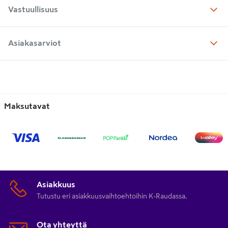
Vastuullisuus
Asiakasarviot
Maksutavat
Asiakkuus
Tutustu eri asiakkuusvaihtoehtoihin K-Raudassa.
Ota yhteyttä