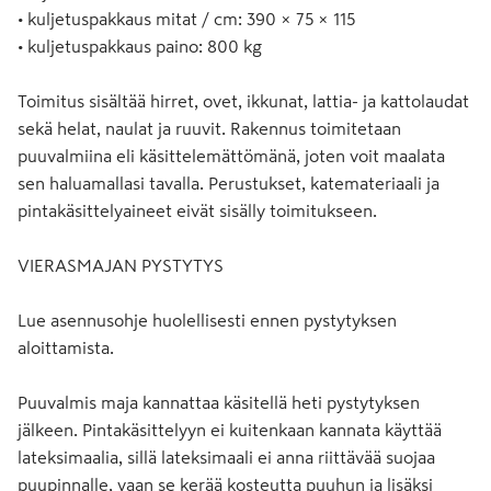
• kuljetuspakkaus mitat / cm: 390 × 75 × 115
• kuljetuspakkaus paino: 800 kg
Toimitus sisältää hirret, ovet, ikkunat, lattia- ja kattolaudat
sekä helat, naulat ja ruuvit. Rakennus toimitetaan
puuvalmiina eli käsittelemättömänä, joten voit maalata
sen haluamallasi tavalla. Perustukset, katemateriaali ja
pintakäsittelyaineet eivät sisälly toimitukseen.
VIERASMAJAN PYSTYTYS
Lue asennusohje huolellisesti ennen pystytyksen
aloittamista.
Puuvalmis maja kannattaa käsitellä heti pystytyksen
jälkeen. Pintakäsittelyyn ei kuitenkaan kannata käyttää
lateksimaalia, sillä lateksimaali ei anna riittävää suojaa
puupinnalle, vaan se kerää kosteutta puuhun ja lisäksi