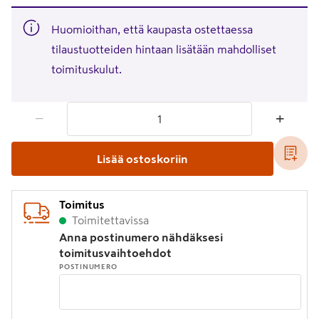
Huomioithan, että kaupasta ostettaessa
tilaustuotteiden hintaan lisätään mahdolliset
toimituskulut.
1 tuotetta
Määrä
−
+
Lisää ostoskoriin
Toimitus
Toimitettavissa
Anna postinumero nähdäksesi
toimitusvaihtoehdot
POSTINUMERO