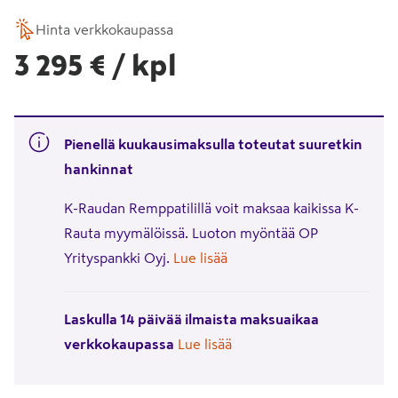
Hinta verkkokaupassa
3295€/kpl
3 295 €
/ kpl
Pienellä kuukausimaksulla toteutat suuretkin
hankinnat
K-Raudan Remppatilillä voit maksaa kaikissa K-
Rauta myymälöissä. Luoton myöntää OP
Yrityspankki Oyj.
Lue lisää
Laskulla 14 päivää ilmaista maksuaikaa
verkkokaupassa
Lue lisää