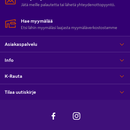
Jätä meille palautetta tai lähetä yhteydenottopyyntö.
Hae myymälää
Etsi lähin myymäläsi laajasta myymäläverkostostamme
Asiakaspalvelu
Info
K-Rauta
Tilaa uutiskirje