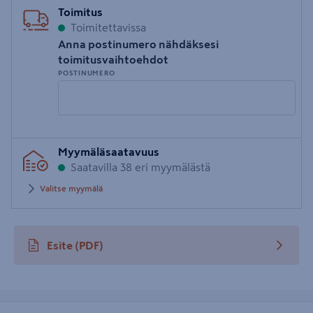
Toimitus
Toimitettavissa
Anna postinumero nähdäksesi
toimitusvaihtoehdot
POSTINUMERO
Syötä
Myymäläsaatavuus
postinumero
Saatavilla 38 eri myymälästä
Valitse myymälä
Esite
(PDF)
avautuu uuteen välilehteen