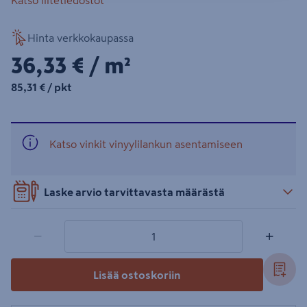
Katso liitetiedostot
Hinta verkkokaupassa
36,33€/m²
36,33 €
/ m²
85,31€/pkt
85,31 €
/ pkt
Katso vinkit vinyylilankun asentamiseen
Laske arvio tarvittavasta määrästä
1 tuotetta
Määrä
−
+
Lisää ostoskoriin