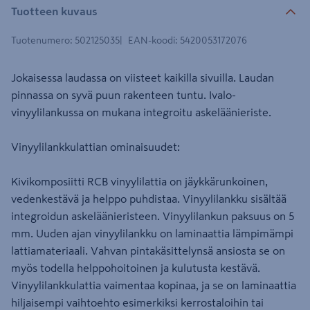
Tuotteen kuvaus
Tuotenumero
:
502125035
EAN-koodi
:
5420053172076
Jokaisessa laudassa on viisteet kaikilla sivuilla. Laudan
pinnassa on syvä puun rakenteen tuntu. Ivalo-
vinyylilankussa on mukana integroitu askeläänieriste.
Vinyylilankkulattian ominaisuudet:
Kivikomposiitti RCB vinyylilattia on jäykkärunkoinen,
vedenkestävä ja helppo puhdistaa. Vinyylilankku sisältää
integroidun askeläänieristeen. Vinyylilankun paksuus on 5
mm. Uuden ajan vinyylilankku on laminaattia lämpimämpi
lattiamateriaali. Vahvan pintakäsittelynsä ansiosta se on
myös todella helppohoitoinen ja kulutusta kestävä.
Vinyylilankkulattia vaimentaa kopinaa, ja se on laminaattia
hiljaisempi vaihtoehto esimerkiksi kerrostaloihin tai