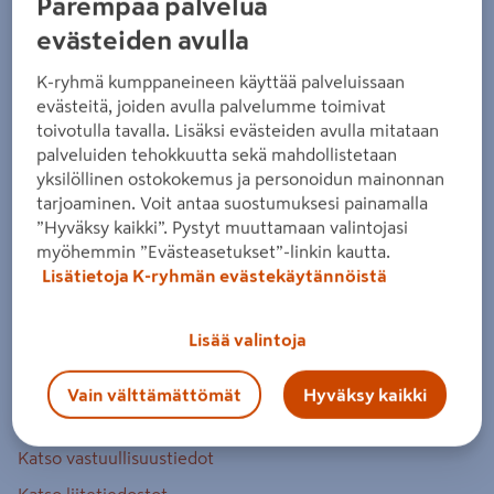
Parempaa palvelua
2,348m²
evästeiden avulla
Tuotenumero
:
502125035
EAN-koodi
:
5420053172076
K-ryhmä kumppaneineen käyttää palveluissaan
evästeitä, joiden avulla palvelumme toimivat
5.0
1 arvostelu
toivotulla tavalla. Lisäksi evästeiden avulla mitataan
Vinyylilankku Ivalo Oat on elegantti, luonnollisen ruskean
palveluiden tehokkuutta sekä mahdollistetaan
sävyinen lattia. Vinyylilankun käyttöluokka on 33. Tuotteen
yksilöllinen ostokokemus ja personoidun mainonnan
mitat ovat 0,5 cm x 17,6 cm x 121,3 cm.
tarjoaminen. Voit antaa suostumuksesi painamalla
”Hyväksy kaikki”. Pystyt muuttamaan valintojasi
integroitu alusmateriaali
myöhemmin ”Evästeasetukset”-linkin kautta.
Lisätietoja K-ryhmän evästekäytännöistä
viisteet 4 sivulla
kulutuspinnan paksuus 0,55 mm
Lisää valintoja
Lue koko tuotekuvaus
Vain välttämättömät
Hyväksy kaikki
Katso vastuullisuustiedot