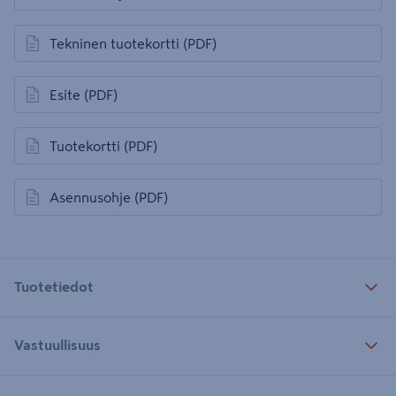
avautuu uuteen välilehteen
Tekninen tuotekortti
(PDF)
avautuu uuteen välilehteen
Esite
(PDF)
avautuu uuteen välilehteen
Tuotekortti
(PDF)
avautuu uuteen välilehteen
Asennusohje
(PDF)
avautuu uuteen välilehteen
Tuotetiedot
Vastuullisuus