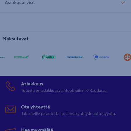
Asiakasarviot
Maksutavat
Asiakkuus
Tutustu eri asiakkuusvaihtoehtoihin K-Raudassa.
Ota yhteyttä
Jätä meille palautetta tai lähetä yhteydenottopyyntö.
Hae myymälää