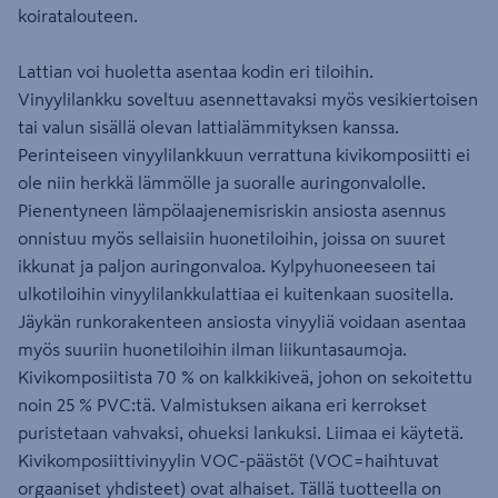
koiratalouteen.
Lattian voi huoletta asentaa kodin eri tiloihin.
Vinyylilankku soveltuu asennettavaksi myös vesikiertoisen
tai valun sisällä olevan lattialämmityksen kanssa.
Perinteiseen vinyylilankkuun verrattuna kivikomposiitti ei
ole niin herkkä lämmölle ja suoralle auringonvalolle.
Pienentyneen lämpölaajenemisriskin ansiosta asennus
onnistuu myös sellaisiin huonetiloihin, joissa on suuret
ikkunat ja paljon auringonvaloa. Kylpyhuoneeseen tai
ulkotiloihin vinyylilankkulattiaa ei kuitenkaan suositella.
Jäykän runkorakenteen ansiosta vinyyliä voidaan asentaa
myös suuriin huonetiloihin ilman liikuntasaumoja.
Kivikomposiitista 70 % on kalkkikiveä, johon on sekoitettu
noin 25 % PVC:tä. Valmistuksen aikana eri kerrokset
puristetaan vahvaksi, ohueksi lankuksi. Liimaa ei käytetä.
Kivikomposiittivinyylin VOC-päästöt (VOC=haihtuvat
orgaaniset yhdisteet) ovat alhaiset. Tällä tuotteella on