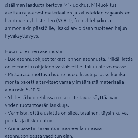
sisäilman laadusta kertova M1-luokitus. M1-luokitus
asettaa raja-arvot materiaalien ja kalusteiden orgaanisten
haihtuvien yhdisteiden (VOCt), formaldehydin ja
ammoniakin päästöille, lisäksi arvioidaan tuotteen hajun
hyväksyttävyys.
Huomioi ennen asennusta
• Lue asennusohjeet tarkasti ennen asennusta. Mikäli lattia
on asennettu ohjeiden vastaisesti ei takuu ole voimassa.
• Mittaa asennettava huone huolellisesti ja laske kuinka
monta pakettia tarvitset varaa ylimääräistä materiaalia
aina noin 5–10 %.
• Yhdessä huonetilassa on suositeltavaa käyttää vain
yhden tuotantoerän lankkuja.
• Varmista, että aluslattia on sileä, tasainen, täysin kuiva,
puhdas ja liikkumaton.
• Anna paketin tasaantua huoneenlämmössä
asennusohjeessa vaaditun ajan.