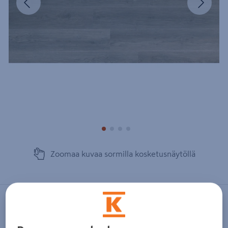
Zoomaa kuvaa sormilla kosketusnäytöllä
LAMETT
Vinyylilankku Ivalo Oat iva-2696