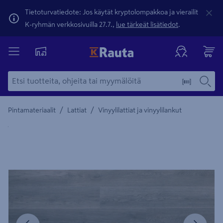
Tietoturvatiedote: Jos käytät kryptolompakkoa ja vierailit
K-ryhmän verkkosivuilla 27.7.,
lue tärkeät lisätiedot
.
/
/
Pintamateriaalit
Lattiat
Vinyylilattiat ja vinyylilankut
Yksityiskohtainen kuvaus löytyy Tuotteen kuvaus -maamerki
Edellinen
Seura