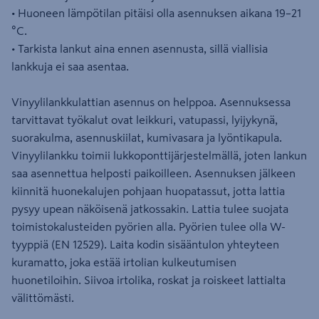
• Huoneen lämpötilan pitäisi olla asennuksen aikana 19–21
°C.
• Tarkista lankut aina ennen asennusta, sillä viallisia
lankkuja ei saa asentaa.
Vinyylilankkulattian asennus on helppoa. Asennuksessa
tarvittavat työkalut ovat leikkuri, vatupassi, lyijykynä,
suorakulma, asennuskiilat, kumivasara ja lyöntikapula.
Vinyylilankku toimii lukkoponttijärjestelmällä, joten lankun
saa asennettua helposti paikoilleen. Asennuksen jälkeen
kiinnitä huonekalujen pohjaan huopatassut, jotta lattia
pysyy upean näköisenä jatkossakin. Lattia tulee suojata
toimistokalusteiden pyörien alla. Pyörien tulee olla W-
tyyppiä (EN 12529). Laita kodin sisääntulon yhteyteen
kuramatto, joka estää irtolian kulkeutumisen
huonetiloihin. Siivoa irtolika, roskat ja roiskeet lattialta
välittömästi.